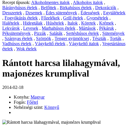
Recept típusok:
Alkoholmentes italok
,
Alkoholos italok
,
Bárányhúsos ételek
,
Befőttek
,
Birkahúsos ételek
,
Dekorációk
,
Desszertek
,
Dzsemek
,
Édes sütemények
,
Édességek
,
Egytálételek
,
Fogyókúrás ételek
,
Főzelékek
,
Grill ételek
,
Gyorsételek
,
Halételek
,
Hidegtálak
,
Húsételek
,
Italok
,
Köretek
,
Krémek
,
Lekvárok
,
Levesek
,
Marhahúsos ételek
,
Mártások
,
Pékáruk
,
Péksütemények
,
Pizzák
,
Saláták
,
Sertéshúsos ételek
,
Sütemények
,
Szárnyas ételek
,
Szörpök
,
Tenger gyümölcsei
,
Tészták
,
Torták
,
Vadhúsos ételek
,
Vágykeltő ételek
,
Vágykeltő italok
,
Vegetáriánus
ételek
,
Wok ételek
Rántott harcsa lilahagymával,
majonézes krumplival
2014-02-18
Konyha:
Magyar
Fogás:
Főétel
Nehézségi szint:
Könnyű