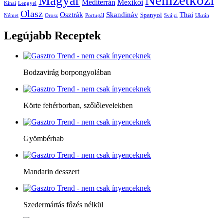
Magyar
Mediterrán
Mexikói
Kínai
Lengyel
Olasz
Skandináv
Thai
Osztrák
Spanyol
Német
Orosz
Portugál
Svájci
Ukrán
Legújabb
Receptek
Bodzavirág borpongyolában
Körte fehérborban, szőlőlevelekben
Gyömbérhab
Mandarin desszert
Szedermártás főzés nélkül