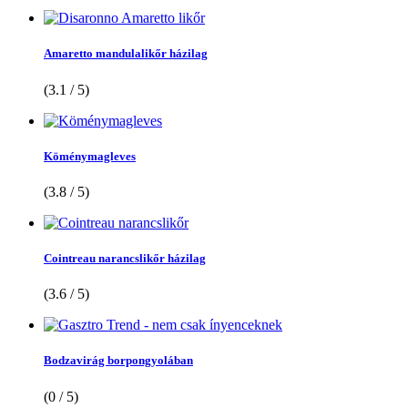
Amaretto mandulalikőr házilag
(3.1 / 5)
Köménymagleves
(3.8 / 5)
Cointreau narancslikőr házilag
(3.6 / 5)
Bodzavirág borpongyolában
(0 / 5)