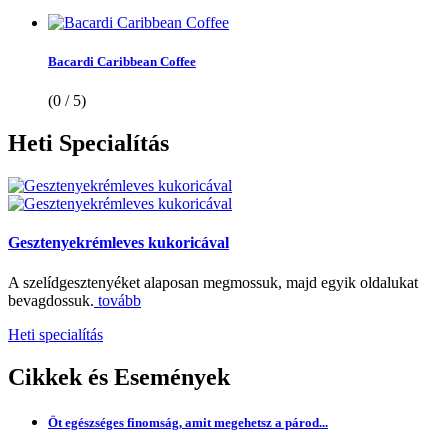
Bacardi Caribbean Coffee
(0 / 5)
Heti
Specialítás
Gesztenyekrémleves kukoricával
A szelídgesztenyéket alaposan megmossuk, majd egyik oldalukat
bevagdossuk.
tovább
Heti specialítás
Cikkek
és Események
Öt egészséges finomság, amit megehetsz a párod...