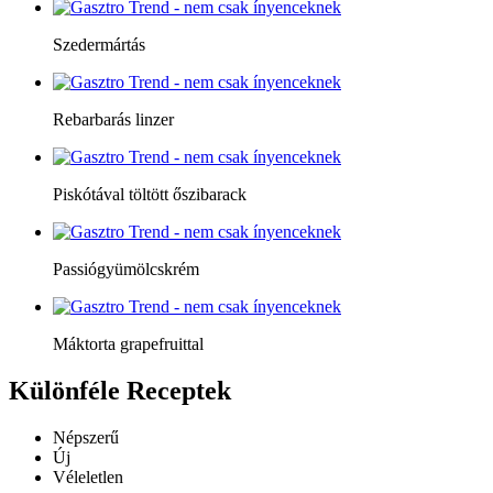
Szedermártás
Rebarbarás linzer
Piskótával töltött őszibarack
Passiógyümölcskrém
Máktorta grapefruittal
Különféle
Receptek
Népszerű
Új
Véleletlen