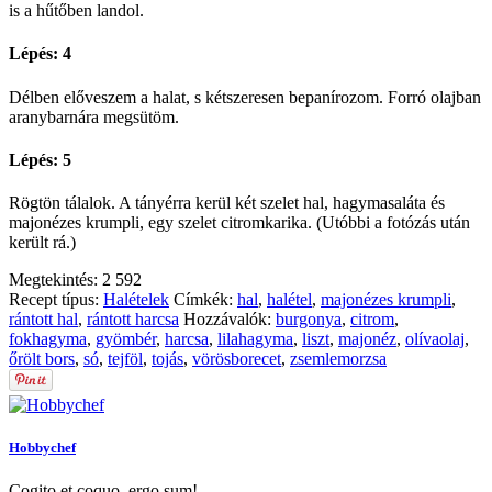
is a hűtőben landol.
Lépés: 4
Délben előveszem a halat, s kétszeresen bepanírozom. Forró olajban
aranybarnára megsütöm.
Lépés: 5
Rögtön tálalok. A tányérra kerül két szelet hal, hagymasaláta és
majonézes krumpli, egy szelet citromkarika. (Utóbbi a fotózás után
került rá.)
Megtekintés:
2 592
Recept típus:
Halételek
Címkék:
hal
,
halétel
,
majonézes krumpli
,
rántott hal
,
rántott harcsa
Hozzávalók:
burgonya
,
citrom
,
fokhagyma
,
gyömbér
,
harcsa
,
lilahagyma
,
liszt
,
majonéz
,
olívaolaj
,
őrölt bors
,
só
,
tejföl
,
tojás
,
vörösborecet
,
zsemlemorzsa
Hobbychef
Cogito et coquo, ergo sum! -..