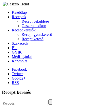
Kezdőlap
Receptek
Recept beküldése
Gasztro lexikon
Recept keresők
Recept gyorskereső
Recept kereső
Szakácsok
Blog
GYIK
Médiaajánlat
Kapcsolat
Facebook
Twitter
Google+
RSS
Recept keresés