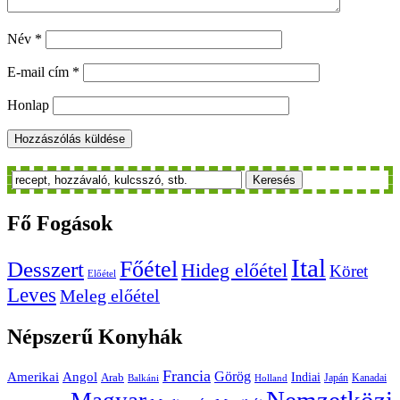
Név
*
E-mail cím
*
Honlap
Keresés
Fő
Fogások
Ital
Főétel
Desszert
Hideg előétel
Köret
Előétel
Leves
Meleg előétel
Népszerű
Konyhák
Francia
Amerikai
Görög
Angol
Indiai
Arab
Japán
Kanadai
Balkáni
Holland
Nemzetközi