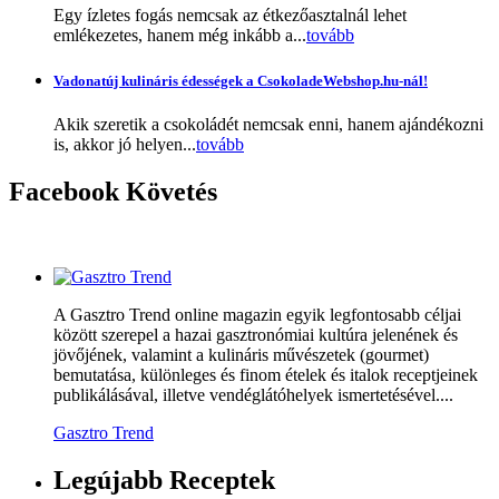
Egy ízletes fogás nemcsak az étkezőasztalnál lehet
emlékezetes, hanem még inkább a...
tovább
Vadonatúj kulináris édességek a CsokoladeWebshop.hu-nál!
Akik szeretik a csokoládét nemcsak enni, hanem ajándékozni
is, akkor jó helyen...
tovább
Facebook
Követés
A Gasztro Trend online magazin egyik legfontosabb céljai
között szerepel a hazai gasztronómiai kultúra jelenének és
jövőjének, valamint a kulináris művészetek (gourmet)
bemutatása, különleges és finom ételek és italok receptjeinek
publikálásával, illetve vendéglátóhelyek ismertetésével....
Gasztro Trend
Legújabb
Receptek