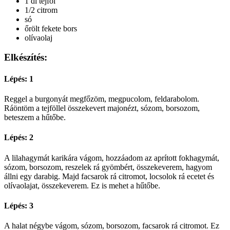
1 dl tejföl
1/2 citrom
só
őrölt fekete bors
olívaolaj
Elkészítés:
Lépés: 1
Reggel a burgonyát megfőzöm, megpucolom, feldarabolom.
Ráöntöm a tejföllel összekevert majonézt, sózom, borsozom,
beteszem a hűtőbe.
Lépés: 2
A lilahagymát karikára vágom, hozzáadom az aprított fokhagymát,
sózom, borsozom, reszelek rá gyömbért, összekeverem, hagyom
állni egy darabig. Majd facsarok rá citromot, locsolok rá ecetet és
olívaolajat, összekeverem. Ez is mehet a hűtőbe.
Lépés: 3
A halat négybe vágom, sózom, borsozom, facsarok rá citromot. Ez