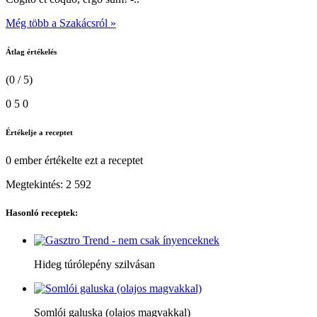
Még több a Szakácsról »
Átlag értékelés
(0 / 5)
0
5
0
Értékelje a receptet
0 ember
értékelte ezt a receptet
Megtekintés:
2 592
Hasonló receptek:
Hideg túrólepény szilvásan
Somlói galuska (olajos magvakkal)