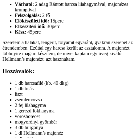
Várható:
2 adag Rántott harcsa lilahagymával, majonézes
krumplival
Felszolgálás:
2 fő
Előkészületi idő:
15perc
Elkészítési idő:
30perc
Kész:
45perc
Szeretem a halakat, tengerit, folyamit egyaránt, gyakran szerepel az
étrendemben. Ezúttal egy harcsa került az asztalomra. A majonézt
többnyire magam készítem, de mivel kaptam egy üveg kiváló
Hellmann’s majonézt, azt használtam.
Hozzávalók:
1 db harcsafilé (kb. 40 dkg)
1 db tojás
liszt
zsemlemorzsa
2 fej lilahagyma
1 gerezd fokhagyma
vörösborecet
mogyorónyi gyömbér
3 db burgonya
1 dl Hellmann’s majonéz