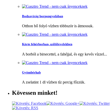
Bodzavirág borpongyolában
Otthon bő folyó vízben többször is átmossuk.
Körte fehérborban, szőlőlevelekben
A borból a birsecettel, a fahéjjal, és egy kevés vízzel...
Gyömbérhab
A zselatint 1 dl vízben tíz percig főzzük.
Kövessen
minket!