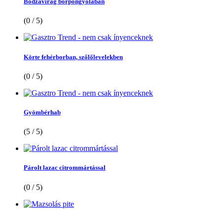
Bodzavirág borpongyolában
(0 / 5)
Körte fehérborban, szőlőlevelekben
(0 / 5)
Gyömbérhab
(5 / 5)
Párolt lazac citrommártással
(0 / 5)