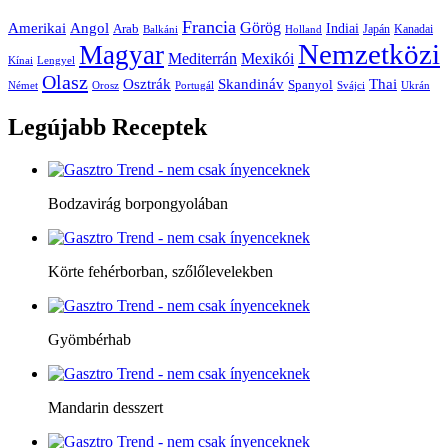
Francia
Amerikai
Görög
Angol
Indiai
Arab
Japán
Kanadai
Balkáni
Holland
Nemzetközi
Magyar
Mediterrán
Mexikói
Kínai
Lengyel
Olasz
Skandináv
Thai
Osztrák
Spanyol
Német
Orosz
Portugál
Svájci
Ukrán
Legújabb
Receptek
Bodzavirág borpongyolában
Körte fehérborban, szőlőlevelekben
Gyömbérhab
Mandarin desszert