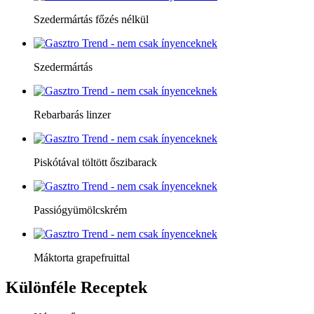
Szedermártás főzés nélkül
Szedermártás
Rebarbarás linzer
Piskótával töltött őszibarack
Passiógyümölcskrém
Máktorta grapefruittal
Különféle
Receptek