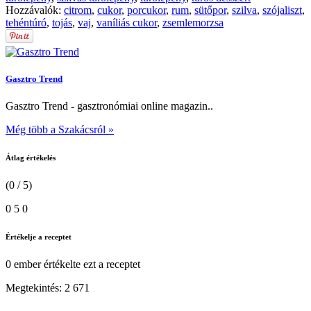
Hozzávalók:
citrom
,
cukor
,
porcukor
,
rum
,
sütőpor
,
szilva
,
szójaliszt
,
tehéntúró
,
tojás
,
vaj
,
vaníliás cukor
,
zsemlemorzsa
Gasztro Trend
Gasztro Trend - gasztronómiai online magazin..
Még több a Szakácsról »
Átlag értékelés
(0 / 5)
0
5
0
Értékelje a receptet
0 ember
értékelte ezt a receptet
Megtekintés:
2 671