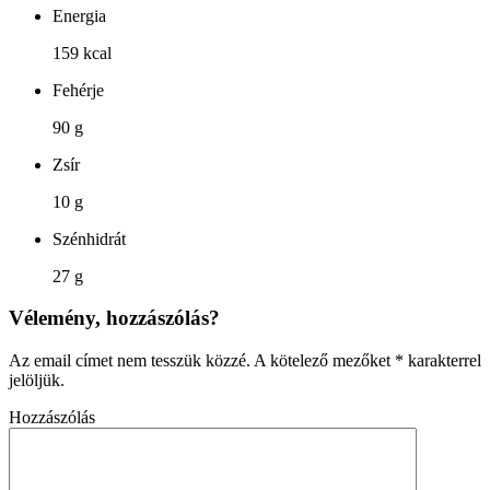
Energia
159 kcal
Fehérje
90 g
Zsír
10 g
Szénhidrát
27 g
Vélemény, hozzászólás?
Az email címet nem tesszük közzé.
A kötelező mezőket
*
karakterrel
jelöljük.
Hozzászólás