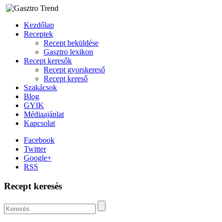
Kezdőlap
Receptek
Recept beküldése
Gasztro lexikon
Recept keresők
Recept gyorskereső
Recept kereső
Szakácsok
Blog
GYIK
Médiaajánlat
Kapcsolat
Facebook
Twitter
Google+
RSS
Recept keresés