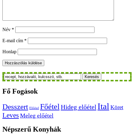
Név
*
E-mail cím
*
Honlap
Keresés
Fő
Fogások
Ital
Főétel
Desszert
Hideg előétel
Köret
Előétel
Leves
Meleg előétel
Népszerű
Konyhák