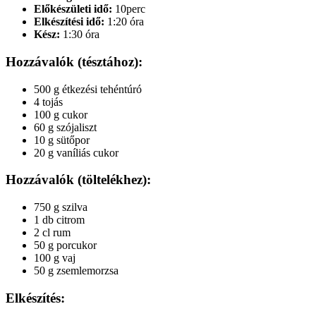
Előkészületi idő:
10perc
Elkészítési idő:
1:20 óra
Kész:
1:30 óra
Hozzávalók (tésztához):
500 g étkezési tehéntúró
4 tojás
100 g cukor
60 g szójaliszt
10 g sütőpor
20 g vaníliás cukor
Hozzávalók (töltelékhez):
750 g szilva
1 db citrom
2 cl rum
50 g porcukor
100 g vaj
50 g zsemlemorzsa
Elkészítés: