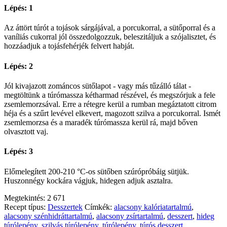
Lépés: 1
Az áttört túrót a tojások sárgájával, a porcukorral, a sütőporral és a
vaníliás cukorral jól összedolgozzuk, beleszitáljuk a szójalisztet, és
hozzáadjuk a tojásfehérjék felvert habját.
Lépés: 2
Jól kivajazott zománcos sütőlapot - vagy más tűzálló tálat -
megtöltünk a túrómassza kétharmad részével, és megszórjuk a fele
zsemlemorzsával. Erre a rétegre kerül a rumban megáztatott citrom
héja és a szűrt levével elkevert, magozott szilva a porcukorral. Ismét
zsemlemorzsa és a maradék túrómassza kerül rá, majd bőven
olvasztott vaj.
Lépés: 3
Előmelegített 200-210 °C-os sütőben szúrópróbáig sütjük.
Huszonnégy kockára vágjuk, hidegen adjuk asztalra.
Megtekintés:
2 671
Recept típus:
Desszertek
Címkék:
alacsony kalóriatartalmú
,
alacsony szénhidráttartalmú
,
alacsony zsírtartalmú
,
desszert
,
hideg
túrólepény
,
szilvás túrólepény
,
túrólepény
,
túrós desszert