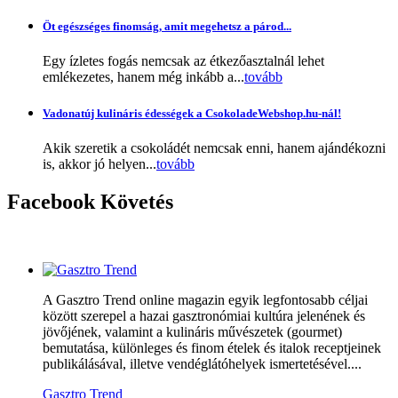
Öt egészséges finomság, amit megehetsz a párod...
Egy ízletes fogás nemcsak az étkezőasztalnál lehet
emlékezetes, hanem még inkább a...
tovább
Vadonatúj kulináris édességek a CsokoladeWebshop.hu-nál!
Akik szeretik a csokoládét nemcsak enni, hanem ajándékozni
is, akkor jó helyen...
tovább
Facebook
Követés
A Gasztro Trend online magazin egyik legfontosabb céljai
között szerepel a hazai gasztronómiai kultúra jelenének és
jövőjének, valamint a kulináris művészetek (gourmet)
bemutatása, különleges és finom ételek és italok receptjeinek
publikálásával, illetve vendéglátóhelyek ismertetésével....
Gasztro Trend