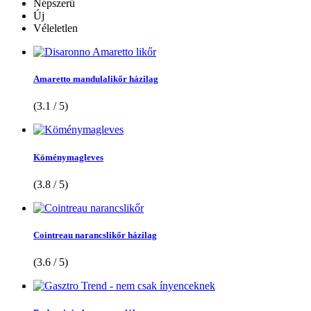
Népszerű
Új
Véleletlen
Amaretto mandulalikőr házilag
(3.1 / 5)
Köménymagleves
(3.8 / 5)
Cointreau narancslikőr házilag
(3.6 / 5)