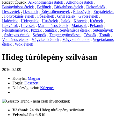
Recept típusok:
Alkoholmentes italok
,
Alkoholos italok
,
Bárányhúsos ételek
,
Befőttek
,
Birkahúsos ételek
,
Dekorációk
,
Desszertek
,
Dzsemek
,
Édes sütemények
,
Édességek
,
Egytálételek
,
Fogyókúrás ételek
,
Főzelékek
,
Grill ételek
,
Gyorsételek
,
Halételek
,
Hidegtálak
,
Húsételek
,
Italok
,
Köretek
,
Krémek
,
Lekvárok
,
Levesek
,
Marhahúsos ételek
,
Mártások
,
Pékáruk
,
Péksütemények
,
Pizzák
,
Saláták
,
Sertéshúsos ételek
,
Sütemények
,
Szárnyas ételek
,
Szörpök
,
Tenger gyümölcsei
,
Tészták
,
Torták
,
Vadhúsos ételek
,
Vágykeltő ételek
,
Vágykeltő italok
,
Vegetáriánus
ételek
,
Wok ételek
Hideg túrólepény szilvásan
2016-02-09
Konyha:
Magyar
Fogás:
Desszert
Nehézségi szint:
Közepes
Várható:
24 db Hideg túrólepény szilvásan
Felszolgálás:
6-8 fő