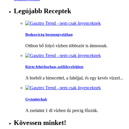
Legújabb
Receptek
Bodzavirág borpongyolában
Otthon bő folyó vízben többször is átmossuk.
Körte fehérborban, szőlőlevelekben
A borból a birsecettel, a fahéjjal, és egy kevés vízzel...
Gyömbérhab
A zselatint 1 dl vízben tíz percig főzzük.
Kövessen
minket!