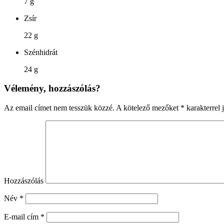
7 g
Zsír
22 g
Szénhidrát
24 g
Vélemény, hozzászólás?
Az email címet nem tesszük közzé.
A kötelező mezőket
*
karakterrel j
Hozzászólás
Név
*
E-mail cím
*