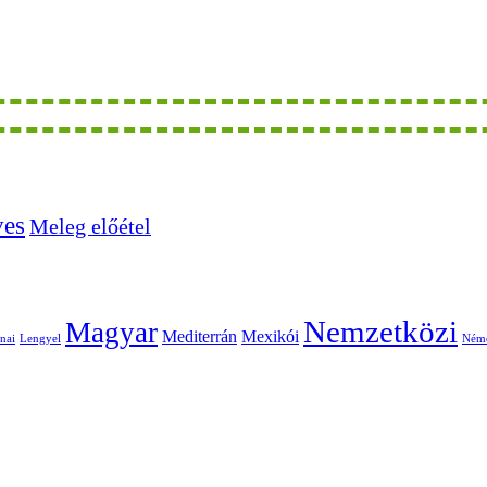
ves
Meleg előétel
Nemzetközi
Magyar
Mediterrán
Mexikói
nai
Lengyel
Ném