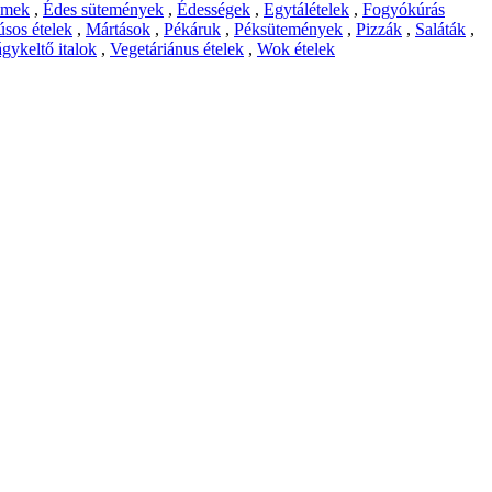
emek
,
Édes sütemények
,
Édességek
,
Egytálételek
,
Fogyókúrás
sos ételek
,
Mártások
,
Pékáruk
,
Péksütemények
,
Pizzák
,
Saláták
,
gykeltő italok
,
Vegetáriánus ételek
,
Wok ételek