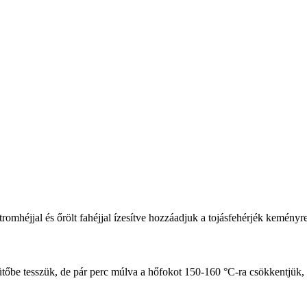
itromhéjjal és őrölt fahéjjal ízesítve hozzáadjuk a tojásfehérjék keményre
sütőbe tesszük, de pár perc múlva a hőfokot 150-160 °C-ra csökkentjük, 