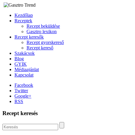
Kezdőlap
Receptek
Recept beküldése
Gasztro lexikon
Recept keresők
Recept gyorskereső
Recept kereső
Szakácsok
Blog
GYIK
Médiaajánlat
Kapcsolat
Facebook
Twitter
Google+
RSS
Recept keresés