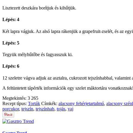
Lisztezett deszkára borítjuk és kihűtjük.
Lépés: 4
Két lapra vágjuk. Az alsó lapra rákenjük a grapefruit-zselét, és az egy
Lépés: 5
Tegyük mélyhűtőbe és fagyasszuk ki.
Lépés: 6
12 szeletre vágva adjuk az asztalra, cukrozott tejszínhabbal, valamint a
A feltüntetett tápérték információk egy szelet máktortára vonatkoznak
Megtekintés:
3 265
Recept típus:
Torták
Címkék:
alacsony fehérjetartalmú
,
alacsony szén
porcukor
,
tejszín
,
tejszínhab
,
tojás
,
vaj
Gasztro Trend