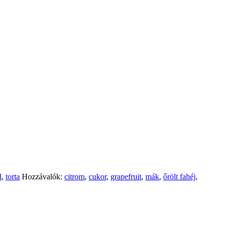
l
,
torta
Hozzávalók:
citrom
,
cukor
,
grapefruit
,
mák
,
őrölt fahéj
,