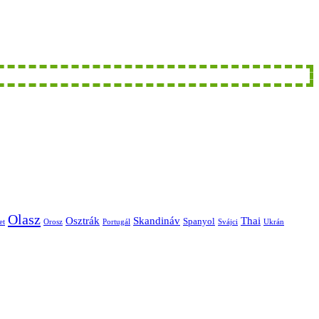
Olasz
Skandináv
Thai
Osztrák
Spanyol
et
Orosz
Portugál
Svájci
Ukrán