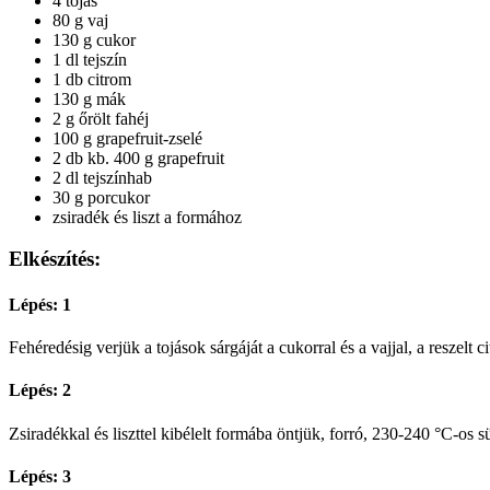
4 tojás
80 g vaj
130 g cukor
1 dl tejszín
1 db citrom
130 g mák
2 g őrölt fahéj
100 g grapefruit-zselé
2 db kb. 400 g grapefruit
2 dl tejszínhab
30 g porcukor
zsiradék és liszt a formához
Elkészítés:
Lépés: 1
Fehéredésig verjük a tojások sárgáját a cukorral és a vajjal, a reszelt c
Lépés: 2
Zsiradékkal és liszttel kibélelt formába öntjük, forró, 230-240 °C-os 
Lépés: 3