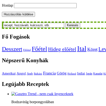
Honlap
Keresés
Fő
Fogások
Ital
Főétel
Desszert
Le
Hideg előétel
Köret
Előétel
Népszerű
Konyhák
Francia
Amerikai
Görög
Angol
Indiai
Arab
Japán
Kanadai
Balkáni
Holland
Kí
Legújabb
Receptek
Bodzavirág borpongyolában