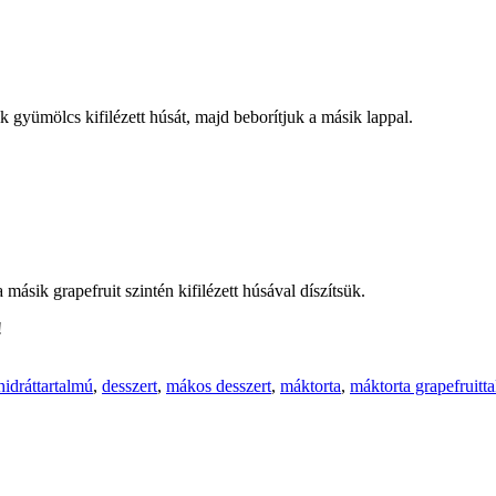
ik gyümölcs kifilézett húsát, majd beborítjuk a másik lappal.
 másik grapefruit szintén kifilézett húsával díszítsük.
!
hidráttartalmú
,
desszert
,
mákos desszert
,
máktorta
,
máktorta grapefruitta