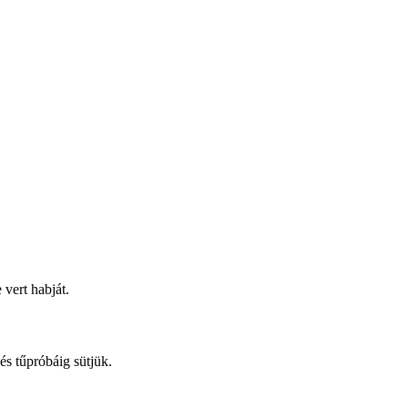
 vert habját.
és tűpróbáig sütjük.