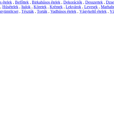
 ételek
,
Befőttek
,
Birkahúsos ételek
,
Dekorációk
,
Desszertek
,
Dzs
,
Húsételek
,
Italok
,
Köretek
,
Krémek
,
Lekvárok
,
Levesek
,
Marhahú
 gyümölcsei
,
Tészták
,
Torták
,
Vadhúsos ételek
,
Vágykeltő ételek
,
Vá