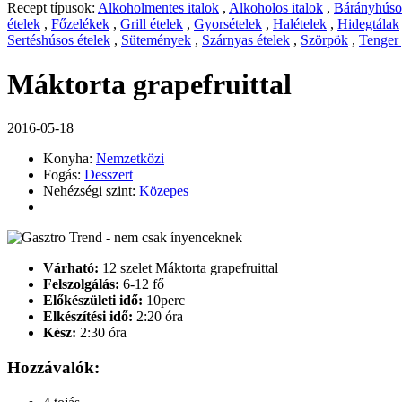
Recept típusok:
Alkoholmentes italok
,
Alkoholos italok
,
Bárányhúsos
ételek
,
Főzelékek
,
Grill ételek
,
Gyorsételek
,
Halételek
,
Hidegtálak
Sertéshúsos ételek
,
Sütemények
,
Szárnyas ételek
,
Szörpök
,
Tenger
Máktorta grapefruittal
2016-05-18
Konyha:
Nemzetközi
Fogás:
Desszert
Nehézségi szint:
Közepes
Várható:
12 szelet Máktorta grapefruittal
Felszolgálás:
6-12 fő
Előkészületi idő:
10perc
Elkészítési idő:
2:20 óra
Kész:
2:30 óra
Hozzávalók: