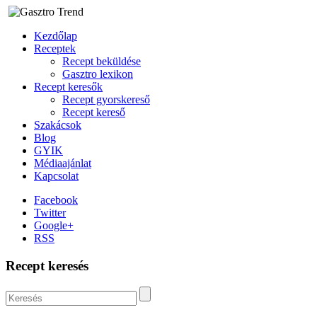
Kezdőlap
Receptek
Recept beküldése
Gasztro lexikon
Recept keresők
Recept gyorskereső
Recept kereső
Szakácsok
Blog
GYIK
Médiaajánlat
Kapcsolat
Facebook
Twitter
Google+
RSS
Recept keresés