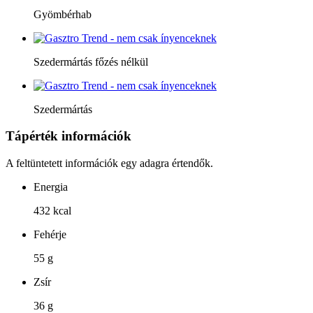
Gyömbérhab
Szedermártás főzés nélkül
Szedermártás
Tápérték információk
A feltüntetett információk egy adagra értendők.
Energia
432 kcal
Fehérje
55 g
Zsír
36 g