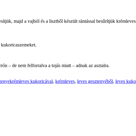
esítjük, majd a vajból és a lisztből készült rántással besűrítjük krémleve
tt kukoricaszemeket.
rón – de nem felforralva a tojás miatt – adnak az asztalra.
tenyekrémleves kukoricával
,
krémleves
,
leves gesztenyéből
,
leves kuko