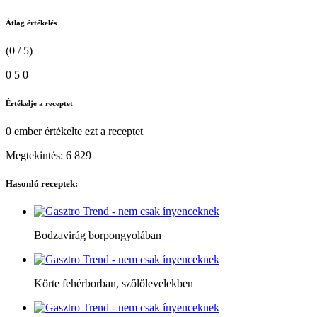
Átlag értékelés
(0 / 5)
0
5
0
Értékelje a receptet
0 ember
értékelte ezt a receptet
Megtekintés:
6 829
Hasonló receptek:
Bodzavirág borpongyolában
Körte fehérborban, szőlőlevelekben