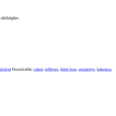
s sűrűségűre.
ricával
Hozzávalók:
cukor
,
erőleves
,
fehér bors
,
gesztenye
,
kukorica
,