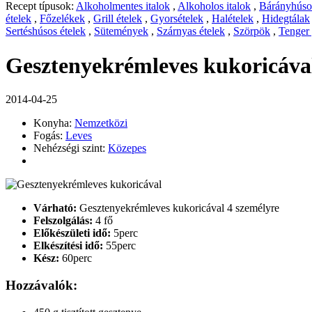
Recept típusok:
Alkoholmentes italok
,
Alkoholos italok
,
Bárányhúsos
ételek
,
Főzelékek
,
Grill ételek
,
Gyorsételek
,
Halételek
,
Hidegtálak
Sertéshúsos ételek
,
Sütemények
,
Szárnyas ételek
,
Szörpök
,
Tenger
Gesztenyekrémleves kukoricáva
2014-04-25
Konyha:
Nemzetközi
Fogás:
Leves
Nehézségi szint:
Közepes
Várható:
Gesztenyekrémleves kukoricával 4 személyre
Felszolgálás:
4 fő
Előkészületi idő:
5perc
Elkészítési idő:
55perc
Kész:
60perc
Hozzávalók: