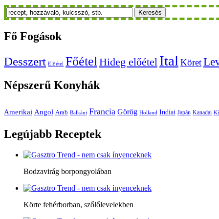
Keresés
Fő
Fogások
Ital
Főétel
Desszert
Le
Hideg előétel
Köret
Előétel
Népszerű
Konyhák
Francia
Amerikai
Görög
Angol
Indiai
Arab
Japán
Kanadai
Balkáni
Holland
Kí
Legújabb
Receptek
Bodzavirág borpongyolában
Körte fehérborban, szőlőlevelekben