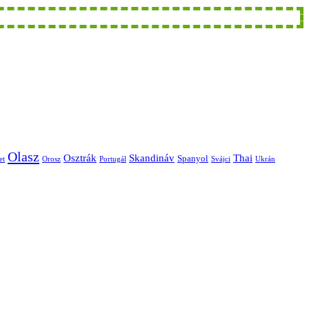
Olasz
Skandináv
Thai
Osztrák
Spanyol
et
Orosz
Portugál
Svájci
Ukrán