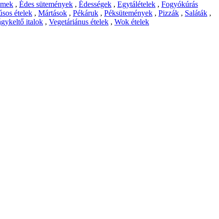
emek
,
Édes sütemények
,
Édességek
,
Egytálételek
,
Fogyókúrás
sos ételek
,
Mártások
,
Pékáruk
,
Péksütemények
,
Pizzák
,
Saláták
,
gykeltő italok
,
Vegetáriánus ételek
,
Wok ételek