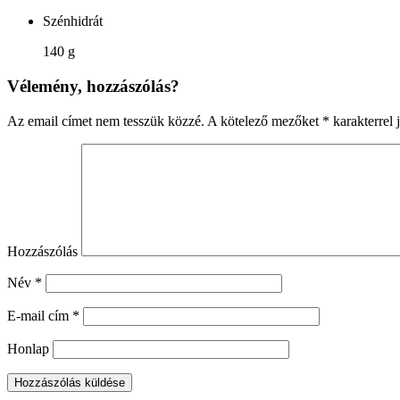
Szénhidrát
140 g
Vélemény, hozzászólás?
Az email címet nem tesszük közzé.
A kötelező mezőket
*
karakterrel j
Hozzászólás
Név
*
E-mail cím
*
Honlap