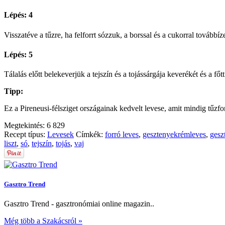
Lépés: 4
Visszatéve a tűzre, ha felforrt sózzuk, a borssal és a cukorral továbbíz
Lépés: 5
Tálalás előtt belekeverjük a tejszín és a tojássárgája keverékét és a fő
Tipp:
Ez a Pireneusi-félsziget országainak kedvelt levese, amit mindig tűzfor
Megtekintés:
6 829
Recept típus:
Levesek
Címkék:
forró leves
,
gesztenyekrémleves
,
gesz
liszt
,
só
,
tejszín
,
tojás
,
vaj
Gasztro Trend
Gasztro Trend - gasztronómiai online magazin..
Még több a Szakácsról »