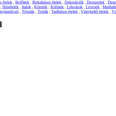
 ételek
,
Befőttek
,
Birkahúsos ételek
,
Dekorációk
,
Desszertek
,
Dzs
,
Húsételek
,
Italok
,
Köretek
,
Krémek
,
Lekvárok
,
Levesek
,
Marhahú
 gyümölcsei
,
Tészták
,
Torták
,
Vadhúsos ételek
,
Vágykeltő ételek
,
Vá
l