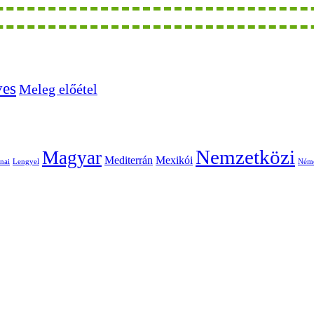
ves
Meleg előétel
Nemzetközi
Magyar
Mediterrán
Mexikói
nai
Lengyel
Ném