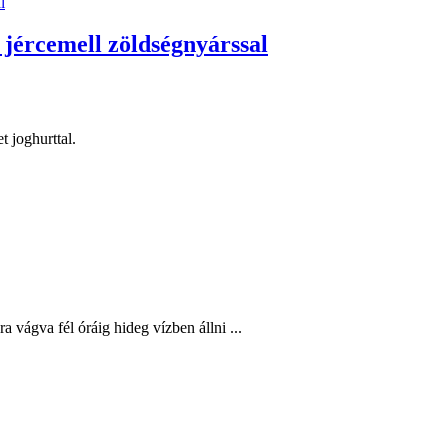
 jércemell zöldségnyárssal
 joghurttal.
 vágva fél óráig hideg vízben állni ...