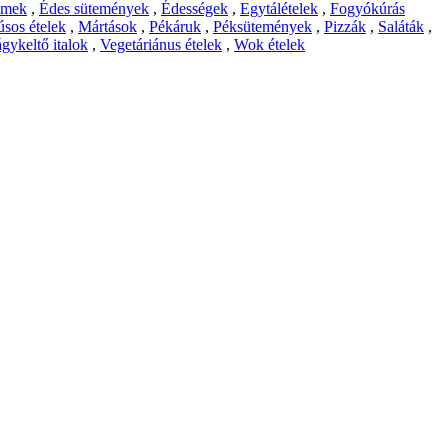
emek
,
Édes sütemények
,
Édességek
,
Egytálételek
,
Fogyókúrás
sos ételek
,
Mártások
,
Pékáruk
,
Péksütemények
,
Pizzák
,
Saláták
,
gykeltő italok
,
Vegetáriánus ételek
,
Wok ételek