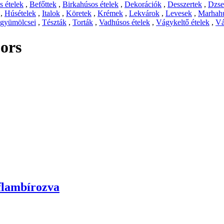
 ételek
,
Befőttek
,
Birkahúsos ételek
,
Dekorációk
,
Desszertek
,
Dzs
,
Húsételek
,
Italok
,
Köretek
,
Krémek
,
Lekvárok
,
Levesek
,
Marhahú
 gyümölcsei
,
Tészták
,
Torták
,
Vadhúsos ételek
,
Vágykeltő ételek
,
Vá
bors
flambírozva