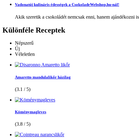
Vadonatúj kulináris édességek a CsokoladeWebshop.hu-nál!
Akik szeretik a csokoládét nemcsak enni, hanem ajándékozni is,
Különféle
Receptek
Népszerű
Új
Véleletlen
Amaretto mandulalikőr házilag
(3.1 / 5)
Köménymagleves
(3.8 / 5)