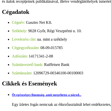
és italok receptjeinek publikálásával, illetve vendéglátóhelyek ismerte
Cégadatok
Cégnév:
Gasztro Net Kft.
Székhely:
9028 Győr, Régi Veszprémi u. 10.
Levelezési cím:
ua. mint a székhely
Cégjegyzékszám:
08-09-015785
Adószám:
14171341-2-08
Számlavezető bank:
Raiffeisen Bank
Számlaszám:
12096729-00346100-00100003
Cikkek
és Események
Öt egészséges finomság, amit megehetsz a párod...
Egy ízletes fogás nemcsak az étkezőasztalnál lehet emlékezetes