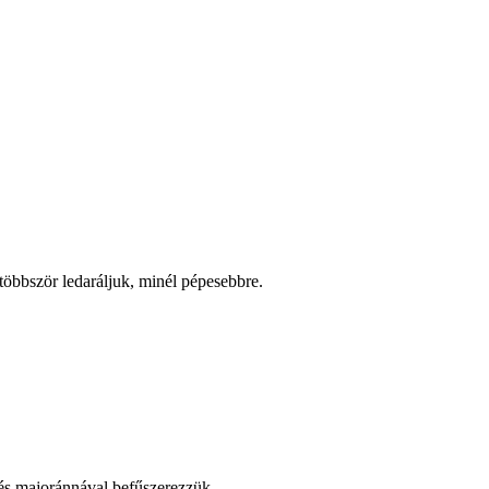
 többször ledaráljuk, minél pépesebbre.
l és majoránnával befűszerezzük.