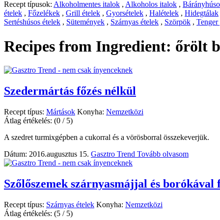
Recept típusok:
Alkoholmentes italok
,
Alkoholos italok
,
Bárányhúsos
ételek
,
Főzelékek
,
Grill ételek
,
Gyorsételek
,
Halételek
,
Hidegtálak
Sertéshúsos ételek
,
Sütemények
,
Szárnyas ételek
,
Szörpök
,
Tenger
Recipes from Ingredient:
őrölt 
Szedermártás főzés nélkül
Recept típus:
Mártások
Konyha:
Nemzetközi
Átlag értékelés:
(0 / 5)
A szedret turmixgépben a cukorral és a vörösborral összekeverjük.
Dátum: 2016.augusztus 15.
Gasztro Trend
Tovább olvasom
Szőlőszemek szárnyasmájjal és borókával 
Recept típus:
Szárnyas ételek
Konyha:
Nemzetközi
Átlag értékelés:
(5 / 5)