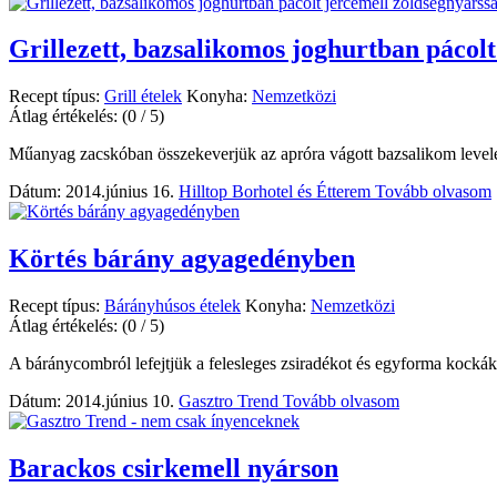
Grillezett, bazsalikomos joghurtban pácolt
Recept típus:
Grill ételek
Konyha:
Nemzetközi
Átlag értékelés:
(0 / 5)
Műanyag zacskóban összekeverjük az apróra vágott bazsalikom levelet
Dátum: 2014.június 16.
Hilltop Borhotel és Étterem
Tovább olvasom
Körtés bárány agyagedényben
Recept típus:
Bárányhúsos ételek
Konyha:
Nemzetközi
Átlag értékelés:
(0 / 5)
A báránycombról lefejtjük a felesleges zsiradékot és egyforma kockákra
Dátum: 2014.június 10.
Gasztro Trend
Tovább olvasom
Barackos csirkemell nyárson