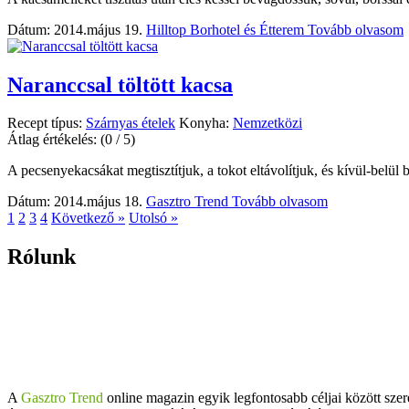
Dátum: 2014.május 19.
Hilltop Borhotel és Étterem
Tovább olvasom
Naranccsal töltött kacsa
Recept típus:
Szárnyas ételek
Konyha:
Nemzetközi
Átlag értékelés:
(0 / 5)
A pecsenyekacsákat megtisztítjuk, a tokot eltávolítjuk, és kívül-belül
Dátum: 2014.május 18.
Gasztro Trend
Tovább olvasom
1
2
3
4
Következő »
Utolsó »
Rólunk
A
Gasztro Trend
online magazin egyik legfontosabb céljai között szer