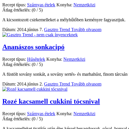
Recept típus:
Szárnyas ételek
Konyha:
Nemzetközi
Átlag értékelés:
(0 / 5)
A kicsontozott csirkemelleket a mélyhűtőben keményre fagyasztjuk.
Dátum: 2014.június 7.
Gasztro Trend
Tovább olvasom
Ananászos sonkacipó
Recept típus:
Húsételek
Konyha:
Nemzetközi
Átlag értékelés:
(0 / 5)
A füstölt sovány sonkát, a sovány sertés- és marhahúst, finom tárcsán
Dátum: 2014.június 2.
Gasztro Trend
Tovább olvasom
Rozé kacsamell cukkini tócsnival
Recept típus:
Szárnyas ételek
Konyha:
Nemzetközi
Átlag értékelés:
(0 / 5)
A kacsamelleket tisztítás után éles késsel bevagdossuk, sóval, borssa