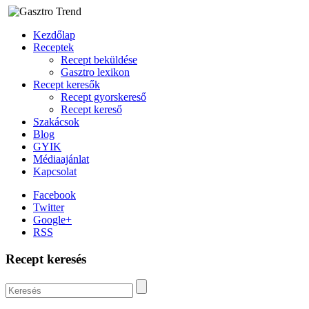
Kezdőlap
Receptek
Recept beküldése
Gasztro lexikon
Recept keresők
Recept gyorskereső
Recept kereső
Szakácsok
Blog
GYIK
Médiaajánlat
Kapcsolat
Facebook
Twitter
Google+
RSS
Recept keresés