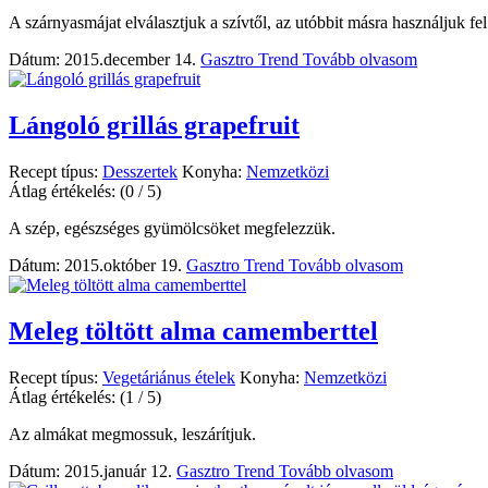
A szárnyasmájat elválasztjuk a szívtől, az utóbbit másra használjuk fel
Dátum: 2015.december 14.
Gasztro Trend
Tovább olvasom
Lángoló grillás grapefruit
Recept típus:
Desszertek
Konyha:
Nemzetközi
Átlag értékelés:
(0 / 5)
A szép, egészséges gyümölcsöket megfelezzük.
Dátum: 2015.október 19.
Gasztro Trend
Tovább olvasom
Meleg töltött alma camemberttel
Recept típus:
Vegetáriánus ételek
Konyha:
Nemzetközi
Átlag értékelés:
(1 / 5)
Az almákat megmossuk, leszárítjuk.
Dátum: 2015.január 12.
Gasztro Trend
Tovább olvasom