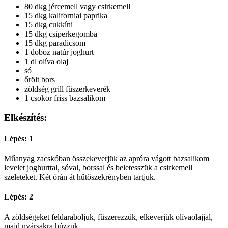
80 dkg jércemell vagy csirkemell
15 dkg kaliforniai paprika
15 dkg cukkíni
15 dkg csiperkegomba
15 dkg paradicsom
1 doboz natúr joghurt
1 dl olíva olaj
só
őrölt bors
zöldség grill fűszerkeverék
1 csokor friss bazsalikom
Elkészítés:
Lépés: 1
Műanyag zacskóban összekeverjük az apróra vágott bazsalikom
levelet joghurttal, sóval, borssal és beletesszük a csirkemell
szeleteket. Két órán át hűtőszekrényben tartjuk.
Lépés: 2
A zöldségeket feldaraboljuk, fűszerezzük, elkeverjük olívaolajjal,
majd nyársakra húzzuk.