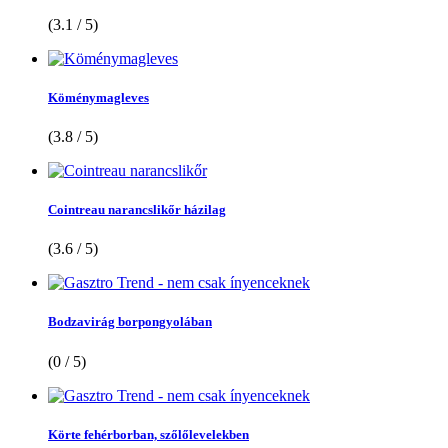
(3.1 / 5)
Köménymagleves
(3.8 / 5)
Cointreau narancslikőr házilag
(3.6 / 5)
Bodzavirág borpongyolában
(0 / 5)
Körte fehérborban, szőlőlevelekben