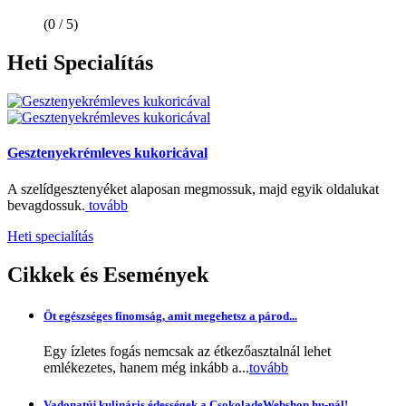
(0 / 5)
Heti
Specialítás
Gesztenyekrémleves kukoricával
A szelídgesztenyéket alaposan megmossuk, majd egyik oldalukat
bevagdossuk.
tovább
Heti specialítás
Cikkek
és Események
Öt egészséges finomság, amit megehetsz a párod...
Egy ízletes fogás nemcsak az étkezőasztalnál lehet
emlékezetes, hanem még inkább a...
tovább
Vadonatúj kulináris édességek a CsokoladeWebshop.hu-nál!