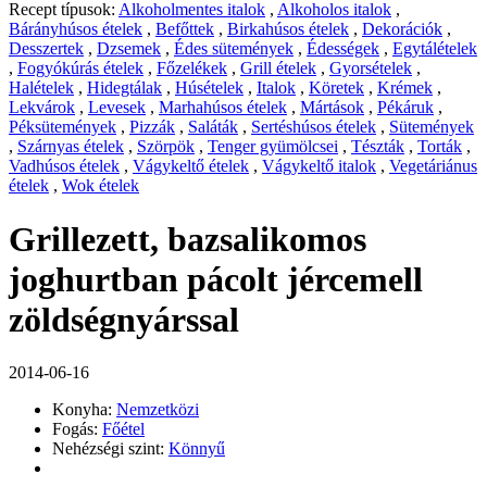
Recept típusok:
Alkoholmentes italok
,
Alkoholos italok
,
Bárányhúsos ételek
,
Befőttek
,
Birkahúsos ételek
,
Dekorációk
,
Desszertek
,
Dzsemek
,
Édes sütemények
,
Édességek
,
Egytálételek
,
Fogyókúrás ételek
,
Főzelékek
,
Grill ételek
,
Gyorsételek
,
Halételek
,
Hidegtálak
,
Húsételek
,
Italok
,
Köretek
,
Krémek
,
Lekvárok
,
Levesek
,
Marhahúsos ételek
,
Mártások
,
Pékáruk
,
Péksütemények
,
Pizzák
,
Saláták
,
Sertéshúsos ételek
,
Sütemények
,
Szárnyas ételek
,
Szörpök
,
Tenger gyümölcsei
,
Tészták
,
Torták
,
Vadhúsos ételek
,
Vágykeltő ételek
,
Vágykeltő italok
,
Vegetáriánus
ételek
,
Wok ételek
Grillezett, bazsalikomos
joghurtban pácolt jércemell
zöldségnyárssal
2014-06-16
Konyha:
Nemzetközi
Fogás:
Főétel
Nehézségi szint:
Könnyű