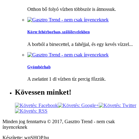
Otthon bő folyó vízben többször is átmossuk.
Körte fehérborban, szőlőlevelekben
A borból a birsecettel, a fahéjjal, és egy kevés vízzel...
Gyömbérhab
A zselatint 1 dl vízben tíz percig főzzük.
Kövessen
minket!
Minden jog fenntartva © 2017, Gasztro Trend - nem csak
ínyenceknek
Készítette: wpSHOP.hu