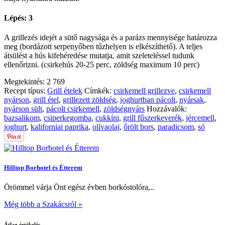
Lépés: 3
A grillezés idejét a sütő nagysága és a parázs mennyisége határozza
meg (bordázott serpenyőben tűzhelyen is elkészíthető). A teljes
átsülést a hús kifehéredése mutatja, amit szeleteléssel tudunk
ellenőrizni. (csirkehús 20-25 perc, zöldség maximum 10 perc)
Megtekintés:
2 769
Recept típus:
Grill ételek
Címkék:
csirkemell grillezve
,
csirkemell
nyárson
,
grill étel
,
grillezett zöldség
,
joghurtban pácolt
,
nyársak
,
nyárson sült
,
pácolt csirkemell
,
zöldségnyárs
Hozzávalók:
bazsalikom
,
csiperkegomba
,
cukkíni
,
grill fűszerkeverék
,
jércemell
,
joghurt
,
kaliforniai paprika
,
olívaolaj
,
őrölt bors
,
paradicsom
,
só
Hilltop Borhotel és Étterem
Örömmel várja Önt egész évben borkóstolóra,..
Még több a Szakácsról »
Átlag értékelés