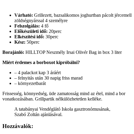
Várható:
Grillezett, bazsalikomos joghurtban pácolt jércemell
zöldségnyárssal 4 személyre
Felszolgálás:
4 fő
Előkészületi idő:
20perc
Elkészítési idő:
30perc
Kész:
50perc
Borajánló:
HILLTOP Neszmély Irsai Olivér Bag in box 3 liter
Miért érdemes a borboxot kipróbálni?
– 4 palackot kap 3 áráért
– felnyitás után 30 napig friss marad
– környezetbarát
Frissesség, könnyedség, üde zamatosság mind az étel, mind a bor
vonatkozásában. Grillpartik nélkülözhetetlen kelléke.
A tatabányai Vendéglátó Iskola gasztronómusának,
Szabó Zoltán ajánlásával.
Hozzávalók: