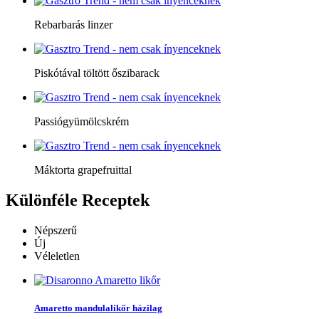
Rebarbarás linzer
Piskótával töltött őszibarack
Passiógyümölcskrém
Máktorta grapefruittal
Különféle
Receptek
Népszerű
Új
Véleletlen
Amaretto mandulalikőr házilag