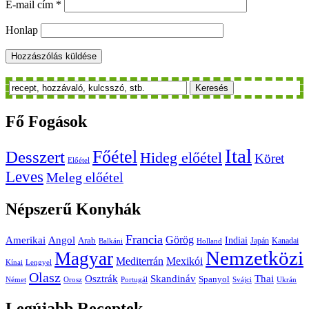
E-mail cím
*
Honlap
Keresés
Fő
Fogások
Ital
Főétel
Desszert
Hideg előétel
Köret
Előétel
Leves
Meleg előétel
Népszerű
Konyhák
Francia
Amerikai
Görög
Angol
Indiai
Arab
Japán
Kanadai
Balkáni
Holland
Nemzetközi
Magyar
Mediterrán
Mexikói
Kínai
Lengyel
Olasz
Skandináv
Thai
Osztrák
Spanyol
Német
Orosz
Portugál
Svájci
Ukrán
Legújabb
Receptek