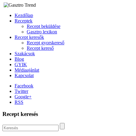
Kezdőlap
Receptek
Recept beküldése
Gasztro lexikon
Recept keresők
Recept gyorskereső
Recept kereső
Szakácsok
Blog
GYIK
Médiaajánlat
Kapcsolat
Facebook
Twitter
Google+
RSS
Recept keresés