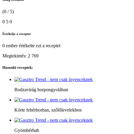
(0 / 5)
0
5
0
Értékelje a receptet
0 ember
értékelte ezt a receptet
Megtekintés:
2 769
Hasonló receptek:
Bodzavirág borpongyolában
Körte fehérborban, szőlőlevelekben
Gyömbérhab