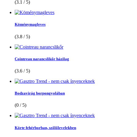
(3.1 / 5)
Köménymagleves
(3.8 / 5)
Cointreau narancslikőr házilag
(3.6 / 5)
Bodzavirág borpongyolában
(0 / 5)
Körte fehérborban, szőlőlevelekben