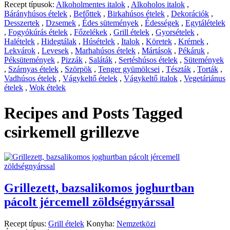
Recept típusok:
Alkoholmentes italok
,
Alkoholos italok
,
Bárányhúsos ételek
,
Befőttek
,
Birkahúsos ételek
,
Dekorációk
,
Desszertek
,
Dzsemek
,
Édes sütemények
,
Édességek
,
Egytálételek
,
Fogyókúrás ételek
,
Főzelékek
,
Grill ételek
,
Gyorsételek
,
Halételek
,
Hidegtálak
,
Húsételek
,
Italok
,
Köretek
,
Krémek
,
Lekvárok
,
Levesek
,
Marhahúsos ételek
,
Mártások
,
Pékáruk
,
Péksütemények
,
Pizzák
,
Saláták
,
Sertéshúsos ételek
,
Sütemények
,
Szárnyas ételek
,
Szörpök
,
Tenger gyümölcsei
,
Tészták
,
Torták
,
Vadhúsos ételek
,
Vágykeltő ételek
,
Vágykeltő italok
,
Vegetáriánus
ételek
,
Wok ételek
Recipes and Posts Tagged
csirkemell grillezve
Grillezett, bazsalikomos joghurtban
pácolt jércemell zöldségnyárssal
Recept típus:
Grill ételek
Konyha:
Nemzetközi