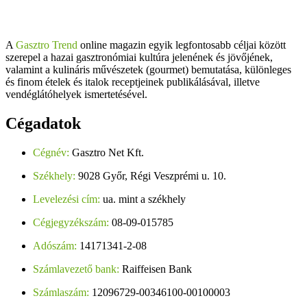
A
Gasztro Trend
online magazin egyik legfontosabb céljai között
szerepel a hazai gasztronómiai kultúra jelenének és jövőjének,
valamint a kulináris művészetek (gourmet) bemutatása, különleges
és finom ételek és italok receptjeinek publikálásával, illetve
vendéglátóhelyek ismertetésével.
Cégadatok
Cégnév:
Gasztro Net Kft.
Székhely:
9028 Győr, Régi Veszprémi u. 10.
Levelezési cím:
ua. mint a székhely
Cégjegyzékszám:
08-09-015785
Adószám:
14171341-2-08
Számlavezető bank:
Raiffeisen Bank
Számlaszám:
12096729-00346100-00100003