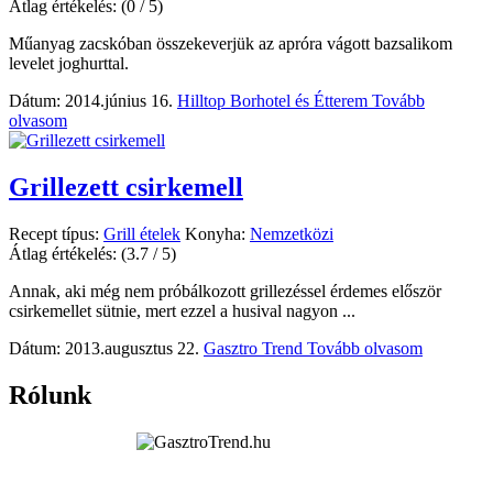
Átlag értékelés:
(0 / 5)
Műanyag zacskóban összekeverjük az apróra vágott bazsalikom
levelet joghurttal.
Dátum: 2014.június 16.
Hilltop Borhotel és Étterem
Tovább
olvasom
Grillezett csirkemell
Recept típus:
Grill ételek
Konyha:
Nemzetközi
Átlag értékelés:
(3.7 / 5)
Annak, aki még nem próbálkozott grillezéssel érdemes először
csirkemellet sütnie, mert ezzel a husival nagyon ...
Dátum: 2013.augusztus 22.
Gasztro Trend
Tovább olvasom
Rólunk