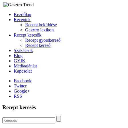
Kezdőlap
Receptek
Recept beküldése
Gasztro lexikon
Recept keresők
Recept gyorskereső
Recept kereső
Szakácsok
Blog
GYIK
Médiaajánlat
Kapcsolat
Facebook
Twitter
Google+
RSS
Recept keresés