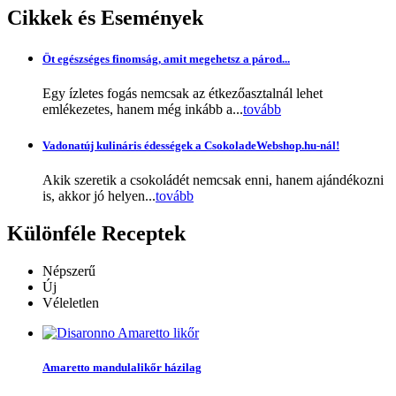
Cikkek
és Események
Öt egészséges finomság, amit megehetsz a párod...
Egy ízletes fogás nemcsak az étkezőasztalnál lehet
emlékezetes, hanem még inkább a...
tovább
Vadonatúj kulináris édességek a CsokoladeWebshop.hu-nál!
Akik szeretik a csokoládét nemcsak enni, hanem ajándékozni
is, akkor jó helyen...
tovább
Különféle
Receptek
Népszerű
Új
Véleletlen
Amaretto mandulalikőr házilag