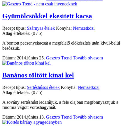
Gyümölcsökkel ékesített kacsa
Recept típus:
Szárnyas ételek
Konyha:
Nemzetközi
Átlag értékelés:
(0 / 5)
A bontott pecsenyekacsát a megfelelő előkészítés után kívül-belül
besózzuk.
Dátum: 2014.június 25.
Gasztro Trend
Tovább olvasom
Banános töltött kínai kel
Recept típus:
Sertéshúsos ételek
Konyha:
Nemzetközi
Átlag értékelés:
(0 / 5)
A sovány sertéshúst ledaráljuk, a fele olajban megfonnyasztjuk a
finomra vágott vöröshagymát.
Dátum: 2014.június 13.
Gasztro Trend
Tovább olvasom