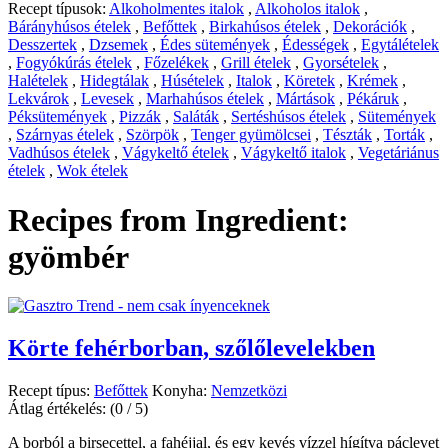
Recept típusok:
Alkoholmentes italok
,
Alkoholos italok
,
Bárányhúsos ételek
,
Befőttek
,
Birkahúsos ételek
,
Dekorációk
,
Desszertek
,
Dzsemek
,
Édes sütemények
,
Édességek
,
Egytálételek
,
Fogyókúrás ételek
,
Főzelékek
,
Grill ételek
,
Gyorsételek
,
Halételek
,
Hidegtálak
,
Húsételek
,
Italok
,
Köretek
,
Krémek
,
Lekvárok
,
Levesek
,
Marhahúsos ételek
,
Mártások
,
Pékáruk
,
Péksütemények
,
Pizzák
,
Saláták
,
Sertéshúsos ételek
,
Sütemények
,
Szárnyas ételek
,
Szörpök
,
Tenger gyümölcsei
,
Tészták
,
Torták
,
Vadhúsos ételek
,
Vágykeltő ételek
,
Vágykeltő italok
,
Vegetáriánus
ételek
,
Wok ételek
Recipes from Ingredient:
gyömbér
Körte fehérborban, szőlőlevelekben
Recept típus:
Befőttek
Konyha:
Nemzetközi
Átlag értékelés:
(0 / 5)
A borból a birsecettel, a fahéjjal, és egy kevés vízzel hígítva páclevet