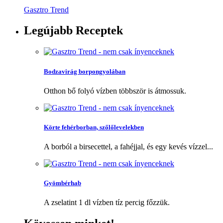
Gasztro Trend
Legújabb
Receptek
Bodzavirág borpongyolában
Otthon bő folyó vízben többször is átmossuk.
Körte fehérborban, szőlőlevelekben
A borból a birsecettel, a fahéjjal, és egy kevés vízzel...
Gyömbérhab
A zselatint 1 dl vízben tíz percig főzzük.