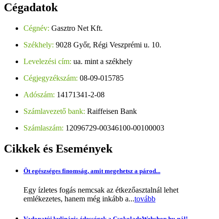
Cégadatok
Cégnév:
Gasztro Net Kft.
Székhely:
9028 Győr, Régi Veszprémi u. 10.
Levelezési cím:
ua. mint a székhely
Cégjegyzékszám:
08-09-015785
Adószám:
14171341-2-08
Számlavezető bank:
Raiffeisen Bank
Számlaszám:
12096729-00346100-00100003
Cikkek
és Események
Öt egészséges finomság, amit megehetsz a párod...
Egy ízletes fogás nemcsak az étkezőasztalnál lehet
emlékezetes, hanem még inkább a...
tovább
Vadonatúj kulináris édességek a CsokoladeWebshop.hu-nál!