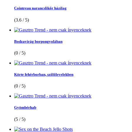
Cointreau narancslikőr házilag
(3.6 / 5)
Bodzavirág borpongyolában
(0 / 5)
Körte fehérborban, szőlőlevelekben
(0 / 5)
Gyömbérhab
(5 / 5)