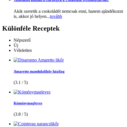
Akik szeretik a csokoládét nemcsak enni, hanem ajándékozni
is, akkor jó helyen...
tovább
Különféle
Receptek
Népszerű
Új
Véleletlen
Amaretto mandulalikőr házilag
(3.1 / 5)
Köménymagleves
(3.8 / 5)