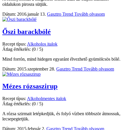
oldalukon pirosra sütjük.
Dátum: 2016.január 13.
Gasztro Trend
Tovább olvasom
Őszi barackbólé
Recept típus:
Alkoholos italok
Átlag értékelés:
(0 / 5)
Mind forrón, mind hidegen egyaránt élvezhető gyümölcsös bólé.
Dátum: 2015.szeptember 28.
Gasztro Trend
Tovább olvasom
Mézes rózsaszirup
Recept típus:
Alkoholmentes italok
Átlag értékelés:
(0 / 5)
A rózsa szirmait letépkedjük, és folyó vízben többször átmossuk,
lecsepegtetjük.
Dátum: 2015.február 2.
Gasztro Trend
Tovább olvasom