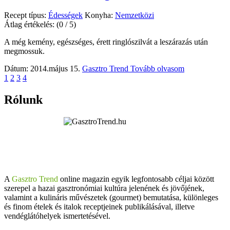
Recept típus:
Édességek
Konyha:
Nemzetközi
Átlag értékelés:
(0 / 5)
A még kemény, egészséges, érett ringlószilvát a leszárazás után
megmossuk.
Dátum: 2014.május 15.
Gasztro Trend
Tovább olvasom
1
2
3
4
Rólunk
A
Gasztro Trend
online magazin egyik legfontosabb céljai között
szerepel a hazai gasztronómiai kultúra jelenének és jövőjének,
valamint a kulináris művészetek (gourmet) bemutatása, különleges
és finom ételek és italok receptjeinek publikálásával, illetve
vendéglátóhelyek ismertetésével.