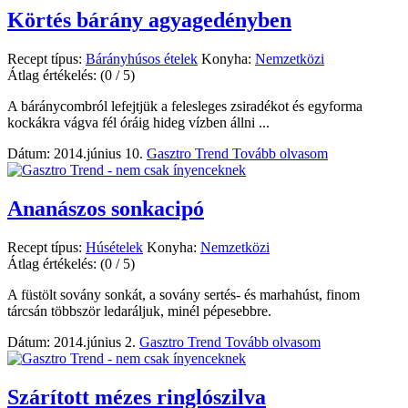
Körtés bárány agyagedényben
Recept típus:
Bárányhúsos ételek
Konyha:
Nemzetközi
Átlag értékelés:
(0 / 5)
A báránycombról lefejtjük a felesleges zsiradékot és egyforma
kockákra vágva fél óráig hideg vízben állni ...
Dátum: 2014.június 10.
Gasztro Trend
Tovább olvasom
Ananászos sonkacipó
Recept típus:
Húsételek
Konyha:
Nemzetközi
Átlag értékelés:
(0 / 5)
A füstölt sovány sonkát, a sovány sertés- és marhahúst, finom
tárcsán többször ledaráljuk, minél pépesebbre.
Dátum: 2014.június 2.
Gasztro Trend
Tovább olvasom
Szárított mézes ringlószilva