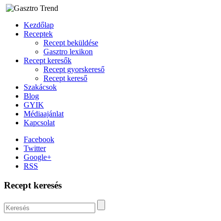
Kezdőlap
Receptek
Recept beküldése
Gasztro lexikon
Recept keresők
Recept gyorskereső
Recept kereső
Szakácsok
Blog
GYIK
Médiaajánlat
Kapcsolat
Facebook
Twitter
Google+
RSS
Recept keresés