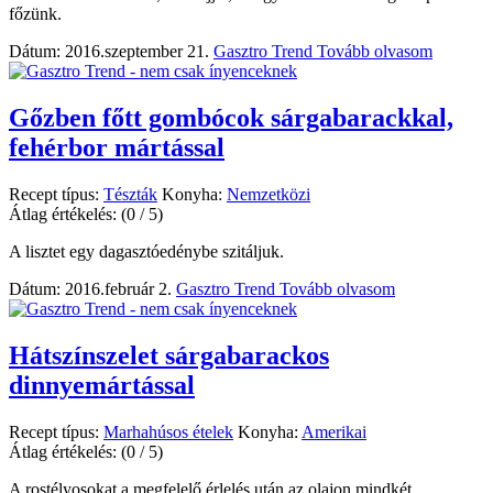
főzünk.
Dátum: 2016.szeptember 21.
Gasztro Trend
Tovább olvasom
Gőzben főtt gombócok sárgabarackkal,
fehérbor mártással
Recept típus:
Tészták
Konyha:
Nemzetközi
Átlag értékelés:
(0 / 5)
A lisztet egy dagasztóedénybe szitáljuk.
Dátum: 2016.február 2.
Gasztro Trend
Tovább olvasom
Hátszínszelet sárgabarackos
dinnyemártással
Recept típus:
Marhahúsos ételek
Konyha:
Amerikai
Átlag értékelés:
(0 / 5)
A rostélyosokat a megfelelő érlelés után az olajon mindkét