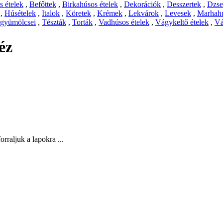
 ételek
,
Befőttek
,
Birkahúsos ételek
,
Dekorációk
,
Desszertek
,
Dzs
,
Húsételek
,
Italok
,
Köretek
,
Krémek
,
Lekvárok
,
Levesek
,
Marhahú
 gyümölcsei
,
Tészták
,
Torták
,
Vadhúsos ételek
,
Vágykeltő ételek
,
Vá
éz
orraljuk a lapokra ...