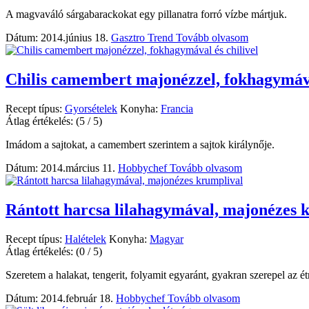
A magvaváló sárgabarackokat egy pillanatra forró vízbe mártjuk.
Dátum: 2014.június 18.
Gasztro Trend
Tovább olvasom
Chilis camembert majonézzel, fokhagymáva
Recept típus:
Gyorsételek
Konyha:
Francia
Átlag értékelés:
(5 / 5)
Imádom a sajtokat, a camembert szerintem a sajtok királynője.
Dátum: 2014.március 11.
Hobbychef
Tovább olvasom
Rántott harcsa lilahagymával, majonézes 
Recept típus:
Halételek
Konyha:
Magyar
Átlag értékelés:
(0 / 5)
Szeretem a halakat, tengerit, folyamit egyaránt, gyakran szerepel az 
Dátum: 2014.február 18.
Hobbychef
Tovább olvasom