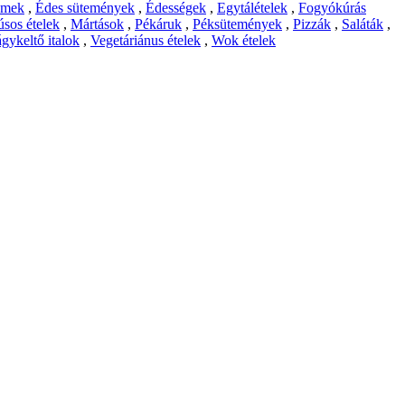
emek
,
Édes sütemények
,
Édességek
,
Egytálételek
,
Fogyókúrás
sos ételek
,
Mártások
,
Pékáruk
,
Péksütemények
,
Pizzák
,
Saláták
,
gykeltő italok
,
Vegetáriánus ételek
,
Wok ételek