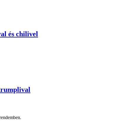
l és chilivel
krumplival
étrendemben.