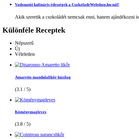
Vadonatúj kulináris édességek a CsokoladeWebshop.hu-nál!
Akik szeretik a csokoládét nemcsak enni, hanem ajándékozni is,
Különféle
Receptek
Népszerű
Új
Véleletlen
Amaretto mandulalikőr házilag
(3.1 / 5)
Köménymagleves
(3.8 / 5)