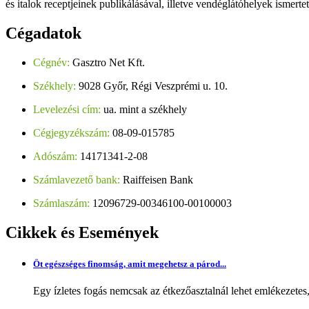
és italok receptjeinek publikálásával, illetve vendéglátóhelyek ismerte
Cégadatok
Cégnév:
Gasztro Net Kft.
Székhely:
9028 Győr, Régi Veszprémi u. 10.
Levelezési cím:
ua. mint a székhely
Cégjegyzékszám:
08-09-015785
Adószám:
14171341-2-08
Számlavezető bank:
Raiffeisen Bank
Számlaszám:
12096729-00346100-00100003
Cikkek
és Események
Öt egészséges finomság, amit megehetsz a párod...
Egy ízletes fogás nemcsak az étkezőasztalnál lehet emlékezetes