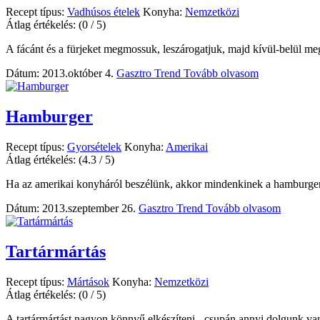
Recept típus:
Vadhúsos ételek
Konyha:
Nemzetközi
Átlag értékelés:
(0 / 5)
A fácánt és a fürjeket megmossuk, leszárogatjuk, majd kívül-belül 
Dátum: 2013.október 4.
Gasztro Trend
Tovább olvasom
Hamburger
Recept típus:
Gyorsételek
Konyha:
Amerikai
Átlag értékelés:
(4.3 / 5)
Ha az amerikai konyháról beszélünk, akkor mindenkinek a hamburger 
Dátum: 2013.szeptember 26.
Gasztro Trend
Tovább olvasom
Tartármártás
Recept típus:
Mártások
Konyha:
Nemzetközi
Átlag értékelés:
(0 / 5)
A tartármártást nagyon könnyű elkészíteni - csupán annyi dolgunk van,