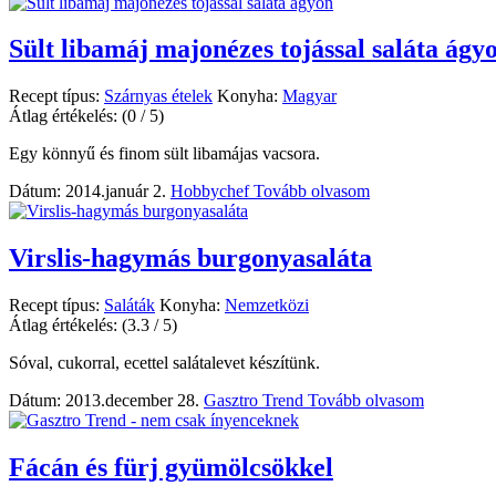
Sült libamáj majonézes tojással saláta ágy
Recept típus:
Szárnyas ételek
Konyha:
Magyar
Átlag értékelés:
(0 / 5)
Egy könnyű és finom sült libamájas vacsora.
Dátum: 2014.január 2.
Hobbychef
Tovább olvasom
Virslis-hagymás burgonyasaláta
Recept típus:
Saláták
Konyha:
Nemzetközi
Átlag értékelés:
(3.3 / 5)
Sóval, cukorral, ecettel salátalevet készítünk.
Dátum: 2013.december 28.
Gasztro Trend
Tovább olvasom
Fácán és fürj gyümölcsökkel