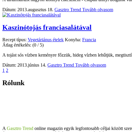
Dátum: 2013.augusztus 18.
Gasztro Trend
Tovább olvasom
Kaszinótojás franciasalátával
Recept típus:
Vegetáriánus ételek
Konyha:
Francia
Átlag értékelés:
(0 / 5)
A tojást sós vízben keményre főzzük, hideg vízben lehűtjük, megtisztí
Dátum: 2013.június 14.
Gasztro Trend
Tovább olvasom
1
2
Rólunk
A
Gasztro Trend
online magazin egyik legfontosabb céljai között szer