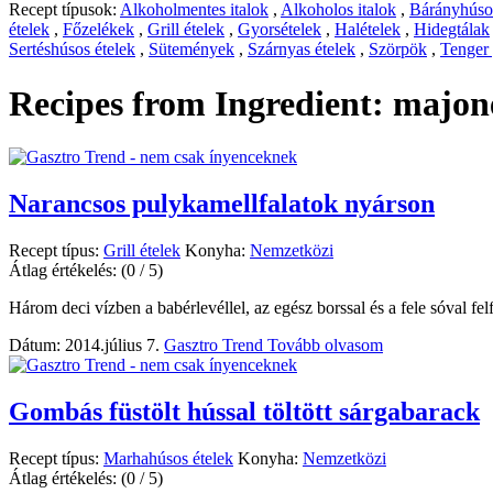
Recept típusok:
Alkoholmentes italok
,
Alkoholos italok
,
Bárányhúsos
ételek
,
Főzelékek
,
Grill ételek
,
Gyorsételek
,
Halételek
,
Hidegtálak
Sertéshúsos ételek
,
Sütemények
,
Szárnyas ételek
,
Szörpök
,
Tenger
Recipes from Ingredient:
majon
Narancsos pulykamellfalatok nyárson
Recept típus:
Grill ételek
Konyha:
Nemzetközi
Átlag értékelés:
(0 / 5)
Három deci vízben a babérlevéllel, az egész borssal és a fele sóval felf
Dátum: 2014.július 7.
Gasztro Trend
Tovább olvasom
Gombás füstölt hússal töltött sárgabarack
Recept típus:
Marhahúsos ételek
Konyha:
Nemzetközi
Átlag értékelés:
(0 / 5)