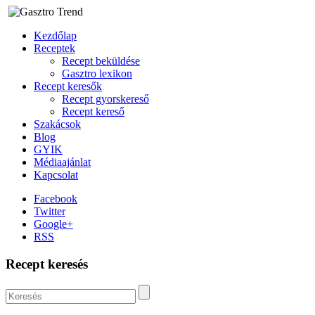
Kezdőlap
Receptek
Recept beküldése
Gasztro lexikon
Recept keresők
Recept gyorskereső
Recept kereső
Szakácsok
Blog
GYIK
Médiaajánlat
Kapcsolat
Facebook
Twitter
Google+
RSS
Recept keresés