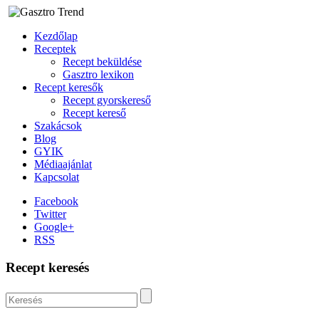
Kezdőlap
Receptek
Recept beküldése
Gasztro lexikon
Recept keresők
Recept gyorskereső
Recept kereső
Szakácsok
Blog
GYIK
Médiaajánlat
Kapcsolat
Facebook
Twitter
Google+
RSS
Recept keresés