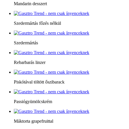
Mandarin desszert
Szedermártás főzés nélkül
Szedermártás
Rebarbarás linzer
Piskótával töltött őszibarack
Passiógyümölcskrém
Máktorta grapefruittal