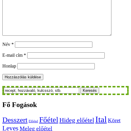
Név
*
E-mail cím
*
Honlap
Keresés
Fő
Fogások
Ital
Főétel
Desszert
Hideg előétel
Köret
Előétel
Leves
Meleg előétel