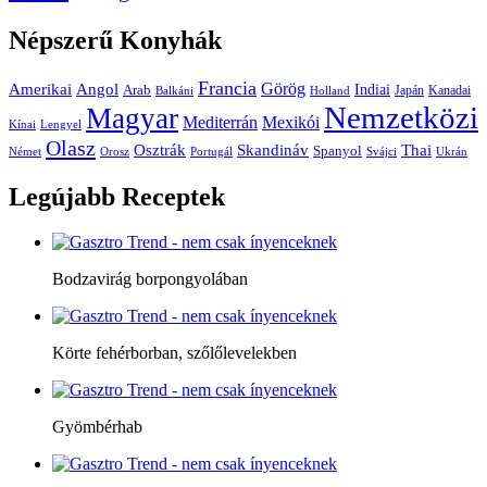
Népszerű
Konyhák
Francia
Amerikai
Görög
Angol
Indiai
Arab
Japán
Kanadai
Balkáni
Holland
Nemzetközi
Magyar
Mediterrán
Mexikói
Kínai
Lengyel
Olasz
Skandináv
Thai
Osztrák
Spanyol
Német
Orosz
Portugál
Svájci
Ukrán
Legújabb
Receptek
Bodzavirág borpongyolában
Körte fehérborban, szőlőlevelekben
Gyömbérhab