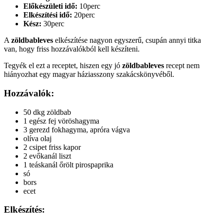
Előkészületi idő:
10perc
Elkészítési idő:
20perc
Kész:
30perc
A
zöldbableves
elkészítése nagyon egyszerű, csupán annyi titka
van, hogy friss hozzávalókból kell készíteni.
Tegyék el ezt a receptet, hiszen egy jó
zöldbableves
recept nem
hiányozhat egy magyar háziasszony szakácskönyvéből.
Hozzávalók:
50 dkg zöldbab
1 egész fej vöröshagyma
3 gerezd fokhagyma, apróra vágva
olíva olaj
2 csipet friss kapor
2 evőkanál liszt
1 teáskanál őrölt pirospaprika
só
bors
ecet
Elkészítés: