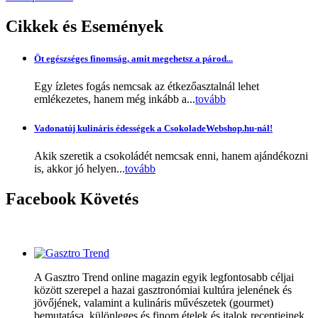
Cikkek
és Események
Öt egészséges finomság, amit megehetsz a párod...
Egy ízletes fogás nemcsak az étkezőasztalnál lehet
emlékezetes, hanem még inkább a...
tovább
Vadonatúj kulináris édességek a CsokoladeWebshop.hu-nál!
Akik szeretik a csokoládét nemcsak enni, hanem ajándékozni
is, akkor jó helyen...
tovább
Facebook
Követés
A Gasztro Trend online magazin egyik legfontosabb céljai
között szerepel a hazai gasztronómiai kultúra jelenének és
jövőjének, valamint a kulináris művészetek (gourmet)
bemutatása, különleges és finom ételek és italok receptjeinek