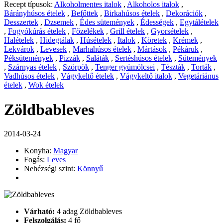
Recept típusok:
Alkoholmentes italok
,
Alkoholos italok
,
Bárányhúsos ételek
,
Befőttek
,
Birkahúsos ételek
,
Dekorációk
,
Desszertek
,
Dzsemek
,
Édes sütemények
,
Édességek
,
Egytálételek
,
Fogyókúrás ételek
,
Főzelékek
,
Grill ételek
,
Gyorsételek
,
Halételek
,
Hidegtálak
,
Húsételek
,
Italok
,
Köretek
,
Krémek
,
Lekvárok
,
Levesek
,
Marhahúsos ételek
,
Mártások
,
Pékáruk
,
Péksütemények
,
Pizzák
,
Saláták
,
Sertéshúsos ételek
,
Sütemények
,
Szárnyas ételek
,
Szörpök
,
Tenger gyümölcsei
,
Tészták
,
Torták
,
Vadhúsos ételek
,
Vágykeltő ételek
,
Vágykeltő italok
,
Vegetáriánus
ételek
,
Wok ételek
Zöldbableves
2014-03-24
Konyha:
Magyar
Fogás:
Leves
Nehézségi szint:
Könnyű
Várható:
4 adag Zöldbableves
Felszolgálás:
4 fő