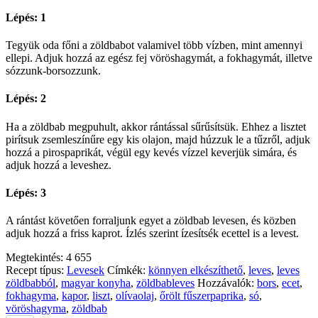
Lépés: 1
Tegyük oda főni a zöldbabot valamivel több vízben, mint amennyi
ellepi. Adjuk hozzá az egész fej vöröshagymát, a fokhagymát, illetve
sózzunk-borsozzunk.
Lépés: 2
Ha a zöldbab megpuhult, akkor rántással sűrűsítsük. Ehhez a lisztet
pirítsuk zsemleszínűre egy kis olajon, majd húzzuk le a tűzről, adjuk
hozzá a pirospaprikát, végül egy kevés vízzel keverjük simára, és
adjuk hozzá a leveshez.
Lépés: 3
A rántást követően forraljunk egyet a zöldbab levesen, és közben
adjuk hozzá a friss kaprot. Ízlés szerint ízesítsék ecettel is a levest.
Megtekintés:
4 655
Recept típus:
Levesek
Címkék:
könnyen elkészíthető
,
leves
,
leves
zöldbabból
,
magyar konyha
,
zöldbableves
Hozzávalók:
bors
,
ecet
,
fokhagyma
,
kapor
,
liszt
,
olívaolaj
,
őrölt fűszerpaprika
,
só
,
vöröshagyma
,
zöldbab