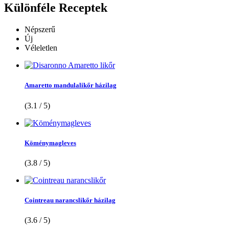
Különféle
Receptek
Népszerű
Új
Véleletlen
Amaretto mandulalikőr házilag
(3.1 / 5)
Köménymagleves
(3.8 / 5)
Cointreau narancslikőr házilag
(3.6 / 5)