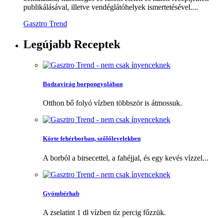
publikálásával, illetve vendéglátóhelyek ismertetésével....
Gasztro Trend
Legújabb
Receptek
Bodzavirág borpongyolában
Otthon bő folyó vízben többször is átmossuk.
Körte fehérborban, szőlőlevelekben
A borból a birsecettel, a fahéjjal, és egy kevés vízzel...
Gyömbérhab
A zselatint 1 dl vízben tíz percig főzzük.