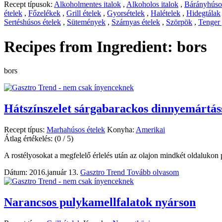
Recept típusok:
Alkoholmentes italok
,
Alkoholos italok
,
Bárányhúsos
ételek
,
Főzelékek
,
Grill ételek
,
Gyorsételek
,
Halételek
,
Hidegtálak
Sertéshúsos ételek
,
Sütemények
,
Szárnyas ételek
,
Szörpök
,
Tenger
Recipes from Ingredient:
bors
bors
Hátszínszelet sárgabarackos dinnyemártás
Recept típus:
Marhahúsos ételek
Konyha:
Amerikai
Átlag értékelés:
(0 / 5)
A rostélyosokat a megfelelő érlelés után az olajon mindkét oldalukon p
Dátum: 2016.január 13.
Gasztro Trend
Tovább olvasom
Narancsos pulykamellfalatok nyárson