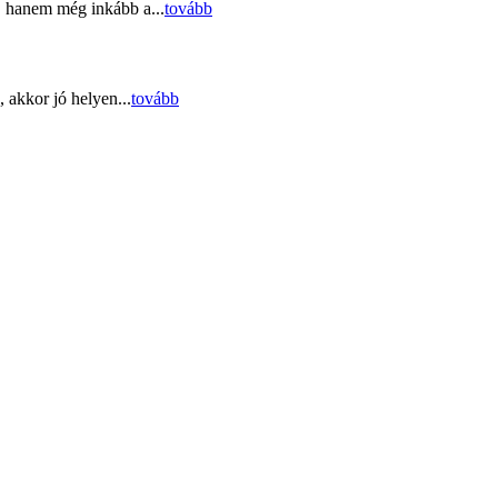
, hanem még inkább a...
tovább
 akkor jó helyen...
tovább