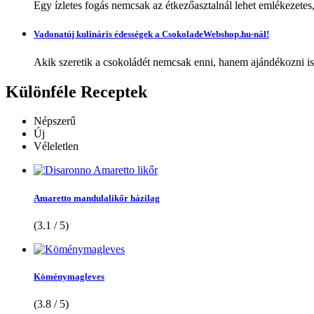
Egy ízletes fogás nemcsak az étkezőasztalnál lehet emlékezetes
Vadonatúj kulináris édességek a CsokoladeWebshop.hu-nál!
Akik szeretik a csokoládét nemcsak enni, hanem ajándékozni is,
Különféle
Receptek
Népszerű
Új
Véleletlen
Amaretto mandulalikőr házilag
(3.1 / 5)
Köménymagleves
(3.8 / 5)