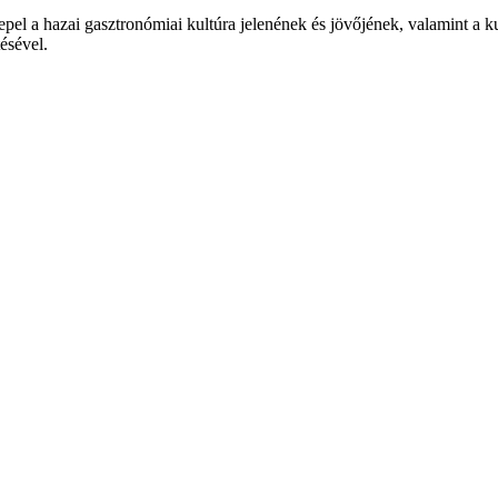
epel a hazai gasztronómiai kultúra jelenének és jövőjének, valamint a 
tésével.