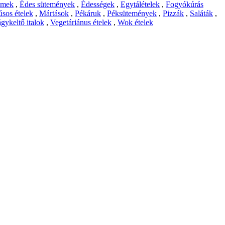
emek
,
Édes sütemények
,
Édességek
,
Egytálételek
,
Fogyókúrás
sos ételek
,
Mártások
,
Pékáruk
,
Péksütemények
,
Pizzák
,
Saláták
,
gykeltő italok
,
Vegetáriánus ételek
,
Wok ételek