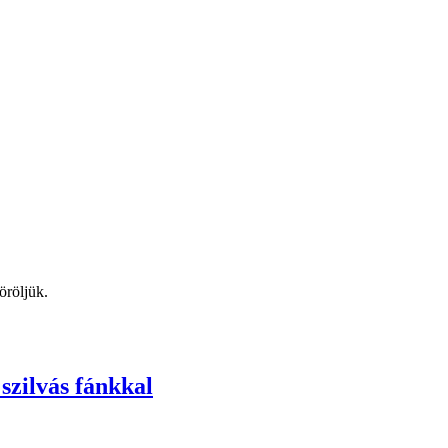
öröljük.
szilvás fánkkal