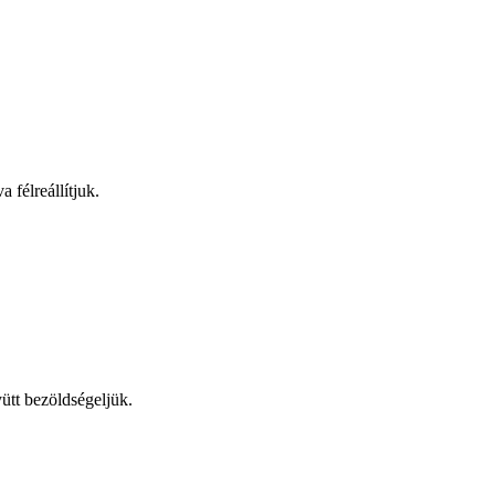
 félreállítjuk.
yütt bezöldségeljük.