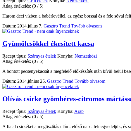
Recept típus:
Grill ételek
Konyha:
Nemzetközi
Átlag értékelés:
(0 / 5)
Három deci vízben a babérlevéllel, az egész borssal és a fele sóval felf
Dátum: 2014.július 7.
Gasztro Trend
Tovább olvasom
Gyümölcsökkel ékesített kacsa
Recept típus:
Szárnyas ételek
Konyha:
Nemzetközi
Átlag értékelés:
(0 / 5)
A bontott pecsenyekacsát a megfelelő előkészítés után kívül-belül be
Dátum: 2014.június 25.
Gasztro Trend
Tovább olvasom
Olívás csirke gyömbéres-citromos mártáss
Recept típus:
Szárnyas ételek
Konyha:
Arab
Átlag értékelés:
(0 / 5)
A fiatal csirkéket a megtisztítás után - előző nap - felnegyedeljük, és só