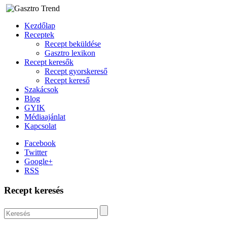
Kezdőlap
Receptek
Recept beküldése
Gasztro lexikon
Recept keresők
Recept gyorskereső
Recept kereső
Szakácsok
Blog
GYIK
Médiaajánlat
Kapcsolat
Facebook
Twitter
Google+
RSS
Recept keresés