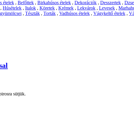
 ételek
,
Befőttek
,
Birkahúsos ételek
,
Dekorációk
,
Desszertek
,
Dzs
,
Húsételek
,
Italok
,
Köretek
,
Krémek
,
Lekvárok
,
Levesek
,
Marhahú
 gyümölcsei
,
Tészták
,
Torták
,
Vadhúsos ételek
,
Vágykeltő ételek
,
Vá
sal
irosra sütjük.