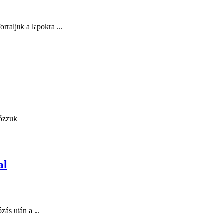
orraljuk a lapokra ...
sózzuk.
al
zás után a ...