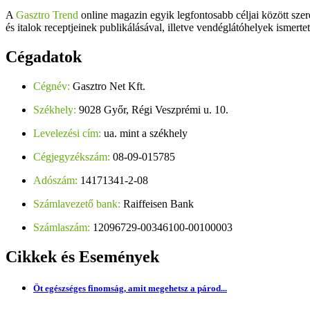
A
Gasztro Trend
online magazin egyik legfontosabb céljai között szer
és italok receptjeinek publikálásával, illetve vendéglátóhelyek ismerte
Cégadatok
Cégnév:
Gasztro Net Kft.
Székhely:
9028 Győr, Régi Veszprémi u. 10.
Levelezési cím:
ua. mint a székhely
Cégjegyzékszám:
08-09-015785
Adószám:
14171341-2-08
Számlavezető bank:
Raiffeisen Bank
Számlaszám:
12096729-00346100-00100003
Cikkek
és Események
Öt egészséges finomság, amit megehetsz a párod...