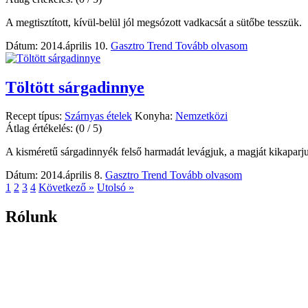
A megtisztított, kívül-belül jól megsózott vadkacsát a sütőbe tesszük.
Dátum: 2014.április 10.
Gasztro Trend
Tovább olvasom
Töltött sárgadinnye
Recept típus:
Szárnyas ételek
Konyha:
Nemzetközi
Átlag értékelés:
(0 / 5)
A kisméretű sárgadinnyék felső harmadát levágjuk, a magját kikaparj
Dátum: 2014.április 8.
Gasztro Trend
Tovább olvasom
1
2
3
4
Következő »
Utolsó »
Rólunk