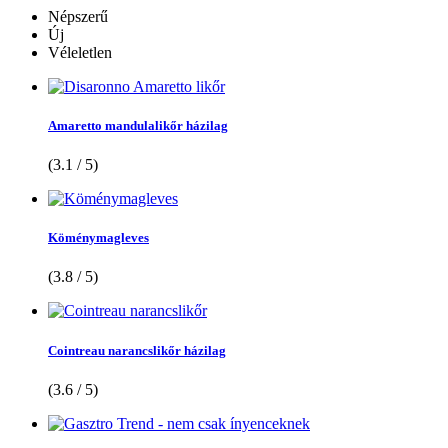
Népszerű
Új
Véleletlen
Amaretto mandulalikőr házilag
(3.1 / 5)
Köménymagleves
(3.8 / 5)
Cointreau narancslikőr házilag
(3.6 / 5)