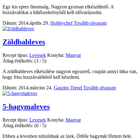
Egy kis epres finomság. Nagyon gyorsan elkészíthető. A
hozzávalókat a hűtőszekrényből kell elővarázsolni.
Dátum: 2014.április 29.
Hobbychef
Tovább olvasom
Zöldbableves
Recept típus:
Levesek
Konyha:
Magyar
Átlag értékelés:
(3 / 5)
A zöldbableves elkészítése nagyon egyszerű, csupán annyi titka van,
hogy friss hozzávalókból kell készíteni.
Dátum: 2014.március 24.
Gasztro Trend
Tovább olvasom
5-hagymaleves
Recept típus:
Levesek
Konyha:
Magyar
Átlag értékelés:
(0 / 5)
Ebben a levesben tobzódnak az ízek. Ötféle hagymát főztem bele.