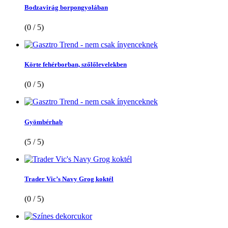
Bodzavirág borpongyolában
(0 / 5)
Körte fehérborban, szőlőlevelekben
(0 / 5)
Gyömbérhab
(5 / 5)
Trader Vic’s Navy Grog koktél
(0 / 5)