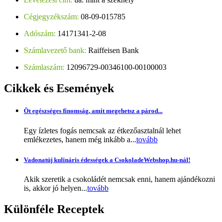
Cégjegyzékszám:
08-09-015785
Adószám:
14171341-2-08
Számlavezető bank:
Raiffeisen Bank
Számlaszám:
12096729-00346100-00100003
Cikkek
és Események
Öt egészséges finomság, amit megehetsz a párod...
Egy ízletes fogás nemcsak az étkezőasztalnál lehet
emlékezetes, hanem még inkább a...
tovább
Vadonatúj kulináris édességek a CsokoladeWebshop.hu-nál!
Akik szeretik a csokoládét nemcsak enni, hanem ajándékozni
is, akkor jó helyen...
tovább
Különféle
Receptek