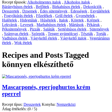
Recept típusok:
Alkoholmentes italok
,
Alkoholos italok
,
Bárányhúsos ételek
,
Befőttek
,
Birkahúsos ételek
,
Dekorációk
,
Desszertek
,
Dzsemek
,
Édes sütemények
,
Édességek
,
Egytálételek
,
Fogyókúrás ételek
,
Főzelékek
,
Grill ételek
,
Gyorsételek
,
Halételek
,
Hidegtálak
,
Húsételek
,
Italok
,
Köretek
,
Krémek
,
Lekvárok
,
Levesek
,
Marhahúsos ételek
,
Mártások
,
Pékáruk
,
Péksütemények
,
Pizzák
,
Saláták
,
Sertéshúsos ételek
,
Sütemények
,
Szárnyas ételek
,
Szörpök
,
Tenger gyümölcsei
,
Tészták
,
Torták
,
Vadhúsos ételek
,
Vágykeltő ételek
,
Vágykeltő italok
,
Vegetáriánus
ételek
,
Wok ételek
Recipes and Posts Tagged
könnyen elkészíthető
Mascarponés, eperjoghurtos krém
eperrel
Recept típus:
Desszertek
Konyha:
Nemzetközi
Átlag értékelés:
(0 / 5)