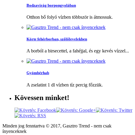
Bodzavirág borpongyolában
Otthon bő folyó vízben többször is átmossuk.
Körte fehérborban, szőlőlevelekben
A borból a birsecettel, a fahéjjal, és egy kevés vízzel...
Gyömbérhab
A zselatint 1 dl vízben tíz percig főzzük.
Kövessen
minket!
Minden jog fenntartva © 2017, Gasztro Trend - nem csak
ínyenceknek