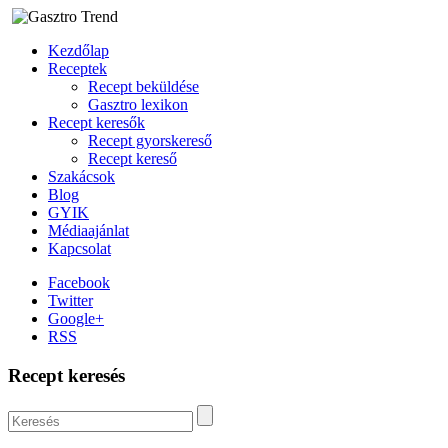
Kezdőlap
Receptek
Recept beküldése
Gasztro lexikon
Recept keresők
Recept gyorskereső
Recept kereső
Szakácsok
Blog
GYIK
Médiaajánlat
Kapcsolat
Facebook
Twitter
Google+
RSS
Recept keresés