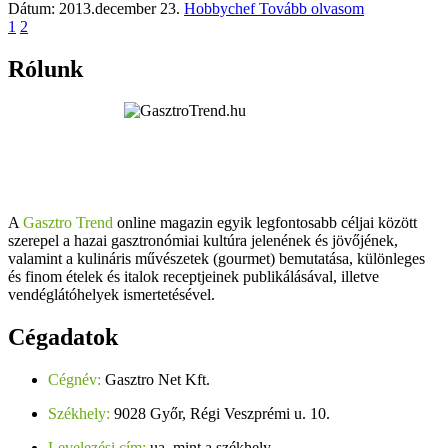
Dátum: 2013.december 23.
Hobbychef
Tovább olvasom
1
2
Rólunk
A
Gasztro Trend
online magazin egyik legfontosabb céljai között
szerepel a hazai gasztronómiai kultúra jelenének és jövőjének,
valamint a kulináris művészetek (gourmet) bemutatása, különleges
és finom ételek és italok receptjeinek publikálásával, illetve
vendéglátóhelyek ismertetésével.
Cégadatok
Cégnév:
Gasztro Net Kft.
Székhely:
9028 Győr, Régi Veszprémi u. 10.
Levelezési cím:
ua. mint a székhely