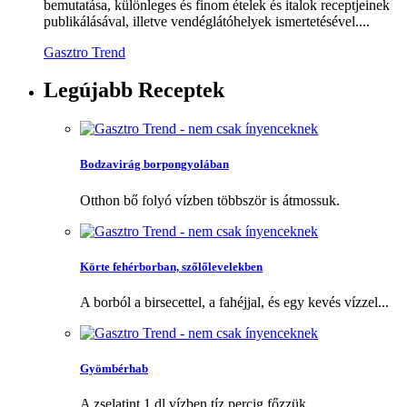
bemutatása, különleges és finom ételek és italok receptjeinek
publikálásával, illetve vendéglátóhelyek ismertetésével....
Gasztro Trend
Legújabb
Receptek
Bodzavirág borpongyolában
Otthon bő folyó vízben többször is átmossuk.
Körte fehérborban, szőlőlevelekben
A borból a birsecettel, a fahéjjal, és egy kevés vízzel...
Gyömbérhab
A zselatint 1 dl vízben tíz percig főzzük.