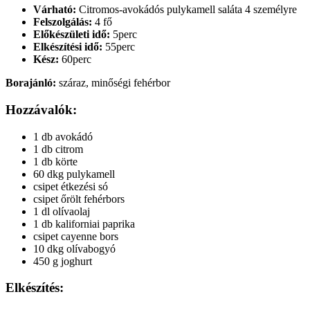
Várható:
Citromos-avokádós pulykamell saláta 4 személyre
Felszolgálás:
4 fő
Előkészületi idő:
5perc
Elkészítési idő:
55perc
Kész:
60perc
Borajánló:
száraz, minőségi fehérbor
Hozzávalók:
1 db avokádó
1 db citrom
1 db körte
60 dkg pulykamell
csipet étkezési só
csipet őrölt fehérbors
1 dl olívaolaj
1 db kaliforniai paprika
csipet cayenne bors
10 dkg olívabogyó
450 g joghurt
Elkészítés: