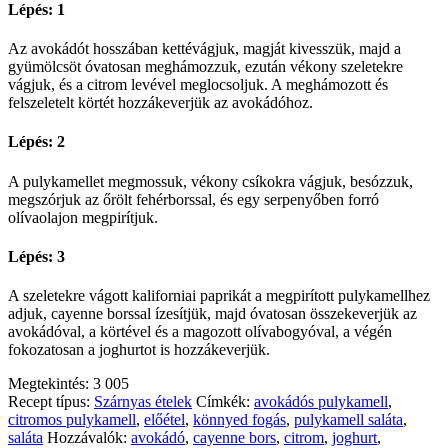
Lépés: 1
Az avokádót hosszában kettévágjuk, magját kivesszük, majd a
gyümölcsöt óvatosan meghámozzuk, ezután vékony szeletekre
vágjuk, és a citrom levével meglocsoljuk. A meghámozott és
felszeletelt körtét hozzákeverjük az avokádóhoz.
Lépés: 2
A pulykamellet megmossuk, vékony csíkokra vágjuk, besózzuk,
megszórjuk az őrölt fehérborssal, és egy serpenyőben forró
olívaolajon megpirítjuk.
Lépés: 3
A szeletekre vágott kaliforniai paprikát a megpirított pulykamellhez
adjuk, cayenne borssal ízesítjük, majd óvatosan összekeverjük az
avokádóval, a körtével és a magozott olívabogyóval, a végén
fokozatosan a joghurtot is hozzákeverjük.
Megtekintés:
3 005
Recept típus:
Szárnyas ételek
Címkék:
avokádós pulykamell
,
citromos pulykamell
,
előétel
,
könnyed fogás
,
pulykamell saláta
,
saláta
Hozzávalók:
avokádó
,
cayenne bors
,
citrom
,
joghurt
,