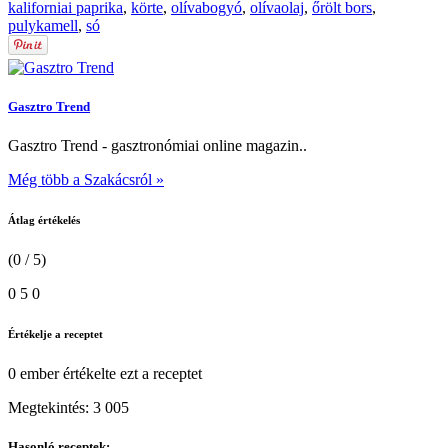
kaliforniai paprika
,
körte
,
olívabogyó
,
olívaolaj
,
őrölt bors
,
pulykamell
,
só
Gasztro Trend
Gasztro Trend - gasztronómiai online magazin..
Még több a Szakácsról »
Átlag értékelés
(0 / 5)
0
5
0
Értékelje a receptet
0 ember
értékelte ezt a receptet
Megtekintés:
3 005
Hasonló receptek: