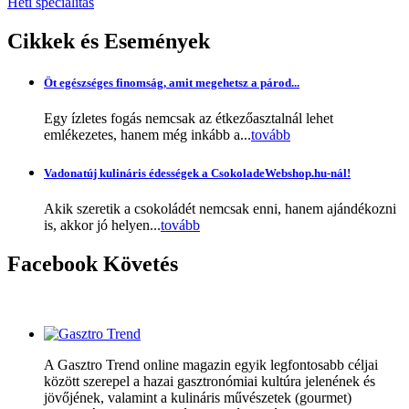
Heti specialítás
Cikkek
és Események
Öt egészséges finomság, amit megehetsz a párod...
Egy ízletes fogás nemcsak az étkezőasztalnál lehet
emlékezetes, hanem még inkább a...
tovább
Vadonatúj kulináris édességek a CsokoladeWebshop.hu-nál!
Akik szeretik a csokoládét nemcsak enni, hanem ajándékozni
is, akkor jó helyen...
tovább
Facebook
Követés
A Gasztro Trend online magazin egyik legfontosabb céljai
között szerepel a hazai gasztronómiai kultúra jelenének és
jövőjének, valamint a kulináris művészetek (gourmet)