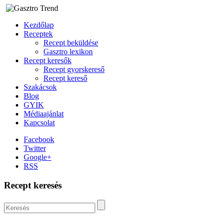
Kezdőlap
Receptek
Recept beküldése
Gasztro lexikon
Recept keresők
Recept gyorskereső
Recept kereső
Szakácsok
Blog
GYIK
Médiaajánlat
Kapcsolat
Facebook
Twitter
Google+
RSS
Recept keresés