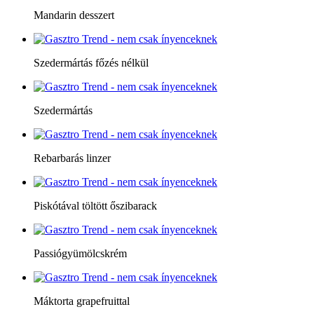
Mandarin desszert
Szedermártás főzés nélkül
Szedermártás
Rebarbarás linzer
Piskótával töltött őszibarack
Passiógyümölcskrém
Máktorta grapefruittal