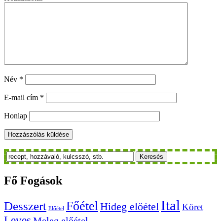
Név
*
E-mail cím
*
Honlap
Keresés
Fő
Fogások
Ital
Főétel
Desszert
Hideg előétel
Köret
Előétel
Leves
Meleg előétel