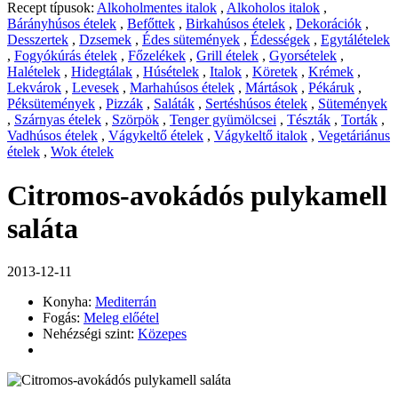
Recept típusok:
Alkoholmentes italok
,
Alkoholos italok
,
Bárányhúsos ételek
,
Befőttek
,
Birkahúsos ételek
,
Dekorációk
,
Desszertek
,
Dzsemek
,
Édes sütemények
,
Édességek
,
Egytálételek
,
Fogyókúrás ételek
,
Főzelékek
,
Grill ételek
,
Gyorsételek
,
Halételek
,
Hidegtálak
,
Húsételek
,
Italok
,
Köretek
,
Krémek
,
Lekvárok
,
Levesek
,
Marhahúsos ételek
,
Mártások
,
Pékáruk
,
Péksütemények
,
Pizzák
,
Saláták
,
Sertéshúsos ételek
,
Sütemények
,
Szárnyas ételek
,
Szörpök
,
Tenger gyümölcsei
,
Tészták
,
Torták
,
Vadhúsos ételek
,
Vágykeltő ételek
,
Vágykeltő italok
,
Vegetáriánus
ételek
,
Wok ételek
Citromos-avokádós pulykamell
saláta
2013-12-11
Konyha:
Mediterrán
Fogás:
Meleg előétel
Nehézségi szint:
Közepes