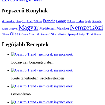
Népszerű
Konyhák
Francia
Amerikai
Görög
Angol
Indiai
Arab
Japán
Kanadai
Balkáni
Holland
Nemzetközi
Magyar
Mediterrán
Mexikói
Kínai
Lengyel
Olasz
Skandináv
Thai
Osztrák
Spanyol
Német
Orosz
Portugál
Svájci
Ukrán
Legújabb
Receptek
Bodzavirág borpongyolában
Körte fehérborban, szőlőlevelekben
Gyömbérhab