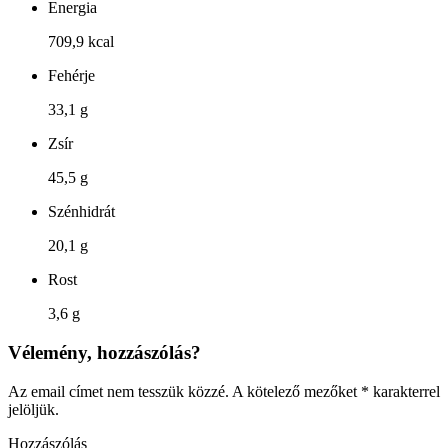
Energia
709,9 kcal
Fehérje
33,1 g
Zsír
45,5 g
Szénhidrát
20,1 g
Rost
3,6 g
Vélemény, hozzászólás?
Az email címet nem tesszük közzé.
A kötelező mezőket
*
karakterrel
jelöljük.
Hozzászólás