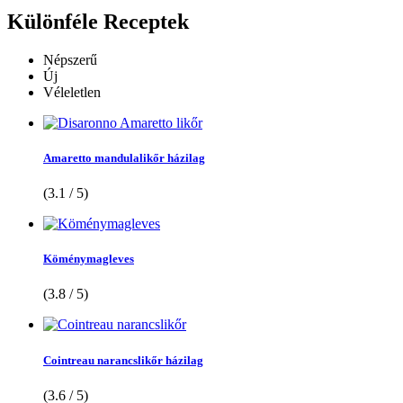
Különféle
Receptek
Népszerű
Új
Véleletlen
Amaretto mandulalikőr házilag
(3.1 / 5)
Köménymagleves
(3.8 / 5)
Cointreau narancslikőr házilag
(3.6 / 5)