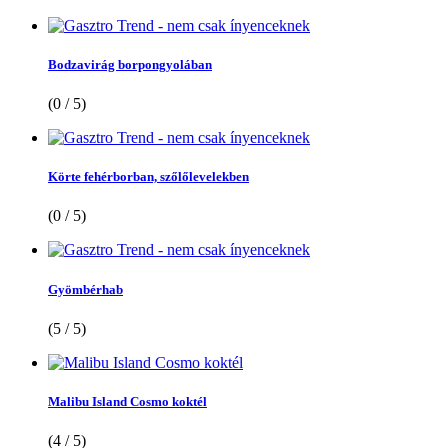
Bodzavirág borpongyolában
(0 / 5)
Körte fehérborban, szőlőlevelekben
(0 / 5)
Gyömbérhab
(5 / 5)
Malibu Island Cosmo koktél
(4 / 5)