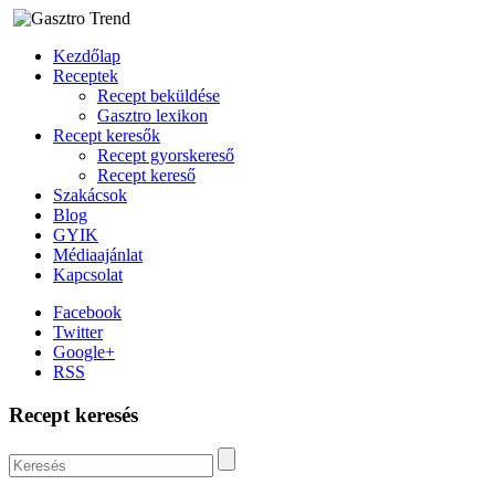
Kezdőlap
Receptek
Recept beküldése
Gasztro lexikon
Recept keresők
Recept gyorskereső
Recept kereső
Szakácsok
Blog
GYIK
Médiaajánlat
Kapcsolat
Facebook
Twitter
Google+
RSS
Recept keresés