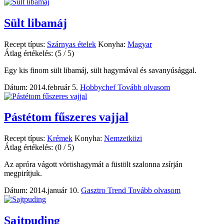
Sült libamáj
Recept típus:
Szárnyas ételek
Konyha:
Magyar
Átlag értékelés:
(5 / 5)
Egy kis finom sült libamáj, sült hagymával és savanyúsággal.
Dátum: 2014.február 5.
Hobbychef
Tovább olvasom
Pástétom fűszeres vajjal
Recept típus:
Krémek
Konyha:
Nemzetközi
Átlag értékelés:
(0 / 5)
Az apróra vágott vöröshagymát a füstölt szalonna zsírján
megpirítjuk.
Dátum: 2014.január 10.
Gasztro Trend
Tovább olvasom
Sajtpuding