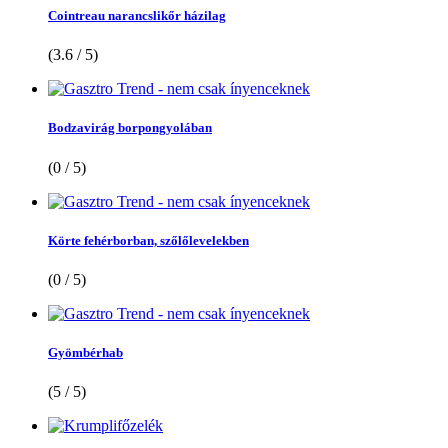
Cointreau narancslikőr házilag
(3.6 / 5)
Bodzavirág borpongyolában
(0 / 5)
Körte fehérborban, szőlőlevelekben
(0 / 5)
Gyömbérhab
(5 / 5)