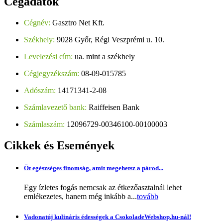
Cégadatok
Cégnév:
Gasztro Net Kft.
Székhely:
9028 Győr, Régi Veszprémi u. 10.
Levelezési cím:
ua. mint a székhely
Cégjegyzékszám:
08-09-015785
Adószám:
14171341-2-08
Számlavezető bank:
Raiffeisen Bank
Számlaszám:
12096729-00346100-00100003
Cikkek
és Események
Öt egészséges finomság, amit megehetsz a párod...
Egy ízletes fogás nemcsak az étkezőasztalnál lehet
emlékezetes, hanem még inkább a...
tovább
Vadonatúj kulináris édességek a CsokoladeWebshop.hu-nál!