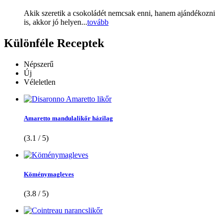
Akik szeretik a csokoládét nemcsak enni, hanem ajándékozni
is, akkor jó helyen...
tovább
Különféle
Receptek
Népszerű
Új
Véleletlen
Amaretto mandulalikőr házilag
(3.1 / 5)
Köménymagleves
(3.8 / 5)