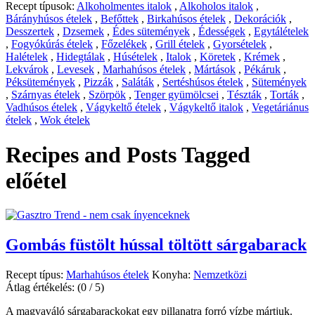
Recept típusok:
Alkoholmentes italok
,
Alkoholos italok
,
Bárányhúsos ételek
,
Befőttek
,
Birkahúsos ételek
,
Dekorációk
,
Desszertek
,
Dzsemek
,
Édes sütemények
,
Édességek
,
Egytálételek
,
Fogyókúrás ételek
,
Főzelékek
,
Grill ételek
,
Gyorsételek
,
Halételek
,
Hidegtálak
,
Húsételek
,
Italok
,
Köretek
,
Krémek
,
Lekvárok
,
Levesek
,
Marhahúsos ételek
,
Mártások
,
Pékáruk
,
Péksütemények
,
Pizzák
,
Saláták
,
Sertéshúsos ételek
,
Sütemények
,
Szárnyas ételek
,
Szörpök
,
Tenger gyümölcsei
,
Tészták
,
Torták
,
Vadhúsos ételek
,
Vágykeltő ételek
,
Vágykeltő italok
,
Vegetáriánus
ételek
,
Wok ételek
Recipes and Posts Tagged
előétel
Gombás füstölt hússal töltött sárgabarack
Recept típus:
Marhahúsos ételek
Konyha:
Nemzetközi
Átlag értékelés:
(0 / 5)
A magvaváló sárgabarackokat egy pillanatra forró vízbe mártjuk.