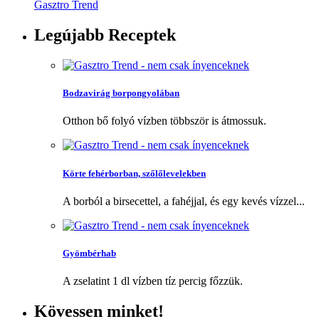
Gasztro Trend
Legújabb
Receptek
Bodzavirág borpongyolában
Otthon bő folyó vízben többször is átmossuk.
Körte fehérborban, szőlőlevelekben
A borból a birsecettel, a fahéjjal, és egy kevés vízzel...
Gyömbérhab
A zselatint 1 dl vízben tíz percig főzzük.
Kövessen
minket!