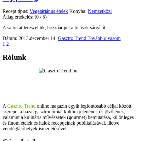
Recept típus:
Vegetáriánus ételek
Konyha:
Nemzetközi
Átlag értékelés:
(0 / 5)
A sajtokat lereszeljük, hozzáadjuk a tojások sárgáját.
Dátum: 2013.december 14.
Gasztro Trend
Tovább olvasom
1
2
Rólunk
A
Gasztro Trend
online magazin egyik legfontosabb céljai között
szerepel a hazai gasztronómiai kultúra jelenének és jövőjének,
valamint a kulináris művészetek (gourmet) bemutatása, különleges
és finom ételek és italok receptjeinek publikálásával, illetve
vendéglátóhelyek ismertetésével.