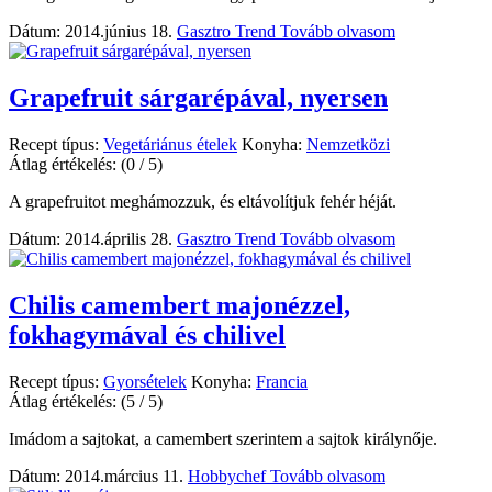
Dátum: 2014.június 18.
Gasztro Trend
Tovább olvasom
Grapefruit sárgarépával, nyersen
Recept típus:
Vegetáriánus ételek
Konyha:
Nemzetközi
Átlag értékelés:
(0 / 5)
A grapefruitot meghámozzuk, és eltávolítjuk fehér héját.
Dátum: 2014.április 28.
Gasztro Trend
Tovább olvasom
Chilis camembert majonézzel,
fokhagymával és chilivel
Recept típus:
Gyorsételek
Konyha:
Francia
Átlag értékelés:
(5 / 5)
Imádom a sajtokat, a camembert szerintem a sajtok királynője.
Dátum: 2014.március 11.
Hobbychef
Tovább olvasom