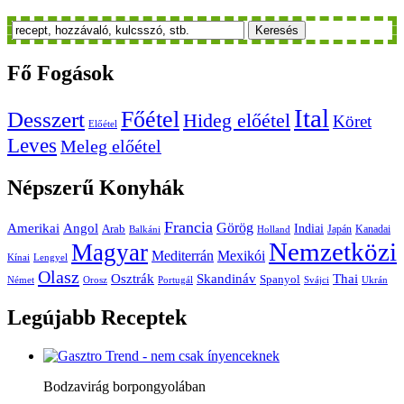
Keresés
Fő
Fogások
Ital
Főétel
Desszert
Hideg előétel
Köret
Előétel
Leves
Meleg előétel
Népszerű
Konyhák
Francia
Amerikai
Görög
Angol
Indiai
Arab
Japán
Kanadai
Balkáni
Holland
Nemzetközi
Magyar
Mediterrán
Mexikói
Kínai
Lengyel
Olasz
Skandináv
Thai
Osztrák
Spanyol
Német
Orosz
Portugál
Svájci
Ukrán
Legújabb
Receptek
Bodzavirág borpongyolában