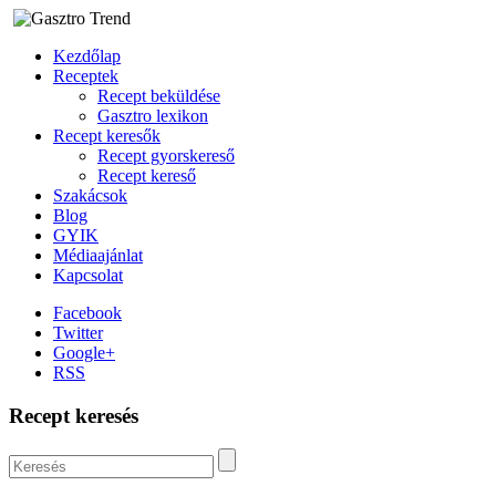
Kezdőlap
Receptek
Recept beküldése
Gasztro lexikon
Recept keresők
Recept gyorskereső
Recept kereső
Szakácsok
Blog
GYIK
Médiaajánlat
Kapcsolat
Facebook
Twitter
Google+
RSS
Recept keresés