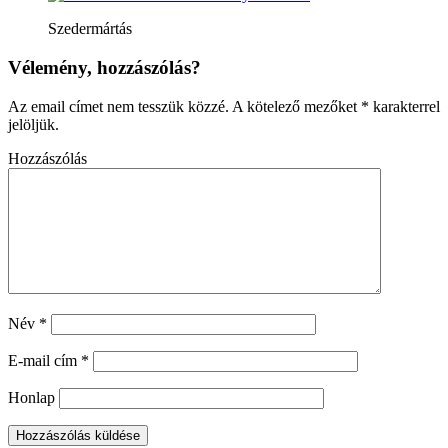
Szedermártás
Vélemény, hozzászólás?
Az email címet nem tesszük közzé.
A kötelező mezőket
*
karakterrel
jelöljük.
Hozzászólás
Név
*
E-mail cím
*
Honlap