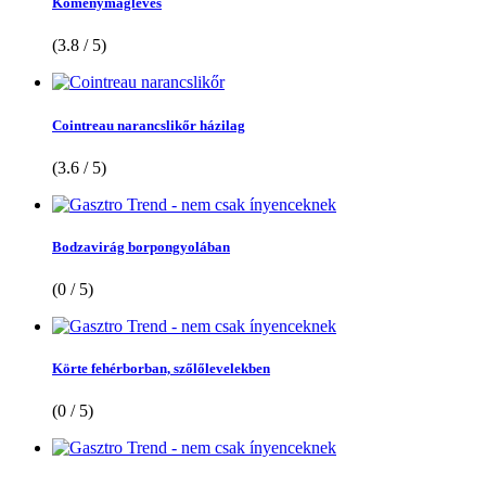
Köménymagleves
(3.8 / 5)
Cointreau narancslikőr házilag
(3.6 / 5)
Bodzavirág borpongyolában
(0 / 5)
Körte fehérborban, szőlőlevelekben
(0 / 5)