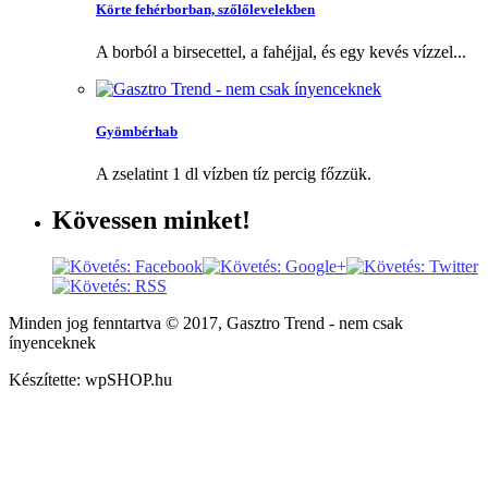
Körte fehérborban, szőlőlevelekben
A borból a birsecettel, a fahéjjal, és egy kevés vízzel...
Gyömbérhab
A zselatint 1 dl vízben tíz percig főzzük.
Kövessen
minket!
Minden jog fenntartva © 2017, Gasztro Trend - nem csak
ínyenceknek
Készítette: wpSHOP.hu
Weboldalunkon cookie-kat (sütiket) használunk, melyek célja, hogy
teljesebb szolgáltatást nyújtsunk látogatóink részére.
Rendben
Több
információ