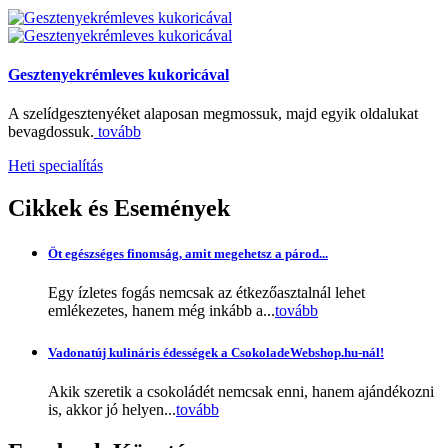
Gesztenyekrémleves kukoricával
A szelídgesztenyéket alaposan megmossuk, majd egyik oldalukat
bevagdossuk.
tovább
Heti specialítás
Cikkek
és Események
Öt egészséges finomság, amit megehetsz a párod...
Egy ízletes fogás nemcsak az étkezőasztalnál lehet
emlékezetes, hanem még inkább a...
tovább
Vadonatúj kulináris édességek a CsokoladeWebshop.hu-nál!
Akik szeretik a csokoládét nemcsak enni, hanem ajándékozni
is, akkor jó helyen...
tovább