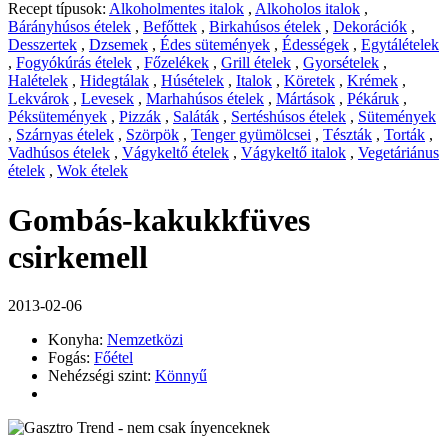
Recept típusok:
Alkoholmentes italok
,
Alkoholos italok
,
Bárányhúsos ételek
,
Befőttek
,
Birkahúsos ételek
,
Dekorációk
,
Desszertek
,
Dzsemek
,
Édes sütemények
,
Édességek
,
Egytálételek
,
Fogyókúrás ételek
,
Főzelékek
,
Grill ételek
,
Gyorsételek
,
Halételek
,
Hidegtálak
,
Húsételek
,
Italok
,
Köretek
,
Krémek
,
Lekvárok
,
Levesek
,
Marhahúsos ételek
,
Mártások
,
Pékáruk
,
Péksütemények
,
Pizzák
,
Saláták
,
Sertéshúsos ételek
,
Sütemények
,
Szárnyas ételek
,
Szörpök
,
Tenger gyümölcsei
,
Tészták
,
Torták
,
Vadhúsos ételek
,
Vágykeltő ételek
,
Vágykeltő italok
,
Vegetáriánus
ételek
,
Wok ételek
Gombás-kakukkfüves
csirkemell
2013-02-06
Konyha:
Nemzetközi
Fogás:
Főétel
Nehézségi szint:
Könnyű