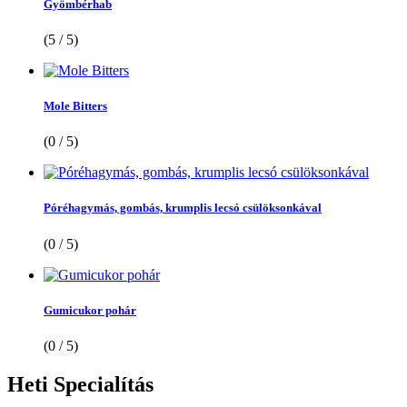
Gyömbérhab
(5 / 5)
Mole Bitters
(0 / 5)
Póréhagymás, gombás, krumplis lecsó csülöksonkával
(0 / 5)
Gumicukor pohár
(0 / 5)
Heti
Specialítás