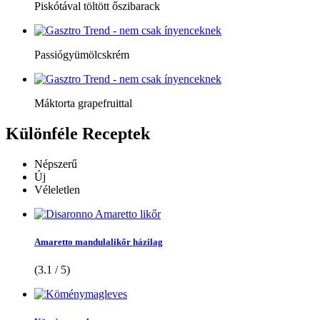
Piskótával töltött őszibarack
Passiógyümölcskrém
Máktorta grapefruittal
Különféle
Receptek
Népszerű
Új
Véleletlen
Amaretto mandulalikőr házilag
(3.1 / 5)