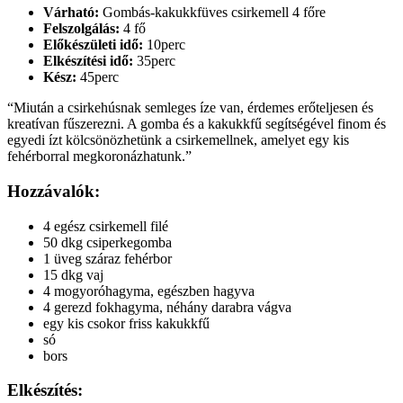
Várható:
Gombás-kakukkfüves csirkemell 4 főre
Felszolgálás:
4 fő
Előkészületi idő:
10perc
Elkészítési idő:
35perc
Kész:
45perc
“Miután a csirkehúsnak semleges íze van, érdemes erőteljesen és
kreatívan fűszerezni. A gomba és a kakukkfű segítségével finom és
egyedi ízt kölcsönözhetünk a csirkemellnek, amelyet egy kis
fehérborral megkoronázhatunk.”
Hozzávalók:
4 egész csirkemell filé
50 dkg csiperkegomba
1 üveg száraz fehérbor
15 dkg vaj
4 mogyoróhagyma, egészben hagyva
4 gerezd fokhagyma, néhány darabra vágva
egy kis csokor friss kakukkfű
só
bors
Elkészítés: