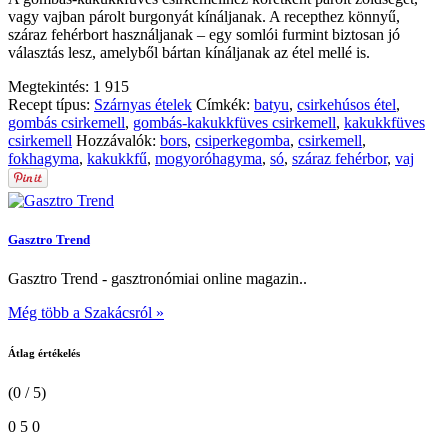
vagy vajban párolt burgonyát kínáljanak. A recepthez könnyű,
száraz fehérbort használjanak – egy somlói furmint biztosan jó
választás lesz, amelyből bártan kínáljanak az étel mellé is.
Megtekintés:
1 915
Recept típus:
Szárnyas ételek
Címkék:
batyu
,
csirkehúsos étel
,
gombás csirkemell
,
gombás-kakukkfüves csirkemell
,
kakukkfüves
csirkemell
Hozzávalók:
bors
,
csiperkegomba
,
csirkemell
,
fokhagyma
,
kakukkfű
,
mogyoróhagyma
,
só
,
száraz fehérbor
,
vaj
Gasztro Trend
Gasztro Trend - gasztronómiai online magazin..
Még több a Szakácsról »
Átlag értékelés
(0 / 5)
0
5
0