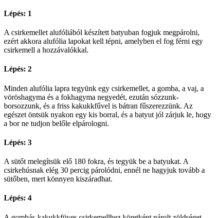
Lépés: 1
A csirkemellet alufóliából készített batyuban fogjuk megpárolni,
ezért akkora alufólia lapokat kell tépni, amelyben el fog férni egy
csirkemell a hozzávalókkal.
Lépés: 2
Minden alufólia lapra tegyünk egy csirkemellet, a gomba, a vaj, a
vöröshagyma és a fokhagyma negyedét, ezután sózzunk-
borsozzunk, és a friss kakukkfűvel is bátran fűszerezzünk. Az
egészet öntsük nyakon egy kis borral, és a batyut jól zárjuk le, hogy
a bor ne tudjon belőle elpárologni.
Lépés: 3
A sütőt melegítsük elő 180 fokra, és tegyük be a batyukat. A
csirkehúsnak elég 30 percig párolódni, ennél ne hagyjuk tovább a
sütőben, mert könnyen kiszáradhat.
Lépés: 4
A gombás-kakukkfüves csirkemellhez köretként párolt zöldséget,