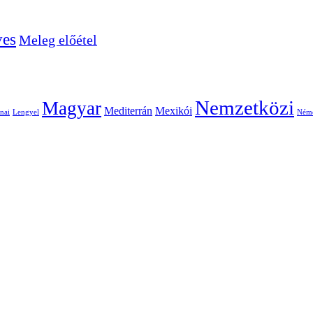
ves
Meleg előétel
Nemzetközi
Magyar
Mediterrán
Mexikói
nai
Lengyel
Ném