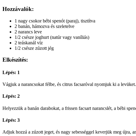
Hozzávalók:
1 nagy csokor bébi spenót (paraj), tisztítva
2 banán, hámozva és szeletelve
2 narancs leve
1/2 csésze joghurt (natúr vagy vaníliás)
2 teáskanál víz
1/2 csésze zúzott jég
Elkészítés:
Lépés: 1
Vágjuk a narancsokat félbe, és citrus facsaróval nyomjuk ki a levüket.
Lépés: 2
Helyezzük a banán darabokat, a frissen facsart narancslét, a bébi spen
Lépés: 3
Adjuk hozzá a zúzott jeget, és nagy sebességgel keverjük meg újra, a