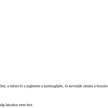
ótot, a mézet és a joghurtot a turmixgépbe, és keverjük simára a hozzáv
míg latyakos nem lesz.