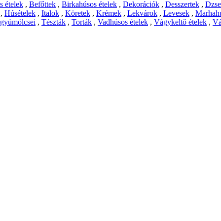
 ételek
,
Befőttek
,
Birkahúsos ételek
,
Dekorációk
,
Desszertek
,
Dzs
,
Húsételek
,
Italok
,
Köretek
,
Krémek
,
Lekvárok
,
Levesek
,
Marhahú
 gyümölcsei
,
Tészták
,
Torták
,
Vadhúsos ételek
,
Vágykeltő ételek
,
Vá