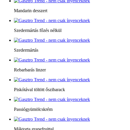
Mandarin desszert
Szedermártás főzés nélkül
Szedermártás
Rebarbarás linzer
Piskótával töltött őszibarack
Passiógyümölcskrém
Máktorta grapefruittal