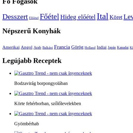
Fő
Fogások
Ital
Főétel
Desszert
Le
Hideg előétel
Köret
Előétel
Népszerű
Konyhák
Francia
Amerikai
Görög
Angol
Indiai
Arab
Japán
Kanadai
Balkáni
Holland
Kí
Legújabb
Receptek
Bodzavirág borpongyolában
Körte fehérborban, szőlőlevelekben
Gyömbérhab