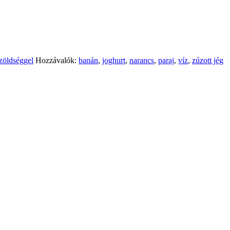
zöldséggel
Hozzávalók:
banán
,
joghurt
,
narancs
,
paraj
,
víz
,
zúzott jég