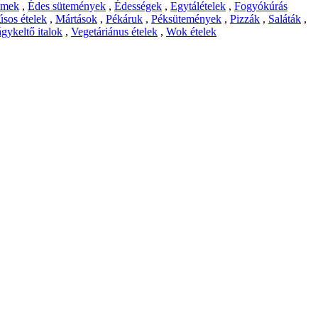
emek
,
Édes sütemények
,
Édességek
,
Egytálételek
,
Fogyókúrás
sos ételek
,
Mártások
,
Pékáruk
,
Péksütemények
,
Pizzák
,
Saláták
,
gykeltő italok
,
Vegetáriánus ételek
,
Wok ételek