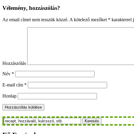
Vélemény, hozzászólás?
Az email címet nem tesszük közzé.
A kötelező mezőket
*
karakterrel j
Hozzászólás
Név
*
E-mail cím
*
Honlap
Keresés