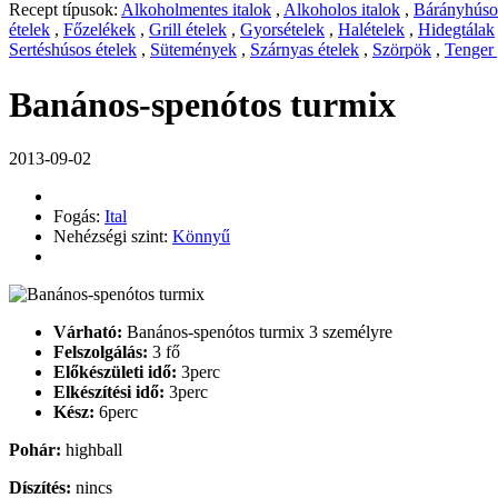
Recept típusok:
Alkoholmentes italok
,
Alkoholos italok
,
Bárányhúsos
ételek
,
Főzelékek
,
Grill ételek
,
Gyorsételek
,
Halételek
,
Hidegtálak
Sertéshúsos ételek
,
Sütemények
,
Szárnyas ételek
,
Szörpök
,
Tenger
Banános-spenótos turmix
2013-09-02
Fogás:
Ital
Nehézségi szint:
Könnyű
Várható:
Banános-spenótos turmix 3 személyre
Felszolgálás:
3 fő
Előkészületi idő:
3perc
Elkészítési idő:
3perc
Kész:
6perc
Pohár:
highball
Díszítés:
nincs