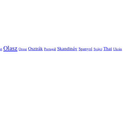
Olasz
Skandináv
Thai
Osztrák
Spanyol
et
Orosz
Portugál
Svájci
Ukrán