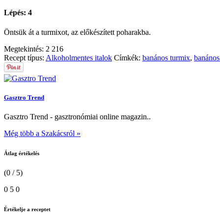
Lépés: 4
Öntsük át a turmixot, az előkészített poharakba.
Megtekintés:
2 216
Recept típus:
Alkoholmentes italok
Címkék:
banános turmix
,
banános
Gasztro Trend
Gasztro Trend - gasztronómiai online magazin..
Még több a Szakácsról »
Átlag értékelés
(0 / 5)
0
5
0
Értékelje a receptet