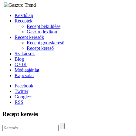
Kezdőlap
Receptek
Recept beküldése
Gasztro lexikon
Recept keresők
Recept gyorskereső
Recept kereső
Szakácsok
Blog
GYIK
Médiaajánlat
Kapcsolat
Facebook
Twitter
Google+
RSS
Recept keresés