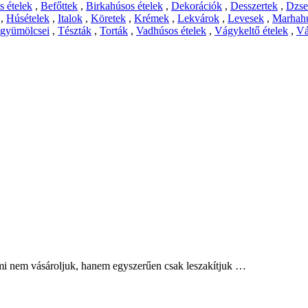
 ételek
,
Befőttek
,
Birkahúsos ételek
,
Dekorációk
,
Desszertek
,
Dzs
,
Húsételek
,
Italok
,
Köretek
,
Krémek
,
Lekvárok
,
Levesek
,
Marhahú
 gyümölcsei
,
Tészták
,
Torták
,
Vadhúsos ételek
,
Vágykeltő ételek
,
Vá
mi nem vásároljuk, hanem egyszerűen csak leszakítjuk …