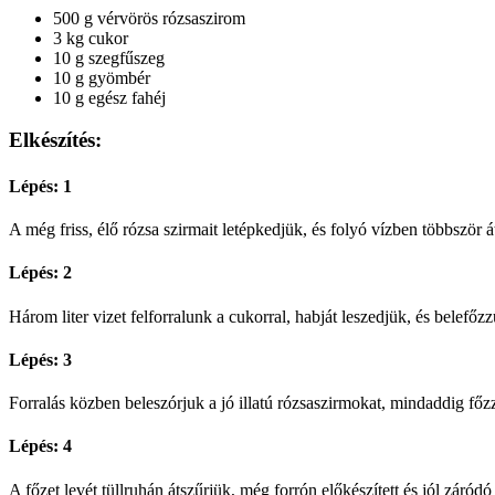
500 g vérvörös rózsaszirom
3 kg cukor
10 g szegfűszeg
10 g gyömbér
10 g egész fahéj
Elkészítés:
Lépés: 1
A még friss, élő rózsa szirmait letépkedjük, és folyó vízben többször 
Lépés: 2
Három liter vizet felforralunk a cukorral, habját leszedjük, és belefőz
Lépés: 3
Forralás közben beleszórjuk a jó illatú rózsaszirmokat, mindaddig főz
Lépés: 4
A főzet levét tüllruhán átszűrjük, még forrón előkészített és jól záró