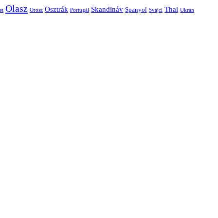
Olasz
Skandináv
Thai
Osztrák
Spanyol
et
Orosz
Portugál
Svájci
Ukrán