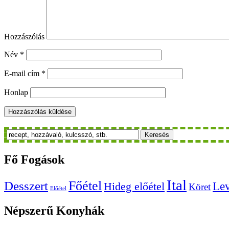
Hozzászólás
Név
*
E-mail cím
*
Honlap
Keresés
Fő
Fogások
Ital
Főétel
Desszert
Le
Hideg előétel
Köret
Előétel
Népszerű
Konyhák