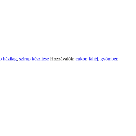
p házilag
,
szirup készítése
Hozzávalók:
cukor
,
fahéj
,
gyömbér
,