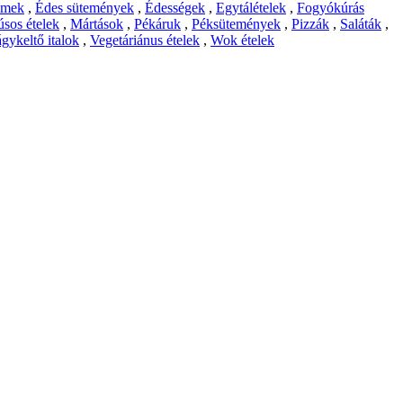
emek
,
Édes sütemények
,
Édességek
,
Egytálételek
,
Fogyókúrás
sos ételek
,
Mártások
,
Pékáruk
,
Péksütemények
,
Pizzák
,
Saláták
,
gykeltő italok
,
Vegetáriánus ételek
,
Wok ételek