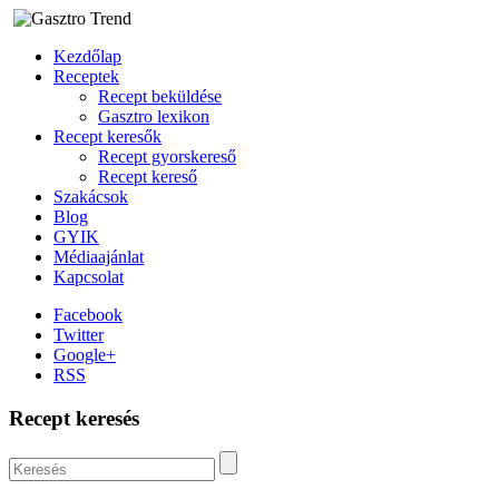
Kezdőlap
Receptek
Recept beküldése
Gasztro lexikon
Recept keresők
Recept gyorskereső
Recept kereső
Szakácsok
Blog
GYIK
Médiaajánlat
Kapcsolat
Facebook
Twitter
Google+
RSS
Recept keresés