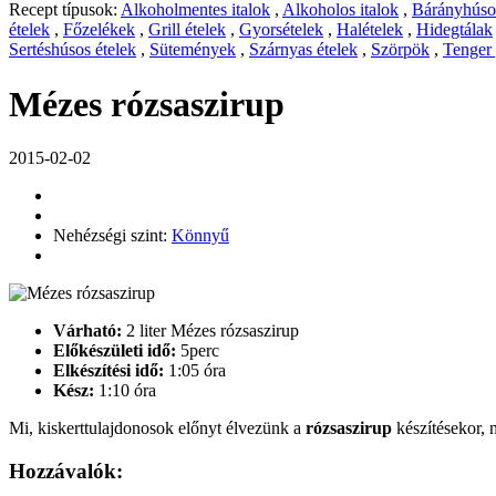
Recept típusok:
Alkoholmentes italok
,
Alkoholos italok
,
Bárányhúsos
ételek
,
Főzelékek
,
Grill ételek
,
Gyorsételek
,
Halételek
,
Hidegtálak
Sertéshúsos ételek
,
Sütemények
,
Szárnyas ételek
,
Szörpök
,
Tenger
Mézes rózsaszirup
2015-02-02
Nehézségi szint:
Könnyű
Várható:
2 liter Mézes rózsaszirup
Előkészületi idő:
5perc
Elkészítési idő:
1:05 óra
Kész:
1:10 óra
Mi, kiskerttulajdonosok előnyt élvezünk a
rózsaszirup
készítésekor, 
Hozzávalók: