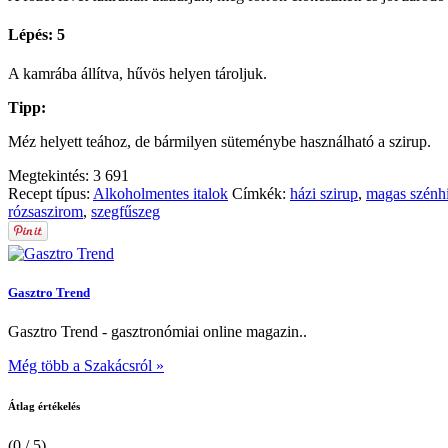
Lépés: 5
A kamrába állítva, hűvös helyen tároljuk.
Tipp:
Méz helyett teához, de bármilyen süteménybe használható a szirup.
Megtekintés:
3 691
Recept típus:
Alkoholmentes italok
Címkék:
házi szirup
,
magas szénhi
rózsaszirom
,
szegfűszeg
Gasztro Trend
Gasztro Trend - gasztronómiai online magazin..
Még több a Szakácsról »
Átlag értékelés
(0 / 5)