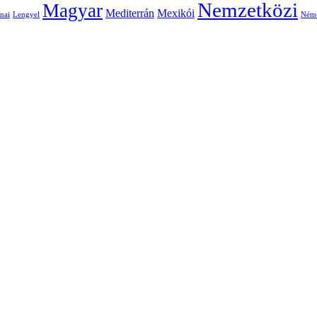
Nemzetközi
Magyar
Mediterrán
Mexikói
nai
Lengyel
Ném