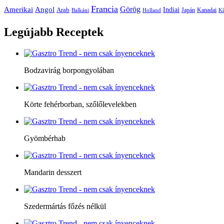
Francia
Amerikai
Görög
Angol
Indiai
Arab
Japán
Kanadai
Balkáni
Holland
Kí
Legújabb
Receptek
Bodzavirág borpongyolában
Körte fehérborban, szőlőlevelekben
Gyömbérhab
Mandarin desszert
Szedermártás főzés nélkül