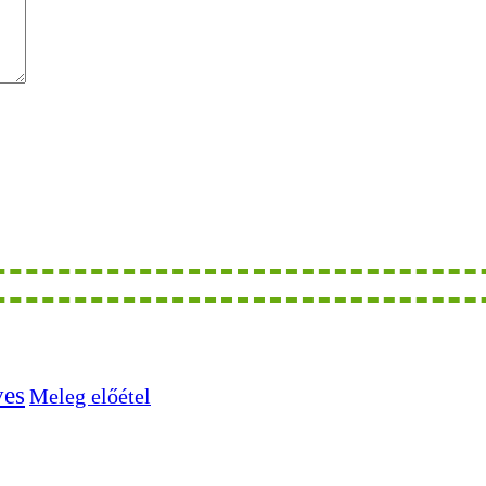
ves
Meleg előétel