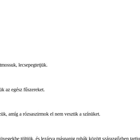
átmossuk, lecsepegtetjük.
zük az egész fűszereket.
zük, amíg a rózsaszirmok el nem vesztik a színüket.
dó üvegekbe töltjük, és lezárva másnapig ruhák között szárazgőzben tartju