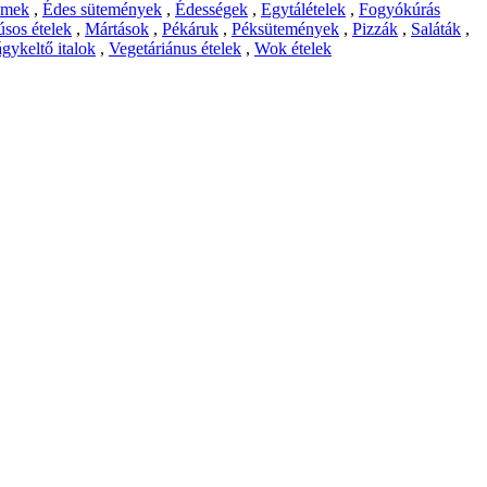
emek
,
Édes sütemények
,
Édességek
,
Egytálételek
,
Fogyókúrás
sos ételek
,
Mártások
,
Pékáruk
,
Péksütemények
,
Pizzák
,
Saláták
,
gykeltő italok
,
Vegetáriánus ételek
,
Wok ételek