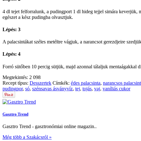
4 dl tejet felforralunk, a pudingport 1 dl hideg tejjel simára keverjük
egészet a kész pudingba olvasztjuk.
Lépés: 3
A palacsintákat széles metéltre vágjuk, a narancsot gerezdjeire szedjük
Lépés: 4
Forró sütőben 10 percig sütjük, majd azonnal tálaljuk mentaágakkal dí
Megtekintés:
2 098
Recept típus:
Desszertek
Címkék:
édes palacsinta
,
narancsos palacsin
pudingpor
,
só
,
szénsavas ásványvíz
,
tej
,
tojás
,
vaj
,
vaníliás cukor
Gasztro Trend
Gasztro Trend - gasztronómiai online magazin..
Még több a Szakácsról »