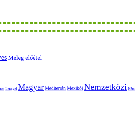
ves
Meleg előétel
Nemzetközi
Magyar
Mediterrán
Mexikói
nai
Lengyel
Ném