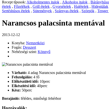
Recept típusok:
Alkoholmentes italok
,
Alkoholos italok
,
Bárányhúsos
ételek
,
Főzelékek
,
Grill ételek
,
Gyorsételek
,
Halételek
,
Hidegtálak
Sertéshúsos ételek
,
Sütemények
,
Szárnyas ételek
,
Szörpök
,
Tenger
Narancsos palacsinta mentával
2013-12-12
Konyha:
Nemzetközi
Fogás:
Desszert
Nehézségi szint:
Könnyű
Várható:
4 adag Narancsos palacsinta mentával
Felszolgálás:
4 fő
Előkészületi idő:
10perc
Elkészítési idő:
40perc
Kész:
50perc
Borajánló:
félédes, minőségi fehérbor
Hozzávalók: