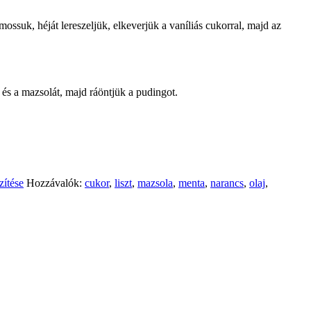
mossuk, héját lereszeljük, elkeverjük a vaníliás cukorral, majd az
t és a mazsolát, majd ráöntjük a pudingot.
zítése
Hozzávalók:
cukor
,
liszt
,
mazsola
,
menta
,
narancs
,
olaj
,