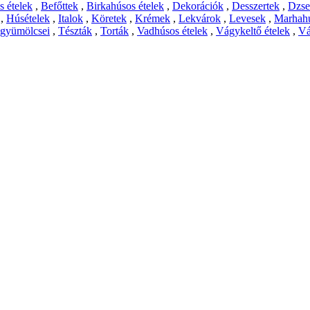
 ételek
,
Befőttek
,
Birkahúsos ételek
,
Dekorációk
,
Desszertek
,
Dzs
,
Húsételek
,
Italok
,
Köretek
,
Krémek
,
Lekvárok
,
Levesek
,
Marhahú
 gyümölcsei
,
Tészták
,
Torták
,
Vadhúsos ételek
,
Vágykeltő ételek
,
Vá