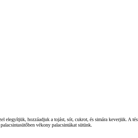
ízzel elegyítjük, hozzáadjuk a tojást, sót, cukrot, és simára keverjük. A t
ó palacsintasütőben vékony palacsintákat sütünk.