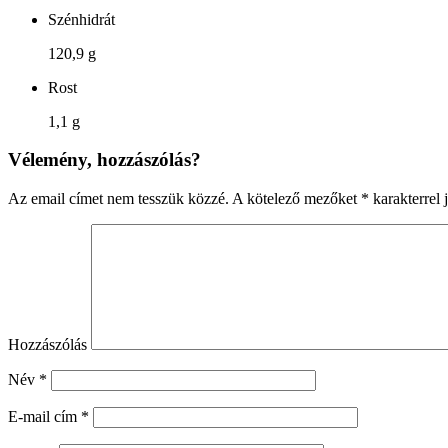
Szénhidrát
120,9 g
Rost
1,1 g
Vélemény, hozzászólás?
Az email címet nem tesszük közzé.
A kötelező mezőket
*
karakterrel j
Hozzászólás
Név
*
E-mail cím
*