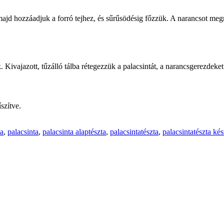
, majd hozzáadjuk a forró tejhez, és sűrűsödésig főzzük. A narancsot meg
. Kivajazott, tűzálló tálba rétegezzük a palacsintát, a narancsgerezdeke
szítve.
ta
,
palacsinta
,
palacsinta alaptészta
,
palacsintatészta
,
palacsintatészta kés