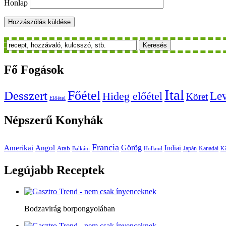
Honlap
Keresés
Fő
Fogások
Ital
Főétel
Desszert
Le
Hideg előétel
Köret
Előétel
Népszerű
Konyhák
Francia
Amerikai
Görög
Angol
Indiai
Arab
Japán
Kanadai
Balkáni
Holland
Kí
Legújabb
Receptek
Bodzavirág borpongyolában