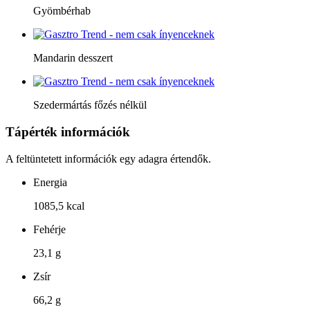
Gyömbérhab
Mandarin desszert
Szedermártás főzés nélkül
Tápérték információk
A feltüntetett információk egy adagra értendők.
Energia
1085,5 kcal
Fehérje
23,1 g
Zsír
66,2 g