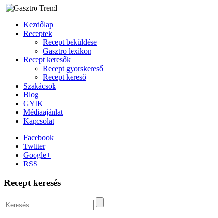
Kezdőlap
Receptek
Recept beküldése
Gasztro lexikon
Recept keresők
Recept gyorskereső
Recept kereső
Szakácsok
Blog
GYIK
Médiaajánlat
Kapcsolat
Facebook
Twitter
Google+
RSS
Recept keresés