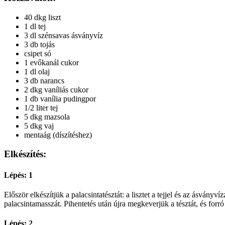
40 dkg liszt
1 dl tej
3 dl szénsavas ásványvíz
3 db tojás
csipet só
1 evőkanál cukor
1 dl olaj
3 db narancs
2 dkg vaníliás cukor
1 db vanília pudingpor
1/2 liter tej
5 dkg mazsola
5 dkg vaj
mentaág (díszítéshez)
Elkészítés:
Lépés: 1
Először elkészítjük a palacsintatésztát: a lisztet a tejjel és az ásványv
palacsintamasszát. Pihentetés után újra megkeverjük a tésztát, és forr
Lépés: 2