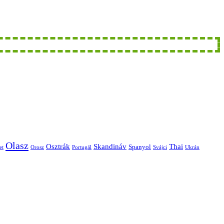
Olasz
Skandináv
Thai
Osztrák
Spanyol
et
Orosz
Portugál
Svájci
Ukrán