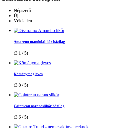
Népszerű
Új
Véleletlen
Amaretto mandulalikőr házilag
(3.1 / 5)
Köménymagleves
(3.8 / 5)
Cointreau narancslikőr házilag
(3.6 / 5)