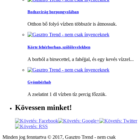
Bodzavirág borpongyolában
Otthon bő folyó vízben többször is átmossuk.
Körte fehérborban, szőlőlevelekben
A borból a birsecettel, a fahéjjal, és egy kevés vízzel...
Gyömbérhab
A zselatint 1 dl vízben tíz percig főzzük.
Kövessen
minket!
Minden jog fenntartva © 2017, Gasztro Trend - nem csak