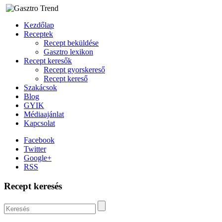
Kezdőlap
Receptek
Recept beküldése
Gasztro lexikon
Recept keresők
Recept gyorskereső
Recept kereső
Szakácsok
Blog
GYIK
Médiaajánlat
Kapcsolat
Facebook
Twitter
Google+
RSS
Recept keresés