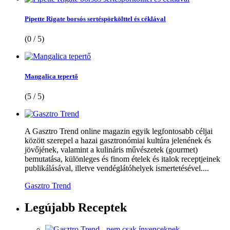
Pipette Rigate borsós sertéspörkölttel és céklával
(0 / 5)
Mangalica tepertő
(5 / 5)
A Gasztro Trend online magazin egyik legfontosabb céljai
között szerepel a hazai gasztronómiai kultúra jelenének és
jövőjének, valamint a kulináris művészetek (gourmet)
bemutatása, különleges és finom ételek és italok receptjeinek
publikálásával, illetve vendéglátóhelyek ismertetésével....
Gasztro Trend
Legújabb
Receptek