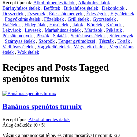
Recept típusok:
Alkoholmentes italok
,
Alkoholos italok
,
Bárányhúsos ételek
,
Befőttek
,
Birkahúsos ételek
,
Dekorációk
,
Desszertek
,
Dzsemek
,
Édes sütemények
,
Édességek
,
Egytálételek
,
Fogyókúrás ételek
,
Főzelékek
,
Grill ételek
,
Gyorsételek
,
Halételek
,
Hidegtálak
,
Húsételek
,
Italok
,
Köretek
,
Krémek
,
Lekvárok
,
Levesek
,
Marhahúsos ételek
,
Mártások
,
Pékáruk
,
Péksütemények
,
Pizzák
,
Saláták
,
Sertéshúsos ételek
,
Sütemények
,
Szárnyas ételek
,
Szörpök
,
Tenger gyümölcsei
,
Tészták
,
Torták
,
Vadhúsos ételek
,
Vágykeltő ételek
,
Vágykeltő italok
,
Vegetáriánus
ételek
,
Wok ételek
Recipes and Posts Tagged
spenótos turmix
Banános-spenótos turmix
Recept típus:
Alkoholmentes italok
Átlag értékelés:
(0 / 5)
Vágjuk a narancsokat félbe, és citrus facsaróval nyomjuk ki a