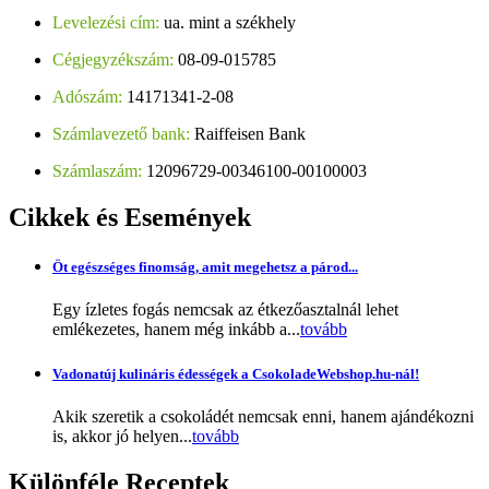
Levelezési cím:
ua. mint a székhely
Cégjegyzékszám:
08-09-015785
Adószám:
14171341-2-08
Számlavezető bank:
Raiffeisen Bank
Számlaszám:
12096729-00346100-00100003
Cikkek
és Események
Öt egészséges finomság, amit megehetsz a párod...
Egy ízletes fogás nemcsak az étkezőasztalnál lehet
emlékezetes, hanem még inkább a...
tovább
Vadonatúj kulináris édességek a CsokoladeWebshop.hu-nál!
Akik szeretik a csokoládét nemcsak enni, hanem ajándékozni
is, akkor jó helyen...
tovább
Különféle
Receptek