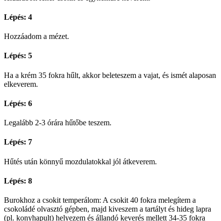
Lépés: 4
Hozzáadom a mézet.
Lépés: 5
Ha a krém 35 fokra hűlt, akkor beleteszem a vajat, és ismét alaposan
elkeverem.
Lépés: 6
Legalább 2-3 órára hűtőbe teszem.
Lépés: 7
Hűtés után könnyű mozdulatokkal jól átkeverem.
Lépés: 8
Burokhoz a csokit temperálom: A csokit 40 fokra melegítem a
csokoládé olvasztó gépben, majd kiveszem a tartályt és hideg lapra
(pl. konyhapult) helyezem és állandó keverés mellett 34-35 fokra