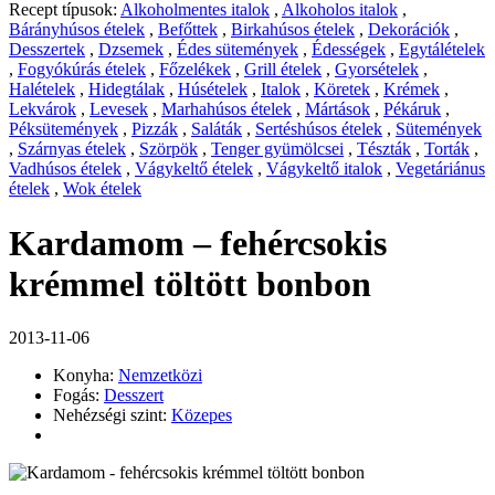
Recept típusok:
Alkoholmentes italok
,
Alkoholos italok
,
Bárányhúsos ételek
,
Befőttek
,
Birkahúsos ételek
,
Dekorációk
,
Desszertek
,
Dzsemek
,
Édes sütemények
,
Édességek
,
Egytálételek
,
Fogyókúrás ételek
,
Főzelékek
,
Grill ételek
,
Gyorsételek
,
Halételek
,
Hidegtálak
,
Húsételek
,
Italok
,
Köretek
,
Krémek
,
Lekvárok
,
Levesek
,
Marhahúsos ételek
,
Mártások
,
Pékáruk
,
Péksütemények
,
Pizzák
,
Saláták
,
Sertéshúsos ételek
,
Sütemények
,
Szárnyas ételek
,
Szörpök
,
Tenger gyümölcsei
,
Tészták
,
Torták
,
Vadhúsos ételek
,
Vágykeltő ételek
,
Vágykeltő italok
,
Vegetáriánus
ételek
,
Wok ételek
Kardamom – fehércsokis
krémmel töltött bonbon
2013-11-06
Konyha:
Nemzetközi
Fogás:
Desszert
Nehézségi szint:
Közepes