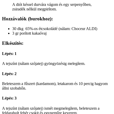
A diót késsel durvára vágom és egy serpenyőben,
zsiradék nélkül megpirítom.
Hozzávalók (burokhoz):
30 dkg 65%-os étcsokoládé (nálam: Choceur ALDI)
3 gr porított kakaóvaj
Elkészítés:
Lépés: 1
A tejszínt (nálam szójatej) gyöngyözésig melegítem.
Lépés: 2
Beleteszem a fűszert (kardamom), letakarom és 10 percig hagyom
állni szobahőn.
Lépés: 3
A tejszínt (nálam szójatej) ismét megmelegítem, beleteszem a
feldarabolt fehér csokit és egyneműre keverem.