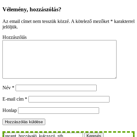
Vélemény, hozzászólás?
Az email címet nem tesszük közzé.
A kötelező mezőket
*
karakterrel
jelöljük.
Hozzászólás
Név
*
E-mail cím
*
Honlap
Keresés