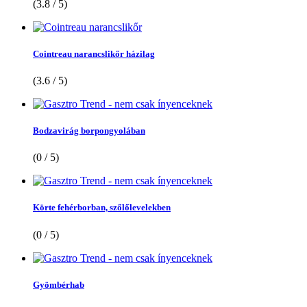
(3.8 / 5)
Cointreau narancslikőr házilag
(3.6 / 5)
Bodzavirág borpongyolában
(0 / 5)
Körte fehérborban, szőlőlevelekben
(0 / 5)
Gyömbérhab