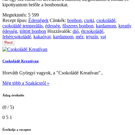
kipottyantom belőle a bonbonokat.
Megtekintés:
5 599
Recept típus:
Édességek
Címkék:
bonbon
,
csoki
,
csokoládé
,
csokoládé temperálás
,
édesség
,
fűszeres bonbon
,
kardamom
,
kreatív
édesség
,
töltött bonbon
Hozzávalók:
dió
,
étcsokoládé
,
fehércsokoládé
,
kakaóvaj
,
kardamom
,
méz
,
tejszín
,
vaj
Csokoládé Kreatívan
Horváth Györgyi vagyok, a "Csokoládé Kreatívan"..
Még több a Szakácsról »
Átlag értékelés
(0 / 5)
0
5
1
Értékelje a receptet