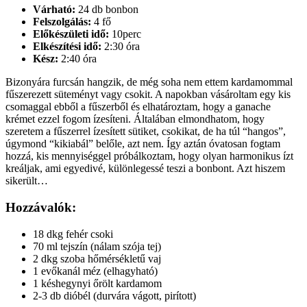
Várható:
24 db bonbon
Felszolgálás:
4 fő
Előkészületi idő:
10perc
Elkészítési idő:
2:30 óra
Kész:
2:40 óra
Bizonyára furcsán hangzik, de még soha nem ettem kardamommal
fűszerezett süteményt vagy csokit. A napokban vásároltam egy kis
csomaggal ebből a fűszerből és elhatároztam, hogy a ganache
krémet ezzel fogom ízesíteni. Általában elmondhatom, hogy
szeretem a fűszerrel ízesített sütiket, csokikat, de ha túl “hangos”,
úgymond “kikiabál” belőle, azt nem. Így aztán óvatosan fogtam
hozzá, kis mennyiséggel próbálkoztam, hogy olyan harmonikus ízt
kreáljak, ami egyedivé, különlegessé teszi a bonbont. Azt hiszem
sikerült…
Hozzávalók:
18 dkg fehér csoki
70 ml tejszín (nálam szója tej)
2 dkg szoba hőmérsékletű vaj
1 evőkanál méz (elhagyható)
1 késhegynyi őrölt kardamom
2-3 db dióbél (durvára vágott, pirított)