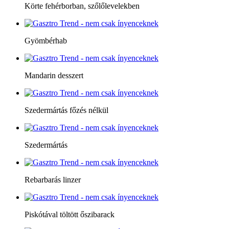
Körte fehérborban, szőlőlevelekben
Gyömbérhab
Mandarin desszert
Szedermártás főzés nélkül
Szedermártás
Rebarbarás linzer
Piskótával töltött őszibarack