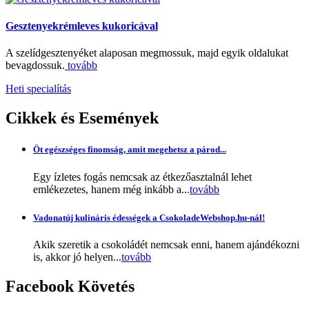
Gesztenyekrémleves kukoricával
A szelídgesztenyéket alaposan megmossuk, majd egyik oldalukat
bevagdossuk.
tovább
Heti specialítás
Cikkek
és Események
Öt egészséges finomság, amit megehetsz a párod...
Egy ízletes fogás nemcsak az étkezőasztalnál lehet
emlékezetes, hanem még inkább a...
tovább
Vadonatúj kulináris édességek a CsokoladeWebshop.hu-nál!
Akik szeretik a csokoládét nemcsak enni, hanem ajándékozni
is, akkor jó helyen...
tovább
Facebook
Követés