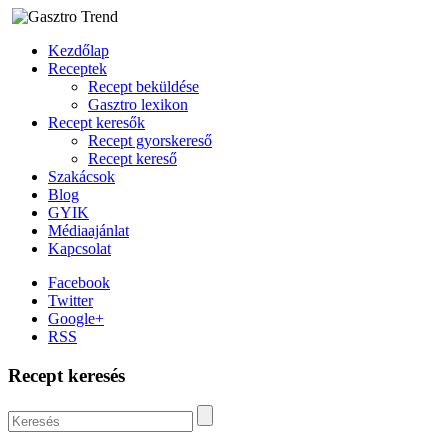
Kezdőlap
Receptek
Recept beküldése
Gasztro lexikon
Recept keresők
Recept gyorskereső
Recept kereső
Szakácsok
Blog
GYIK
Médiaajánlat
Kapcsolat
Facebook
Twitter
Google+
RSS
Recept keresés