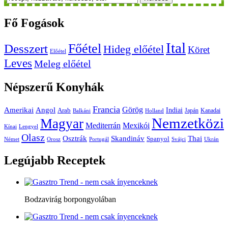
Fő
Fogások
Ital
Főétel
Desszert
Hideg előétel
Köret
Előétel
Leves
Meleg előétel
Népszerű
Konyhák
Francia
Amerikai
Görög
Angol
Indiai
Arab
Japán
Kanadai
Balkáni
Holland
Nemzetközi
Magyar
Mediterrán
Mexikói
Kínai
Lengyel
Olasz
Skandináv
Thai
Osztrák
Spanyol
Német
Orosz
Portugál
Svájci
Ukrán
Legújabb
Receptek
Bodzavirág borpongyolában