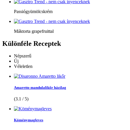
Passiógyümölcskrém
Máktorta grapefruittal
Különféle
Receptek
Népszerű
Új
Véleletlen
Amaretto mandulalikőr házilag
(3.1 / 5)
Köménymagleves