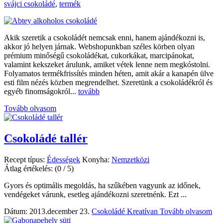
svájci csokoládé
,
termék
Akik szeretik a csokoládét nemcsak enni, hanem ajándékozni is,
akkor jó helyen járnak. Webshopunkban széles körben olyan
prémium minőségű csokoládékat, cukorkákat, marcipánokat,
valamint kekszeket árulunk, amiket vétek lenne nem megkóstolni.
Folyamatos termékfrissítés minden héten, amit akár a kanapén ülve
esti film nézés közben megrendelhet. Szeretünk a csokoládékról és
egyéb finomságokról...
tovább
Tovább olvasom
Csokoládé tallér
Recept típus:
Édességek
Konyha:
Nemzetközi
Átlag értékelés:
(0 / 5)
Gyors és optimális megoldás, ha szűkében vagyunk az időnek,
vendégeket várunk, esetleg ajándékozni szeretnénk. Ezt ...
Dátum: 2013.december 23.
Csokoládé Kreatívan
Tovább olvasom