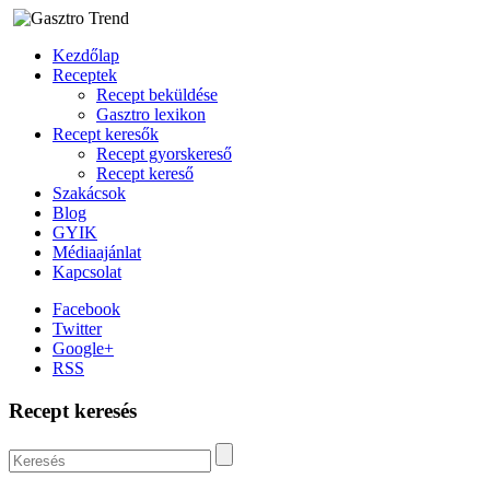
Kezdőlap
Receptek
Recept beküldése
Gasztro lexikon
Recept keresők
Recept gyorskereső
Recept kereső
Szakácsok
Blog
GYIK
Médiaajánlat
Kapcsolat
Facebook
Twitter
Google+
RSS
Recept keresés