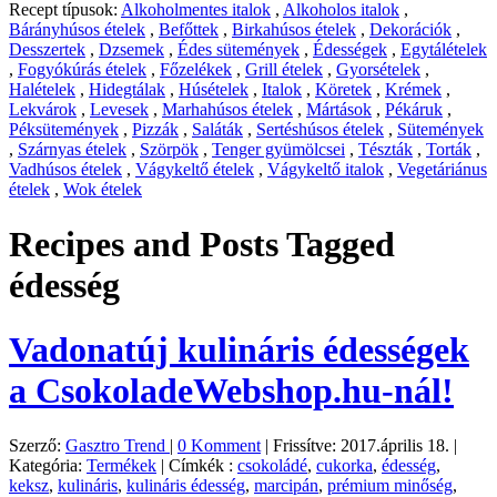
Recept típusok:
Alkoholmentes italok
,
Alkoholos italok
,
Bárányhúsos ételek
,
Befőttek
,
Birkahúsos ételek
,
Dekorációk
,
Desszertek
,
Dzsemek
,
Édes sütemények
,
Édességek
,
Egytálételek
,
Fogyókúrás ételek
,
Főzelékek
,
Grill ételek
,
Gyorsételek
,
Halételek
,
Hidegtálak
,
Húsételek
,
Italok
,
Köretek
,
Krémek
,
Lekvárok
,
Levesek
,
Marhahúsos ételek
,
Mártások
,
Pékáruk
,
Péksütemények
,
Pizzák
,
Saláták
,
Sertéshúsos ételek
,
Sütemények
,
Szárnyas ételek
,
Szörpök
,
Tenger gyümölcsei
,
Tészták
,
Torták
,
Vadhúsos ételek
,
Vágykeltő ételek
,
Vágykeltő italok
,
Vegetáriánus
ételek
,
Wok ételek
Recipes and Posts Tagged
édesség
Vadonatúj kulináris édességek
a CsokoladeWebshop.hu-nál!
Szerző:
Gasztro Trend
|
0 Komment
|
Frissítve: 2017.április 18.
|
Kategória:
Termékek
|
Címkék :
csokoládé
,
cukorka
,
édesség
,
keksz
,
kulináris
,
kulináris édesség
,
marcipán
,
prémium minőség
,