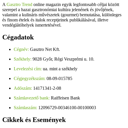
A
Gasztro Trend
online magazin egyik legfontosabb céljai között
szerepel a hazai gasztronómiai kultúra jelenének és jövőjének,
valamint a kulináris művészetek (gourmet) bemutatása, különleges
és finom ételek és italok receptjeinek publikálásával, illetve
vendéglátóhelyek ismertetésével.
Cégadatok
Cégnév:
Gasztro Net Kft.
Székhely:
9028 Győr, Régi Veszprémi u. 10.
Levelezési cím:
ua. mint a székhely
Cégjegyzékszám:
08-09-015785
Adószám:
14171341-2-08
Számlavezető bank:
Raiffeisen Bank
Számlaszám:
12096729-00346100-00100003
Cikkek
és Események