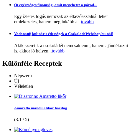
Öt egészséges finomság, amit megehetsz a párod...
Egy ízletes fogás nemcsak az étkezőasztalnál lehet
emlékezetes, hanem még inkább a...
tovább
Vadonatúj kulináris édességek a CsokoladeWebshop.hu-nál!
Akik szeretik a csokoládét nemcsak enni, hanem ajándékozni
is, akkor jó helyen...
tovább
Különféle
Receptek
Népszerű
Új
Véleletlen
Amaretto mandulalikőr házilag
(3.1 / 5)