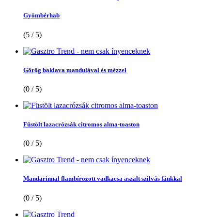
Gyömbérhab
(5 / 5)
Görög baklava mandulával és mézzel
(0 / 5)
Füstölt lazacrózsák citromos alma-toaston
(0 / 5)
Mandarinnal flambírozott vadkacsa aszalt szilvás fánkkal
(0 / 5)