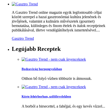
A Gasztro Trend online magazin egyik legfontosabb céljai
között szerepel a hazai gasztronómiai kultúra jelenének és
jövőjének, valamint a kulináris művészetek (gourmet)
bemutatása, különleges és finom ételek és italok receptjeinek
publikálásával, illetve vendéglátóhelyek ismertetésével....
Gasztro Trend
Legújabb
Receptek
Bodzavirág borpongyolában
Otthon bő folyó vízben többször is átmossuk.
Körte fehérborban, szőlőlevelekben
A borból a birsecettel, a fahéjjal, és egy kevés vízzel...