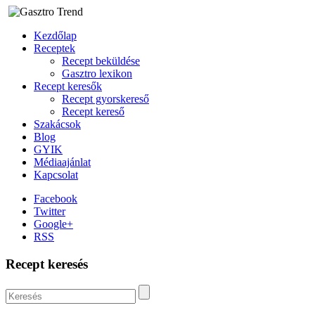
Kezdőlap
Receptek
Recept beküldése
Gasztro lexikon
Recept keresők
Recept gyorskereső
Recept kereső
Szakácsok
Blog
GYIK
Médiaajánlat
Kapcsolat
Facebook
Twitter
Google+
RSS
Recept keresés