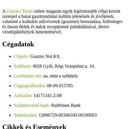
A
Gasztro Trend
online magazin egyik legfontosabb céljai között
szerepel a hazai gasztronómiai kultúra jelenének és jövőjének,
valamint a kulináris művészetek (gourmet) bemutatása, különleges
és finom ételek és italok receptjeinek publikálásával, illetve
vendéglátóhelyek ismertetésével.
Cégadatok
Cégnév:
Gasztro Net Kft.
Székhely:
9028 Győr, Régi Veszprémi u. 10.
Levelezési cím:
ua. mint a székhely
Cégjegyzékszám:
08-09-015785
Adószám:
14171341-2-08
Számlavezető bank:
Raiffeisen Bank
Számlaszám:
12096729-00346100-00100003
Cikkek
és Események