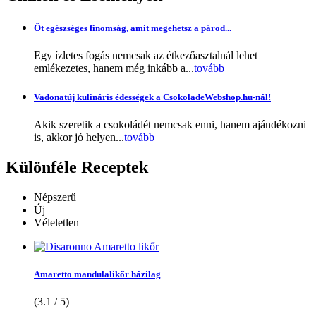
Öt egészséges finomság, amit megehetsz a párod...
Egy ízletes fogás nemcsak az étkezőasztalnál lehet
emlékezetes, hanem még inkább a...
tovább
Vadonatúj kulináris édességek a CsokoladeWebshop.hu-nál!
Akik szeretik a csokoládét nemcsak enni, hanem ajándékozni
is, akkor jó helyen...
tovább
Különféle
Receptek
Népszerű
Új
Véleletlen
Amaretto mandulalikőr házilag
(3.1 / 5)