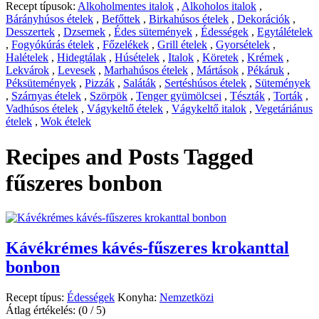
Recept típusok:
Alkoholmentes italok
,
Alkoholos italok
,
Bárányhúsos ételek
,
Befőttek
,
Birkahúsos ételek
,
Dekorációk
,
Desszertek
,
Dzsemek
,
Édes sütemények
,
Édességek
,
Egytálételek
,
Fogyókúrás ételek
,
Főzelékek
,
Grill ételek
,
Gyorsételek
,
Halételek
,
Hidegtálak
,
Húsételek
,
Italok
,
Köretek
,
Krémek
,
Lekvárok
,
Levesek
,
Marhahúsos ételek
,
Mártások
,
Pékáruk
,
Péksütemények
,
Pizzák
,
Saláták
,
Sertéshúsos ételek
,
Sütemények
,
Szárnyas ételek
,
Szörpök
,
Tenger gyümölcsei
,
Tészták
,
Torták
,
Vadhúsos ételek
,
Vágykeltő ételek
,
Vágykeltő italok
,
Vegetáriánus
ételek
,
Wok ételek
Recipes and Posts Tagged
fűszeres bonbon
Kávékrémes kávés-fűszeres krokanttal
bonbon
Recept típus:
Édességek
Konyha:
Nemzetközi
Átlag értékelés:
(0 / 5)