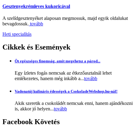
Gesztenyekrémleves kukoricával
A szelídgesztenyéket alaposan megmossuk, majd egyik oldalukat
bevagdossuk.
tovább
Heti specialítás
Cikkek
és Események
Öt egészséges finomság, amit megehetsz a párod...
Egy ízletes fogás nemcsak az étkezőasztalnál lehet
emlékezetes, hanem még inkább a...
tovább
Vadonatúj kulináris édességek a CsokoladeWebshop.hu-nál!
Akik szeretik a csokoládét nemcsak enni, hanem ajándékozni
is, akkor jó helyen...
tovább
Facebook
Követés