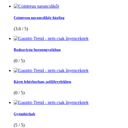
Cointreau narancslikőr házilag
(3.6 / 5)
Bodzavirág borpongyolában
(0 / 5)
Körte fehérborban, szőlőlevelekben
(0 / 5)
Gyömbérhab
(5 / 5)