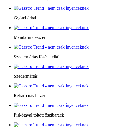
Gyömbérhab
Mandarin desszert
Szedermártás főzés nélkül
Szedermártás
Rebarbarás linzer
Piskótával töltött őszibarack