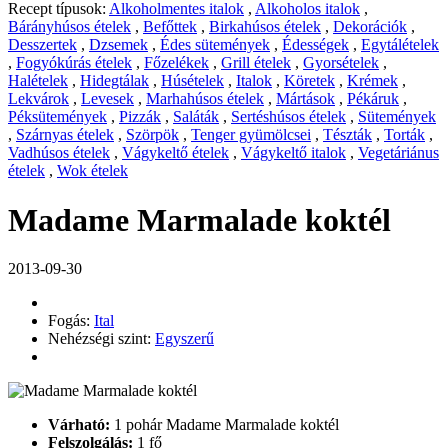
Recept típusok:
Alkoholmentes italok
,
Alkoholos italok
,
Bárányhúsos ételek
,
Befőttek
,
Birkahúsos ételek
,
Dekorációk
,
Desszertek
,
Dzsemek
,
Édes sütemények
,
Édességek
,
Egytálételek
,
Fogyókúrás ételek
,
Főzelékek
,
Grill ételek
,
Gyorsételek
,
Halételek
,
Hidegtálak
,
Húsételek
,
Italok
,
Köretek
,
Krémek
,
Lekvárok
,
Levesek
,
Marhahúsos ételek
,
Mártások
,
Pékáruk
,
Péksütemények
,
Pizzák
,
Saláták
,
Sertéshúsos ételek
,
Sütemények
,
Szárnyas ételek
,
Szörpök
,
Tenger gyümölcsei
,
Tészták
,
Torták
,
Vadhúsos ételek
,
Vágykeltő ételek
,
Vágykeltő italok
,
Vegetáriánus
ételek
,
Wok ételek
Madame Marmalade koktél
2013-09-30
Fogás:
Ital
Nehézségi szint:
Egyszerű
Várható:
1 pohár Madame Marmalade koktél
Felszolgálás:
1 fő