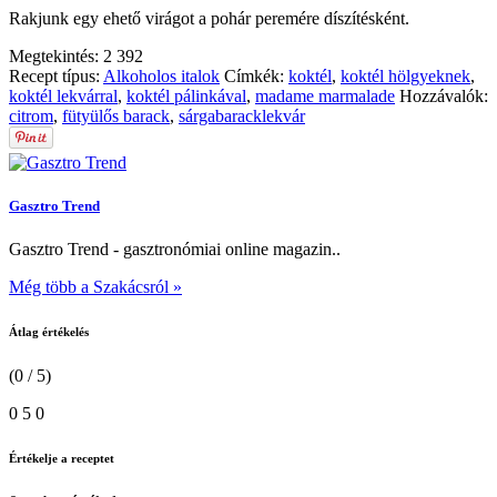
Rakjunk egy ehető virágot a pohár peremére díszítésként.
Megtekintés:
2 392
Recept típus:
Alkoholos italok
Címkék:
koktél
,
koktél hölgyeknek
,
koktél lekvárral
,
koktél pálinkával
,
madame marmalade
Hozzávalók:
citrom
,
fütyülős barack
,
sárgabaracklekvár
Gasztro Trend
Gasztro Trend - gasztronómiai online magazin..
Még több a Szakácsról »
Átlag értékelés
(0 / 5)
0
5
0
Értékelje a receptet