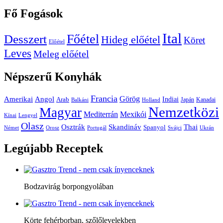
Fő
Fogások
Ital
Főétel
Desszert
Hideg előétel
Köret
Előétel
Leves
Meleg előétel
Népszerű
Konyhák
Francia
Amerikai
Görög
Angol
Indiai
Arab
Japán
Kanadai
Balkáni
Holland
Nemzetközi
Magyar
Mediterrán
Mexikói
Kínai
Lengyel
Olasz
Skandináv
Thai
Osztrák
Spanyol
Német
Orosz
Portugál
Svájci
Ukrán
Legújabb
Receptek
Bodzavirág borpongyolában
Körte fehérborban, szőlőlevelekben