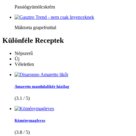
Passiógyümölcskrém
Máktorta grapefruittal
Különféle
Receptek
Népszerű
Új
Véleletlen
Amaretto mandulalikőr házilag
(3.1 / 5)
Köménymagleves
(3.8 / 5)