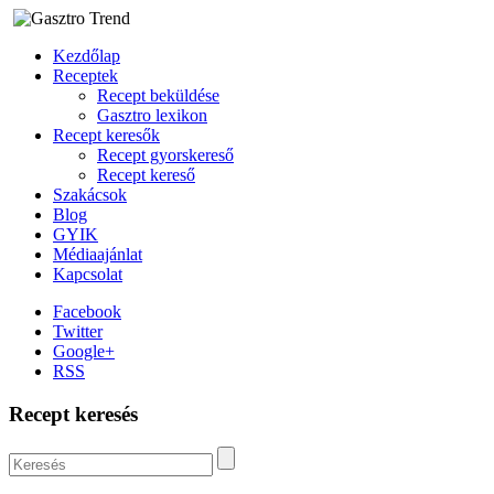
Kezdőlap
Receptek
Recept beküldése
Gasztro lexikon
Recept keresők
Recept gyorskereső
Recept kereső
Szakácsok
Blog
GYIK
Médiaajánlat
Kapcsolat
Facebook
Twitter
Google+
RSS
Recept keresés