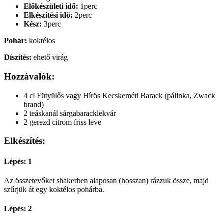
Előkészületi idő:
1perc
Elkészítési idő:
2perc
Kész:
3perc
Pohár:
koktélos
Díszítés:
ehető virág
Hozzávalók:
4 cl Fütyülős vagy Hírös Kecskeméti Barack (pálinka, Zwack
brand)
2 teáskanál sárgabaracklekvár
2 gerezd citrom friss leve
Elkészítés:
Lépés: 1
Az összetevőket shakerben alaposan (hosszan) rázzuk össze, majd
szűrjük át egy koktélos pohárba.
Lépés: 2