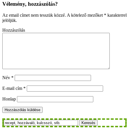
Vélemény, hozzászólás?
Az email címet nem tesszük közzé.
A kötelező mezőket
*
karakterrel
jelöljük.
Hozzászólás
Név
*
E-mail cím
*
Honlap
Keresés