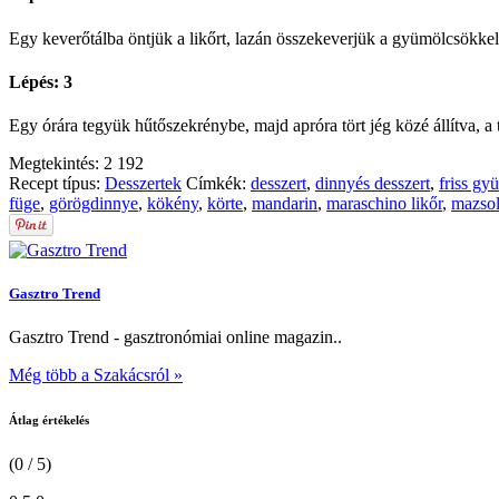
Egy keverőtálba öntjük a likőrt, lazán összekeverjük a gyümölcsökkel
Lépés: 3
Egy órára tegyük hűtőszekrénybe, majd apróra tört jég közé állítva, a 
Megtekintés:
2 192
Recept típus:
Desszertek
Címkék:
desszert
,
dinnyés desszert
,
friss gy
füge
,
görögdinnye
,
kökény
,
körte
,
mandarin
,
maraschino likőr
,
mazso
Gasztro Trend
Gasztro Trend - gasztronómiai online magazin..
Még több a Szakácsról »
Átlag értékelés
(0 / 5)