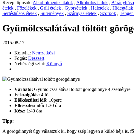
Recept típusok:
Alkoholmentes italok
,
Alkoholos italok
,
Bárányhúsos
ételek
,
Főzelékek
,
Grill ételek
,
Gyorsételek
,
Halételek
,
Hidegtálak
Sertéshúsos ételek
,
Sütemények
,
Szárnyas ételek
,
Szörpök
,
Tenger
Gyümölcssalátával töltött görö
2015-08-17
Konyha:
Nemzetközi
Fogás:
Desszert
Nehézségi szint:
Könnyű
Várható:
Gyümölcssalátával töltött görögdinnye 4 személyre
Felszolgálás:
4 fő
Előkészületi idő:
10perc
Elkészítési idő:
1:30 óra
Kész:
1:40 óra
Tipp:
A görögdinnyét úgy válasszuk ki, hogy szép legyen a külső héja is, f