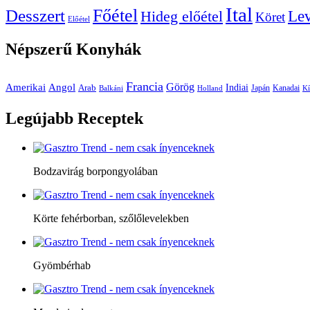
Ital
Főétel
Desszert
Le
Hideg előétel
Köret
Előétel
Népszerű
Konyhák
Francia
Amerikai
Görög
Angol
Indiai
Arab
Japán
Kanadai
Balkáni
Holland
Kí
Legújabb
Receptek
Bodzavirág borpongyolában
Körte fehérborban, szőlőlevelekben
Gyömbérhab