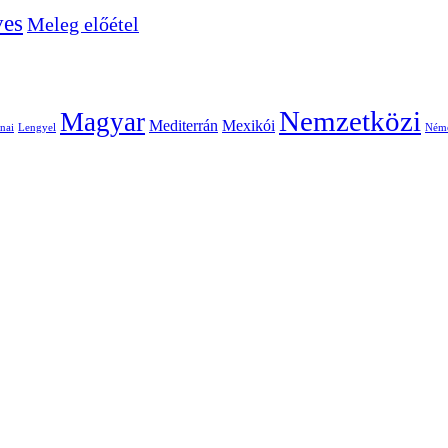
ves
Meleg előétel
Nemzetközi
Magyar
Mediterrán
Mexikói
nai
Lengyel
Ném