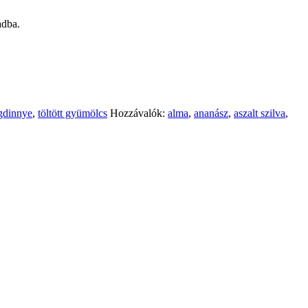
adba.
ögdinnye
,
töltött gyümölcs
Hozzávalók:
alma
,
ananász
,
aszalt szilva
,