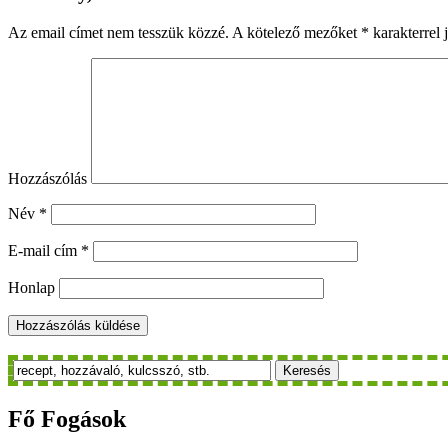
Az email címet nem tesszük közzé.
A kötelező mezőket
*
karakterrel j
Hozzászólás
Név
*
E-mail cím
*
Honlap
Keresés
Fő
Fogások