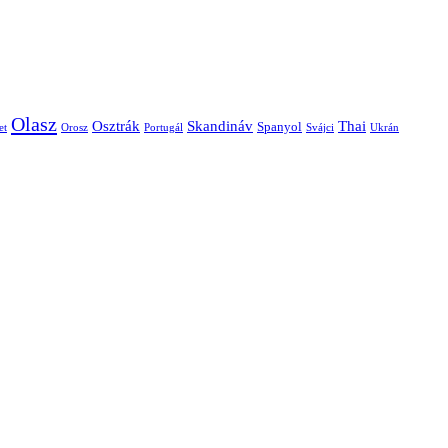
Olasz
Skandináv
Thai
Osztrák
Spanyol
et
Orosz
Portugál
Svájci
Ukrán