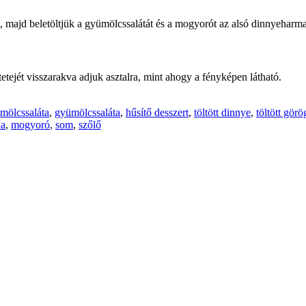
, majd beletöltjük a gyümölcssalátát és a mogyorót az alsó dinnyeharm
tetejét visszarakva adjuk asztalra, mint ahogy a fényképen látható.
ümölcssaláta
,
gyümölcssaláta
,
hűsítő desszert
,
töltött dinnye
,
töltött gör
la
,
mogyoró
,
som
,
szőlő