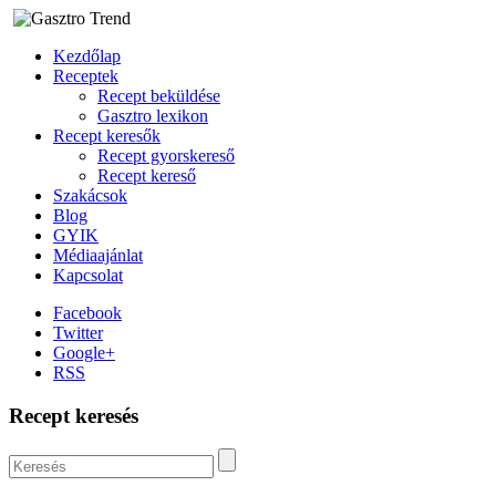
Kezdőlap
Receptek
Recept beküldése
Gasztro lexikon
Recept keresők
Recept gyorskereső
Recept kereső
Szakácsok
Blog
GYIK
Médiaajánlat
Kapcsolat
Facebook
Twitter
Google+
RSS
Recept keresés