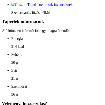
Szedermártás főzés nélkül
Tápérték információk
A feltüntetett információk egy adagra értendők.
Energia
514 kcal
Fehérje
50 g
Zsír
21 g
Szénhidrát
56 g
Vélemény, hozzászólás?