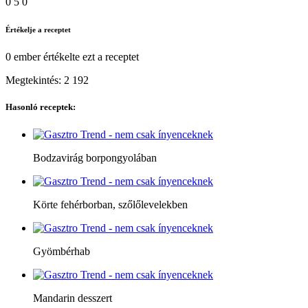
0
5
0
Értékelje a receptet
0 ember
értékelte ezt a receptet
Megtekintés:
2 192
Hasonló receptek:
Bodzavirág borpongyolában
Körte fehérborban, szőlőlevelekben
Gyömbérhab
Mandarin desszert