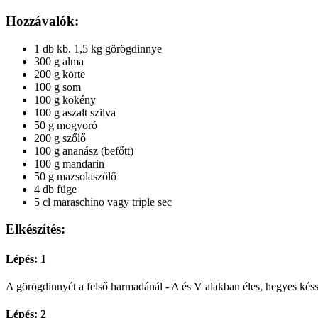
Hozzávalók:
1 db kb. 1,5 kg görögdinnye
300 g alma
200 g körte
100 g som
100 g kökény
100 g aszalt szilva
50 g mogyoró
200 g szőlő
100 g ananász (befőtt)
100 g mandarin
50 g mazsolaszőlő
4 db füge
5 cl maraschino vagy triple sec
Elkészítés:
Lépés: 1
A görögdinnyét a felső harmadánál - A és V alakban éles, hegyes késs
Lépés: 2