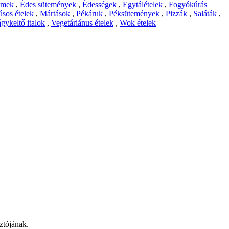
emek
,
Édes sütemények
,
Édességek
,
Egytálételek
,
Fogyókúrás
sos ételek
,
Mártások
,
Pékáruk
,
Péksütemények
,
Pizzák
,
Saláták
,
gykeltő italok
,
Vegetáriánus ételek
,
Wok ételek
ztójának.