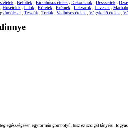
 ételek
,
Befőttek
,
Birkahúsos ételek
,
Dekorációk
,
Desszertek
,
Dzs
,
Húsételek
,
Italok
,
Köretek
,
Krémek
,
Lekvárok
,
Levesek
,
Marhahú
 gyümölcsei
,
Tészták
,
Torták
,
Vadhúsos ételek
,
Vágykeltő ételek
,
Vá
gdinnye
őleg egészségesen egyformán gömbölyű, hisz ez szolgál tányérul fogyas