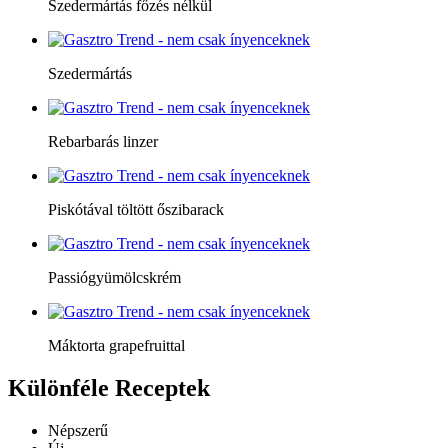
Szedermártás főzés nélkül
Szedermártás
Rebarbarás linzer
Piskótával töltött őszibarack
Passiógyümölcskrém
Máktorta grapefruittal
Különféle
Receptek
Népszerű