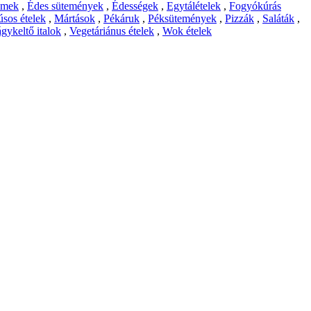
emek
,
Édes sütemények
,
Édességek
,
Egytálételek
,
Fogyókúrás
sos ételek
,
Mártások
,
Pékáruk
,
Péksütemények
,
Pizzák
,
Saláták
,
gykeltő italok
,
Vegetáriánus ételek
,
Wok ételek