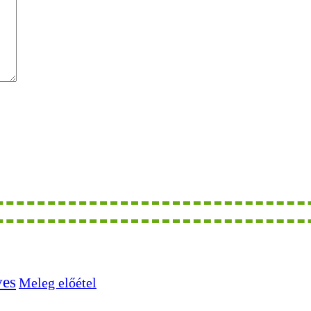
ves
Meleg előétel