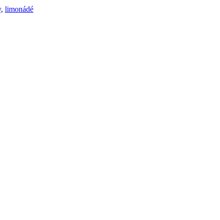
y
,
limonádé