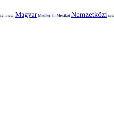
Nemzetközi
Magyar
Mediterrán
Mexikói
nai
Lengyel
Ném