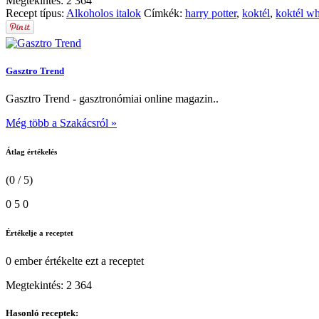
Megtekintés:
2 364
Recept típus:
Alkoholos italok
Címkék:
harry potter
,
koktél
,
koktél wh
Gasztro Trend
Gasztro Trend - gasztronómiai online magazin..
Még több a Szakácsról »
Átlag értékelés
(0 / 5)
0
5
0
Értékelje a receptet
0 ember
értékelte ezt a receptet
Megtekintés:
2 364
Hasonló receptek: