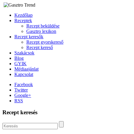
Kezdőlap
Receptek
Recept beküldése
Gasztro lexikon
Recept keresők
Recept gyorskereső
Recept kereső
Szakácsok
Blog
GYIK
Médiaajánlat
Kapcsolat
Facebook
Twitter
Google+
RSS
Recept keresés