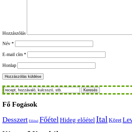
Hozzászólás
Név
*
E-mail cím
*
Honlap
Keresés
Fő
Fogások
Ital
Főétel
Desszert
Le
Hideg előétel
Köret
Előétel