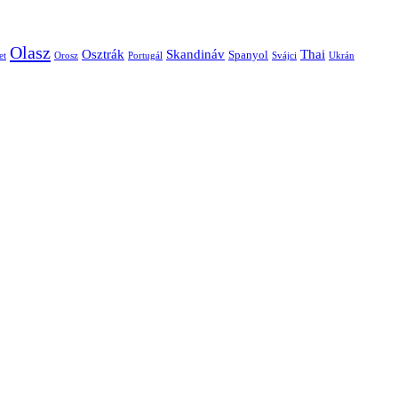
Olasz
Skandináv
Thai
Osztrák
Spanyol
et
Orosz
Portugál
Svájci
Ukrán