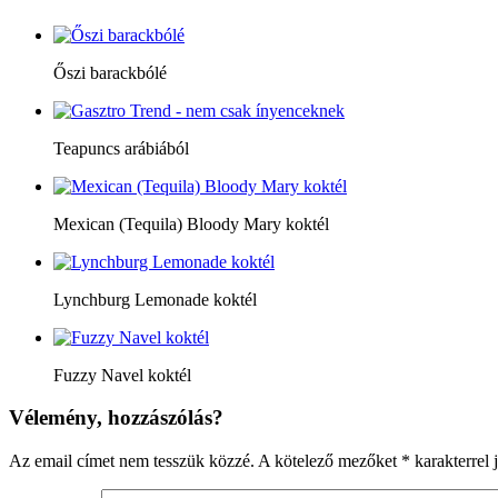
Őszi barackbólé
Teapuncs arábiából
Mexican (Tequila) Bloody Mary koktél
Lynchburg Lemonade koktél
Fuzzy Navel koktél
Vélemény, hozzászólás?
Az email címet nem tesszük közzé.
A kötelező mezőket
*
karakterrel j