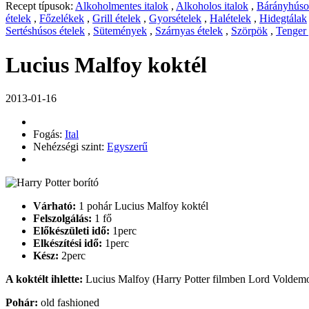
Recept típusok:
Alkoholmentes italok
,
Alkoholos italok
,
Bárányhúsos
ételek
,
Főzelékek
,
Grill ételek
,
Gyorsételek
,
Halételek
,
Hidegtálak
Sertéshúsos ételek
,
Sütemények
,
Szárnyas ételek
,
Szörpök
,
Tenger
Lucius Malfoy koktél
2013-01-16
Fogás:
Ital
Nehézségi szint:
Egyszerű
Várható:
1 pohár Lucius Malfoy koktél
Felszolgálás:
1 fő
Előkészületi idő:
1perc
Elkészítési idő:
1perc
Kész:
2perc
A koktélt ihlette:
Lucius Malfoy (Harry Potter filmben Lord Voldemo
Pohár:
old fashioned