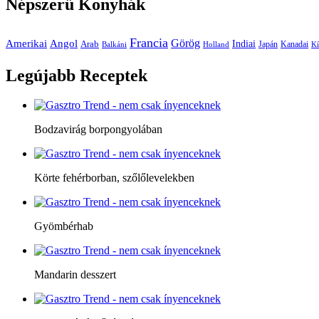
Népszerű
Konyhák
Francia
Amerikai
Görög
Angol
Indiai
Arab
Japán
Kanadai
Balkáni
Holland
Kí
Legújabb
Receptek
Bodzavirág borpongyolában
Körte fehérborban, szőlőlevelekben
Gyömbérhab
Mandarin desszert