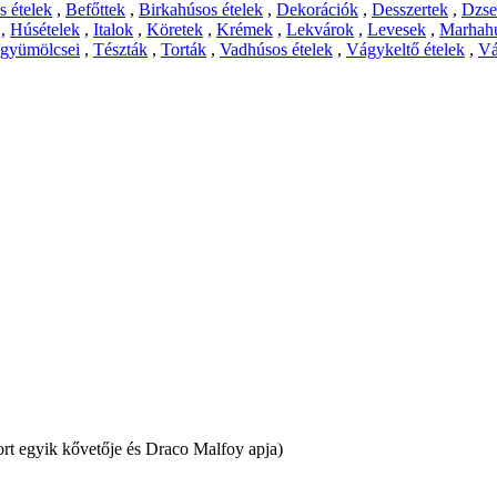
 ételek
,
Befőttek
,
Birkahúsos ételek
,
Dekorációk
,
Desszertek
,
Dzs
,
Húsételek
,
Italok
,
Köretek
,
Krémek
,
Lekvárok
,
Levesek
,
Marhahú
 gyümölcsei
,
Tészták
,
Torták
,
Vadhúsos ételek
,
Vágykeltő ételek
,
Vá
rt egyik kővetője és Draco Malfoy apja)