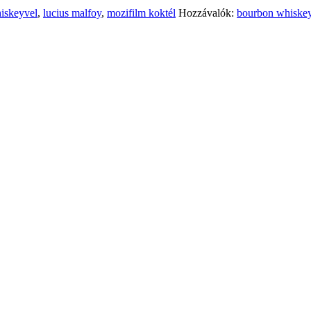
iskeyvel
,
lucius malfoy
,
mozifilm koktél
Hozzávalók:
bourbon whiske