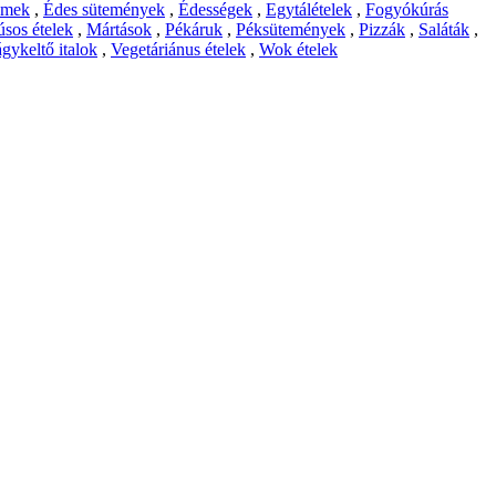
emek
,
Édes sütemények
,
Édességek
,
Egytálételek
,
Fogyókúrás
sos ételek
,
Mártások
,
Pékáruk
,
Péksütemények
,
Pizzák
,
Saláták
,
gykeltő italok
,
Vegetáriánus ételek
,
Wok ételek