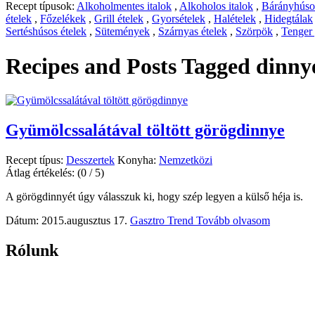
Recept típusok:
Alkoholmentes italok
,
Alkoholos italok
,
Bárányhúsos
ételek
,
Főzelékek
,
Grill ételek
,
Gyorsételek
,
Halételek
,
Hidegtálak
Sertéshúsos ételek
,
Sütemények
,
Szárnyas ételek
,
Szörpök
,
Tenger
Recipes and Posts Tagged
dinnyé
Gyümölcssalátával töltött görögdinnye
Recept típus:
Desszertek
Konyha:
Nemzetközi
Átlag értékelés:
(0 / 5)
A görögdinnyét úgy válasszuk ki, hogy szép legyen a külső héja is.
Dátum: 2015.augusztus 17.
Gasztro Trend
Tovább olvasom
Rólunk