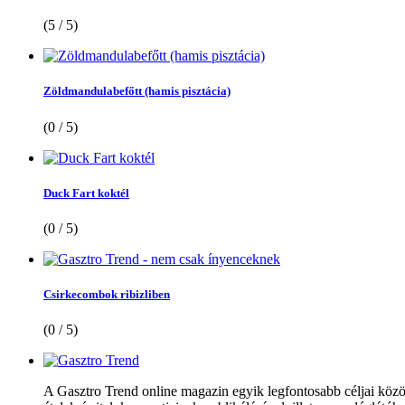
(5 / 5)
Zöldmandulabefőtt (hamis pisztácia)
(0 / 5)
Duck Fart koktél
(0 / 5)
Csirkecombok ribizliben
(0 / 5)
A Gasztro Trend online magazin egyik legfontosabb céljai közöt