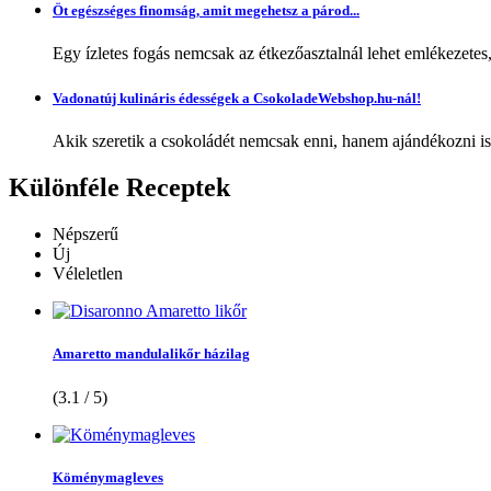
Öt egészséges finomság, amit megehetsz a párod...
Egy ízletes fogás nemcsak az étkezőasztalnál lehet emlékezetes
Vadonatúj kulináris édességek a CsokoladeWebshop.hu-nál!
Akik szeretik a csokoládét nemcsak enni, hanem ajándékozni is,
Különféle
Receptek
Népszerű
Új
Véleletlen
Amaretto mandulalikőr házilag
(3.1 / 5)
Köménymagleves