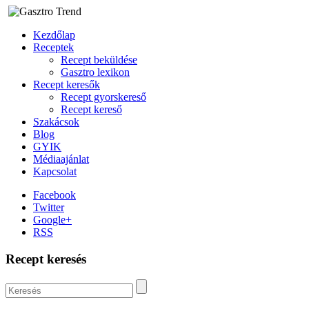
Kezdőlap
Receptek
Recept beküldése
Gasztro lexikon
Recept keresők
Recept gyorskereső
Recept kereső
Szakácsok
Blog
GYIK
Médiaajánlat
Kapcsolat
Facebook
Twitter
Google+
RSS
Recept keresés