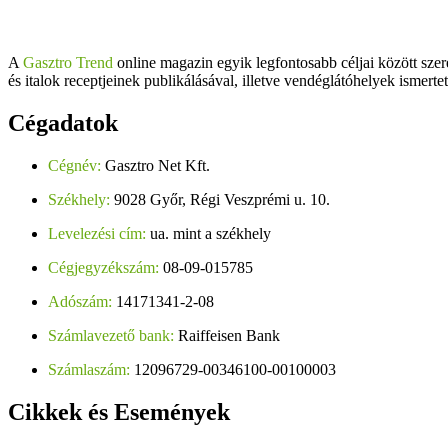
A
Gasztro Trend
online magazin egyik legfontosabb céljai között szer
és italok receptjeinek publikálásával, illetve vendéglátóhelyek ismerte
Cégadatok
Cégnév:
Gasztro Net Kft.
Székhely:
9028 Győr, Régi Veszprémi u. 10.
Levelezési cím:
ua. mint a székhely
Cégjegyzékszám:
08-09-015785
Adószám:
14171341-2-08
Számlavezető bank:
Raiffeisen Bank
Számlaszám:
12096729-00346100-00100003
Cikkek
és Események