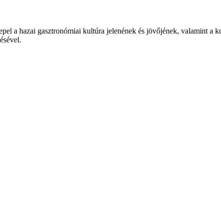
epel a hazai gasztronómiai kultúra jelenének és jövőjének, valamint a 
tésével.