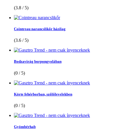
(3.8 / 5)
Cointreau narancslikőr házilag
(3.6 / 5)
Bodzavirág borpongyolában
(0 / 5)
Körte fehérborban, szőlőlevelekben
(0 / 5)
Gyömbérhab