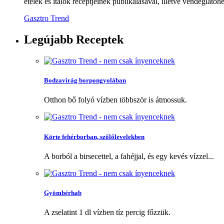
ételek és italok receptjeinek publikálásával, illetve vendéglátóhe
Gasztro Trend
Legújabb
Receptek
Bodzavirág borpongyolában
Otthon bő folyó vízben többször is átmossuk.
Körte fehérborban, szőlőlevelekben
A borból a birsecettel, a fahéjjal, és egy kevés vízzel...
Gyömbérhab
A zselatint 1 dl vízben tíz percig főzzük.