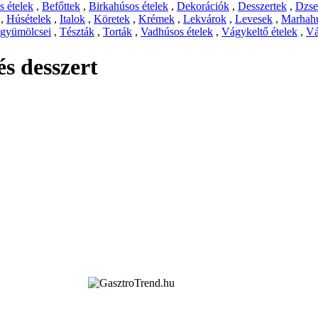
 ételek
,
Befőttek
,
Birkahúsos ételek
,
Dekorációk
,
Desszertek
,
Dzs
,
Húsételek
,
Italok
,
Köretek
,
Krémek
,
Lekvárok
,
Levesek
,
Marhahú
 gyümölcsei
,
Tészták
,
Torták
,
Vadhúsos ételek
,
Vágykeltő ételek
,
Vá
s desszert