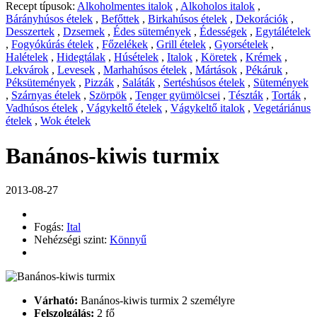
Recept típusok:
Alkoholmentes italok
,
Alkoholos italok
,
Bárányhúsos ételek
,
Befőttek
,
Birkahúsos ételek
,
Dekorációk
,
Desszertek
,
Dzsemek
,
Édes sütemények
,
Édességek
,
Egytálételek
,
Fogyókúrás ételek
,
Főzelékek
,
Grill ételek
,
Gyorsételek
,
Halételek
,
Hidegtálak
,
Húsételek
,
Italok
,
Köretek
,
Krémek
,
Lekvárok
,
Levesek
,
Marhahúsos ételek
,
Mártások
,
Pékáruk
,
Péksütemények
,
Pizzák
,
Saláták
,
Sertéshúsos ételek
,
Sütemények
,
Szárnyas ételek
,
Szörpök
,
Tenger gyümölcsei
,
Tészták
,
Torták
,
Vadhúsos ételek
,
Vágykeltő ételek
,
Vágykeltő italok
,
Vegetáriánus
ételek
,
Wok ételek
Banános-kiwis turmix
2013-08-27
Fogás:
Ital
Nehézségi szint:
Könnyű
Várható:
Banános-kiwis turmix 2 személyre
Felszolgálás:
2 fő