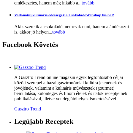
emlékezetes, hanem még inkább a...
tovább
Vadonatúj kulináris édességek a CsokoladeWebshop.hu-nál!
Akik szeretik a csokoládét nemcsak enni, hanem ajándékozni
is, akkor jó helyen...
tovább
Facebook
Követés
A Gasztro Trend online magazin egyik legfontosabb céljai
között szerepel a hazai gasztronómiai kultúra jelenének és
jövőjének, valamint a kulináris művészetek (gourmet)
bemutatása, különleges és finom ételek és italok receptjeinek
publikálásával, illetve vendéglátóhelyek ismertetésével....
Gasztro Trend
Legújabb
Receptek