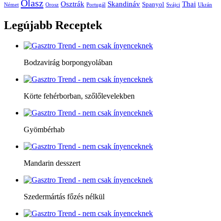
Olasz
Skandináv
Thai
Osztrák
Spanyol
Német
Orosz
Portugál
Svájci
Ukrán
Legújabb
Receptek
Bodzavirág borpongyolában
Körte fehérborban, szőlőlevelekben
Gyömbérhab
Mandarin desszert
Szedermártás főzés nélkül