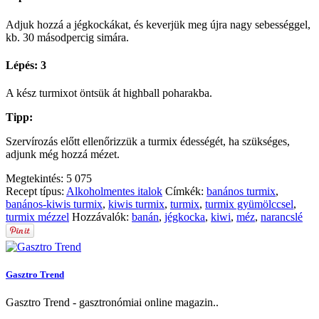
Adjuk hozzá a jégkockákat, és keverjük meg újra nagy sebességgel,
kb. 30 másodpercig simára.
Lépés: 3
A kész turmixot öntsük át highball poharakba.
Tipp:
Szervírozás előtt ellenőrizzük a turmix édességét, ha szükséges,
adjunk még hozzá mézet.
Megtekintés:
5 075
Recept típus:
Alkoholmentes italok
Címkék:
banános turmix
,
banános-kiwis turmix
,
kiwis turmix
,
turmix
,
turmix gyümölccsel
,
turmix mézzel
Hozzávalók:
banán
,
jégkocka
,
kiwi
,
méz
,
narancslé
Gasztro Trend
Gasztro Trend - gasztronómiai online magazin..