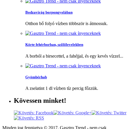
Bodzavirág borpongyolában
Otthon bő folyó vízben többször is átmossuk.
Körte fehérborban, szőlőlevelekben
A borból a birsecettel, a fahéjjal, és egy kevés vízzel...
Gyömbérhab
A zselatint 1 dl vízben tíz percig főzzük.
Kövessen
minket!
Minden jog fenntartva © 2017, Gasztro Trend - nem csak