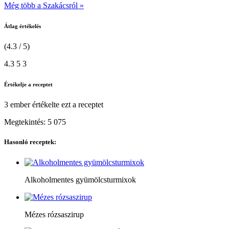
Még több a Szakácsról »
Átlag értékelés
(4.3 / 5)
4.3
5
3
Értékelje a receptet
3 ember
értékelte ezt a receptet
Megtekintés:
5 075
Hasonló receptek:
Alkoholmentes gyümölcsturmixok
Mézes rózsaszirup