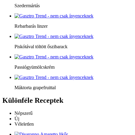
Szedermártás
Rebarbarás linzer
Piskótával töltött őszibarack
Passiógyümölcskrém
Máktorta grapefruittal
Különféle
Receptek
Népszerű
Új
Véleletlen