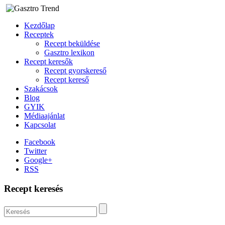
Kezdőlap
Receptek
Recept beküldése
Gasztro lexikon
Recept keresők
Recept gyorskereső
Recept kereső
Szakácsok
Blog
GYIK
Médiaajánlat
Kapcsolat
Facebook
Twitter
Google+
RSS
Recept keresés