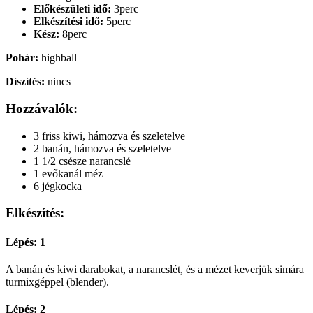
Előkészületi idő:
3perc
Elkészítési idő:
5perc
Kész:
8perc
Pohár:
highball
Díszítés:
nincs
Hozzávalók:
3 friss kiwi, hámozva és szeletelve
2 banán, hámozva és szeletelve
1 1/2 csésze narancslé
1 evőkanál méz
6 jégkocka
Elkészítés:
Lépés: 1
A banán és kiwi darabokat, a narancslét, és a mézet keverjük simára
turmixgéppel (blender).
Lépés: 2