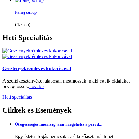
Fahéj szirup
(4.7 / 5)
Heti
Specialítás
Gesztenyekrémleves kukoricával
A szelídgesztenyéket alaposan megmossuk, majd egyik oldalukat
bevagdossuk.
tovább
Heti specialítás
Cikkek
és Események
Öt egészséges finomság, amit megehetsz a párod...
Egy ízletes fogás nemcsak az étkezőasztalnál lehet