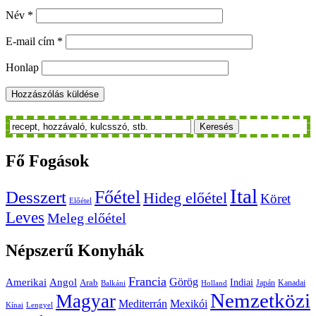
Név
*
E-mail cím
*
Honlap
Keresés
Fő
Fogások
Ital
Főétel
Desszert
Hideg előétel
Köret
Előétel
Leves
Meleg előétel
Népszerű
Konyhák
Francia
Amerikai
Görög
Angol
Indiai
Arab
Japán
Kanadai
Balkáni
Holland
Nemzetközi
Magyar
Mediterrán
Mexikói
Kínai
Lengyel