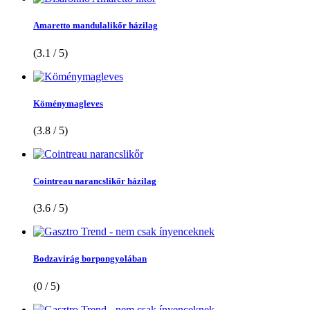
Amaretto mandulalikőr házilag
(3.1 / 5)
Köménymagleves
(3.8 / 5)
Cointreau narancslikőr házilag
(3.6 / 5)
Bodzavirág borpongyolában
(0 / 5)