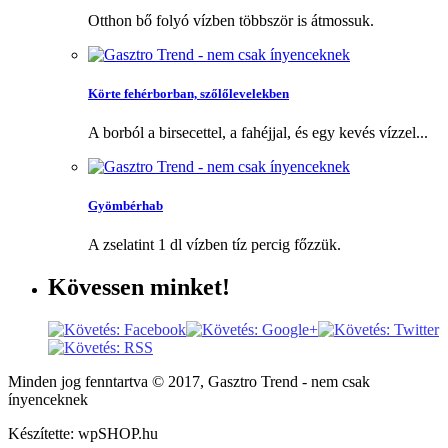
Otthon bő folyó vízben többször is átmossuk.
Körte fehérborban, szőlőlevelekben
A borból a birsecettel, a fahéjjal, és egy kevés vízzel...
Gyömbérhab
A zselatint 1 dl vízben tíz percig főzzük.
Kövessen
minket!
Minden jog fenntartva © 2017, Gasztro Trend - nem csak
ínyenceknek
Készítette: wpSHOP.hu