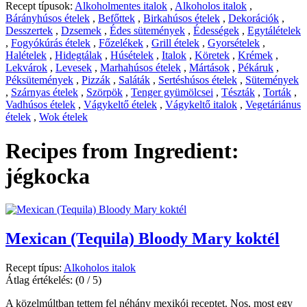
Recept típusok:
Alkoholmentes italok
,
Alkoholos italok
,
Bárányhúsos ételek
,
Befőttek
,
Birkahúsos ételek
,
Dekorációk
,
Desszertek
,
Dzsemek
,
Édes sütemények
,
Édességek
,
Egytálételek
,
Fogyókúrás ételek
,
Főzelékek
,
Grill ételek
,
Gyorsételek
,
Halételek
,
Hidegtálak
,
Húsételek
,
Italok
,
Köretek
,
Krémek
,
Lekvárok
,
Levesek
,
Marhahúsos ételek
,
Mártások
,
Pékáruk
,
Péksütemények
,
Pizzák
,
Saláták
,
Sertéshúsos ételek
,
Sütemények
,
Szárnyas ételek
,
Szörpök
,
Tenger gyümölcsei
,
Tészták
,
Torták
,
Vadhúsos ételek
,
Vágykeltő ételek
,
Vágykeltő italok
,
Vegetáriánus
ételek
,
Wok ételek
Recipes from Ingredient:
jégkocka
Mexican (Tequila) Bloody Mary koktél
Recept típus:
Alkoholos italok
Átlag értékelés:
(0 / 5)
A közelmúltban tettem fel néhány mexikói receptet. Nos, most egy