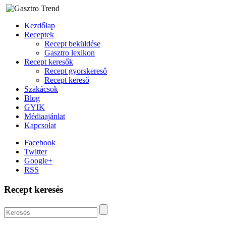
Kezdőlap
Receptek
Recept beküldése
Gasztro lexikon
Recept keresők
Recept gyorskereső
Recept kereső
Szakácsok
Blog
GYIK
Médiaajánlat
Kapcsolat
Facebook
Twitter
Google+
RSS
Recept keresés