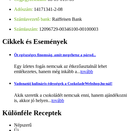
Adószám:
14171341-2-08
Számlavezető bank:
Raiffeisen Bank
Számlaszám:
12096729-00346100-00100003
Cikkek
és Események
Öt egészséges finomság, amit megehetsz a párod...
Egy ízletes fogás nemcsak az étkezőasztalnál lehet
emlékezetes, hanem még inkább a...
tovább
Vadonatúj kulináris édességek a CsokoladeWebshop.hu-nál!
Akik szeretik a csokoládét nemcsak enni, hanem ajándékozni
is, akkor jó helyen...
tovább
Különféle
Receptek
Népszerű
Új