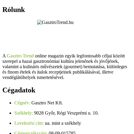
Rólunk
A
Gasztro Trend
online magazin egyik legfontosabb céljai között
szerepel a hazai gasztronómiai kultúra jelenének és jövőjének,
valamint a kulináris művészetek (gourmet) bemutatása, különleges
és finom ételek és italok receptjeinek publikálásával, illetve
vendéglátóhelyek ismertetésével.
Cégadatok
Cégnév:
Gasztro Net Kft.
Székhely:
9028 Győr, Régi Veszprémi u. 10.
Levelezési cím:
ua. mint a székhely
Cégjegyzékszám:
08-09-015785