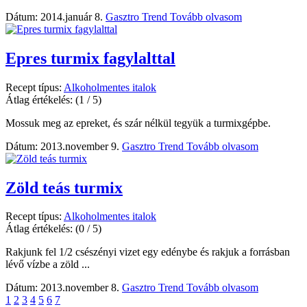
Dátum: 2014.január 8.
Gasztro Trend
Tovább olvasom
Epres turmix fagylalttal
Recept típus:
Alkoholmentes italok
Átlag értékelés:
(1 / 5)
Mossuk meg az epreket, és szár nélkül tegyük a turmixgépbe.
Dátum: 2013.november 9.
Gasztro Trend
Tovább olvasom
Zöld teás turmix
Recept típus:
Alkoholmentes italok
Átlag értékelés:
(0 / 5)
Rakjunk fel 1/2 csészényi vizet egy edénybe és rakjuk a forrásban
lévő vízbe a zöld ...
Dátum: 2013.november 8.
Gasztro Trend
Tovább olvasom
1
2
3
4
5
6
7