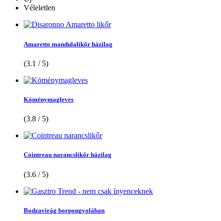
Véleletlen
Amaretto mandulalikőr házilag
(3.1 / 5)
Köménymagleves
(3.8 / 5)
Cointreau narancslikőr házilag
(3.6 / 5)
Bodzavirág borpongyolában