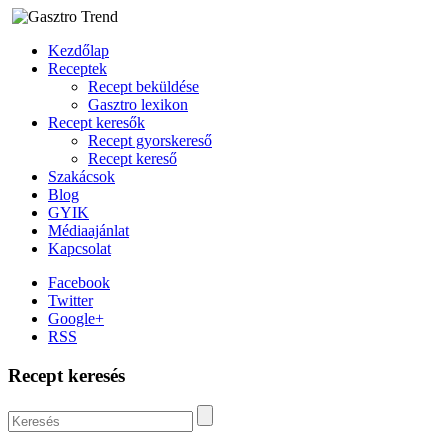
Kezdőlap
Receptek
Recept beküldése
Gasztro lexikon
Recept keresők
Recept gyorskereső
Recept kereső
Szakácsok
Blog
GYIK
Médiaajánlat
Kapcsolat
Facebook
Twitter
Google+
RSS
Recept keresés