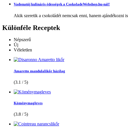
Vadonatúj kulináris édességek a CsokoladeWebshop.hu-nál!
Akik szeretik a csokoládét nemcsak enni, hanem ajándékozni is,
Különféle
Receptek
Népszerű
Új
Véleletlen
Amaretto mandulalikőr házilag
(3.1 / 5)
Köménymagleves
(3.8 / 5)