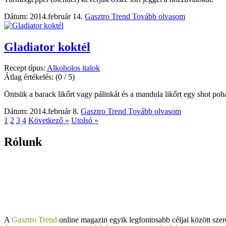
Dátum: 2014.február 14.
Gasztro Trend
Tovább olvasom
Gladiator koktél
Recept típus:
Alkoholos italok
Átlag értékelés:
(0 / 5)
Öntsük a barack likőrt vagy pálinkát és a mandula likőrt egy shot poh
Dátum: 2014.február 8.
Gasztro Trend
Tovább olvasom
1
2
3
4
Következő »
Utolsó »
Rólunk
A
Gasztro Trend
online magazin egyik legfontosabb céljai között szer