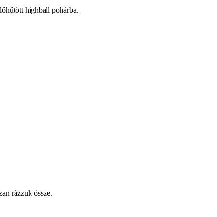
előhűtött highball pohárba.
szan rázzuk össze.