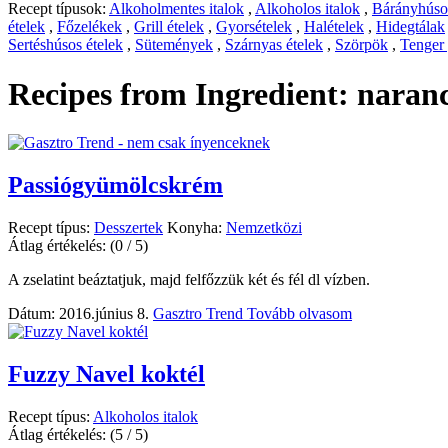
Recept típusok:
Alkoholmentes italok
,
Alkoholos italok
,
Bárányhúsos
ételek
,
Főzelékek
,
Grill ételek
,
Gyorsételek
,
Halételek
,
Hidegtálak
Sertéshúsos ételek
,
Sütemények
,
Szárnyas ételek
,
Szörpök
,
Tenger
Recipes from Ingredient:
naranc
Passiógyümölcskrém
Recept típus:
Desszertek
Konyha:
Nemzetközi
Átlag értékelés:
(0 / 5)
A zselatint beáztatjuk, majd felfőzzük két és fél dl vízben.
Dátum: 2016.június 8.
Gasztro Trend
Tovább olvasom
Fuzzy Navel koktél
Recept típus:
Alkoholos italok
Átlag értékelés:
(5 / 5)