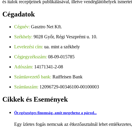
és italok receptjeinek publikálásával, illetve vendéglátóhelyek ismerte
Cégadatok
Cégnév:
Gasztro Net Kft.
Székhely:
9028 Győr, Régi Veszprémi u. 10.
Levelezési cím:
ua. mint a székhely
Cégjegyzékszám:
08-09-015785
Adószám:
14171341-2-08
Számlavezető bank:
Raiffeisen Bank
Számlaszám:
12096729-00346100-00100003
Cikkek
és Események
Öt egészséges finomság, amit megehetsz a párod...
Egy ízletes fogás nemcsak az étkezőasztalnál lehet emlékezetes