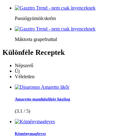
Passiógyümölcskrém
Máktorta grapefruittal
Különféle
Receptek
Népszerű
Új
Véleletlen
Amaretto mandulalikőr házilag
(3.1 / 5)
Köménymagleves