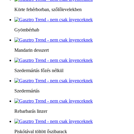
Körte fehérborban, szőlőlevelekben
Gyömbérhab
Mandarin desszert
Szedermártás főzés nélkül
Szedermártás
Rebarbarás linzer
Piskótával töltött őszibarack