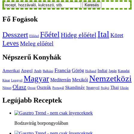
Keresés
Fő
Fogások
Ital
Főétel
Desszert
Hideg előétel
Köret
Előétel
Leves
Meleg előétel
Népszerű
Konyhák
Francia
Amerikai
Görög
Angol
Indiai
Arab
Japán
Kanadai
Balkáni
Holland
Nemzetközi
Magyar
Mediterrán
Mexikói
Kínai
Lengyel
Olasz
Skandináv
Thai
Osztrák
Spanyol
Német
Orosz
Portugál
Svájci
Ukrán
Legújabb
Receptek
Bodzavirág borpongyolában