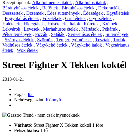
Recept típusok:
Alkoholmentes italok
,
Alkoholos italok
,
Bárányhúsos ételek
,
Befőttek
,
Birkahúsos ételek
,
Dekorációk
,
Desszertek
,
Dzsemek
,
Édes sütemények
,
Édességek
,
Egytálételek
,
Fogyókúrás ételek
,
Főzelékek
,
Grill ételek
,
Gyorsételek
,
Halételek
,
Hidegtálak
,
Húsételek
,
Italok
,
Köretek
,
Krémek
,
Lekvárok
,
Levesek
,
Marhahúsos ételek
,
Mártások
,
Pékáruk
,
Péksütemények
,
Pizzák
,
Saláták
,
Sertéshúsos ételek
,
Sütemények
,
Szárnyas ételek
,
Szörpök
,
Tenger gyümölcsei
,
Tészták
,
Torták
,
Vadhúsos ételek
,
Vágykeltő ételek
,
Vágykeltő italok
,
Vegetáriánus
ételek
,
Wok ételek
Street Fighter X Tekken koktél
2013-01-21
Fogás:
Ital
Nehézségi szint:
Könnyű
Várható:
Street Fighter X Tekken koktél 1 főre
Felszolgálás:
1 fő