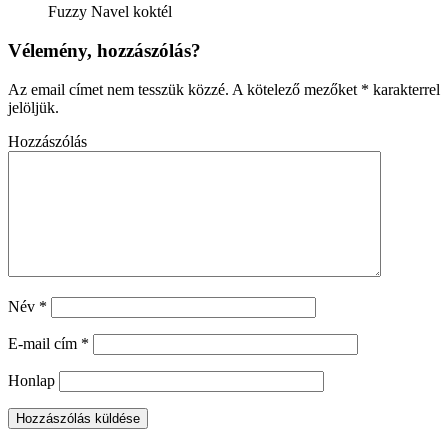
Fuzzy Navel koktél
Vélemény, hozzászólás?
Az email címet nem tesszük közzé.
A kötelező mezőket
*
karakterrel
jelöljük.
Hozzászólás
Név
*
E-mail cím
*
Honlap