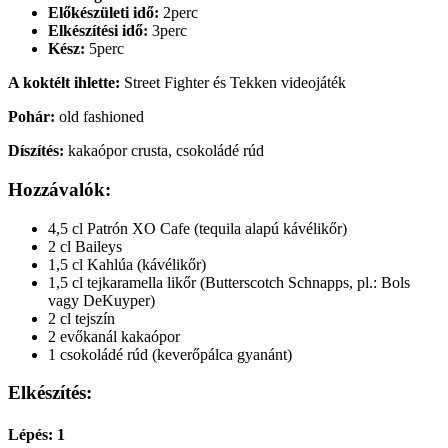
Előkészületi idő:
2perc
Elkészítési idő:
3perc
Kész:
5perc
A koktélt ihlette:
Street Fighter és Tekken videojáték
Pohár:
old fashioned
Díszítés:
kakaópor crusta, csokoládé rúd
Hozzávalók:
4,5 cl Patrón XO Cafe (tequila alapú kávélikőr)
2 cl Baileys
1,5 cl Kahlúa (kávélikőr)
1,5 cl tejkaramella likőr (Butterscotch Schnapps, pl.: Bols
vagy DeKuyper)
2 cl tejszín
2 evőkanál kakaópor
1 csokoládé rúd (keverőpálca gyanánt)
Elkészítés:
Lépés: 1