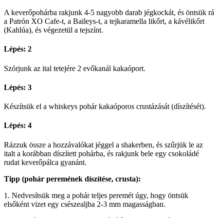
A keverőpohárba rakjunk 4-5 nagyobb darab jégkockát, és öntsük rá
a Patrón XO Cafe-t, a Baileys-t, a tejkaramella likőrt, a kávélikőrt
(Kahlúa), és végezetül a tejszínt.
Lépés: 2
Szórjunk az ital tetejére 2 evőkanál kakaóport.
Lépés: 3
Készítsük el a whiskeys pohár kakaóporos crustázását (díszítését).
Lépés: 4
Rázzuk össze a hozzávalókat jéggel a shakerben, és szűrjük le az
italt a korábban díszített pohárba, és rakjunk bele egy csokoládé
rudat keverőpálca gyanánt.
Tipp (pohár peremének díszítése, crusta):
1. Nedvesítsük meg a pohár teljes peremét úgy, hogy öntsük
elsőként vizet egy csészealjba 2-3 mm magasságban.