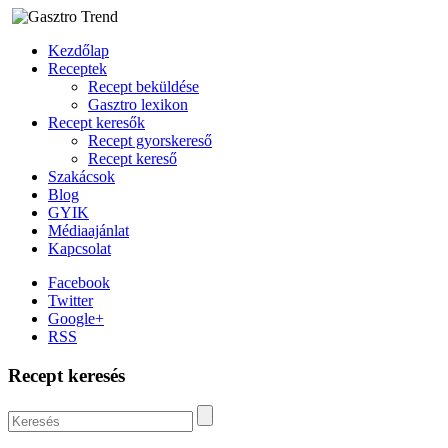
Kezdőlap
Receptek
Recept beküldése
Gasztro lexikon
Recept keresők
Recept gyorskereső
Recept kereső
Szakácsok
Blog
GYIK
Médiaajánlat
Kapcsolat
Facebook
Twitter
Google+
RSS
Recept keresés