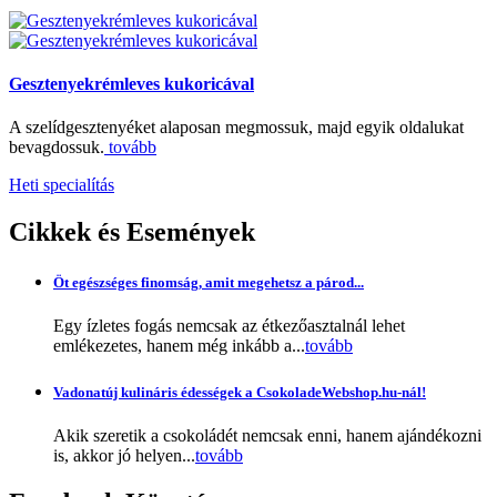
Gesztenyekrémleves kukoricával
A szelídgesztenyéket alaposan megmossuk, majd egyik oldalukat
bevagdossuk.
tovább
Heti specialítás
Cikkek
és Események
Öt egészséges finomság, amit megehetsz a párod...
Egy ízletes fogás nemcsak az étkezőasztalnál lehet
emlékezetes, hanem még inkább a...
tovább
Vadonatúj kulináris édességek a CsokoladeWebshop.hu-nál!
Akik szeretik a csokoládét nemcsak enni, hanem ajándékozni
is, akkor jó helyen...
tovább