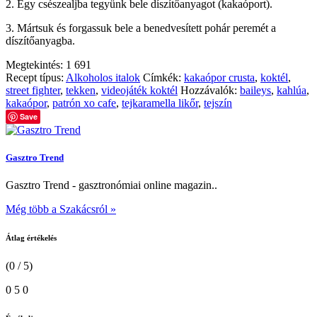
2. Egy csészealjba tegyünk bele díszítőanyagot (kakaóport).
3. Mártsuk és forgassuk bele a benedvesített pohár peremét a
díszítőanyagba.
Megtekintés:
1 691
Recept típus:
Alkoholos italok
Címkék:
kakaópor crusta
,
koktél
,
street fighter
,
tekken
,
videojáték koktél
Hozzávalók:
baileys
,
kahlúa
,
kakaópor
,
patrón xo cafe
,
tejkaramella likőr
,
tejszín
Save
Gasztro Trend
Gasztro Trend - gasztronómiai online magazin..
Még több a Szakácsról »
Átlag értékelés
(0 / 5)
0
5
0