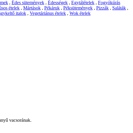
emek
,
Édes sütemények
,
Édességek
,
Egytálételek
,
Fogyókúrás
sos ételek
,
Mártások
,
Pékáruk
,
Péksütemények
,
Pizzák
,
Saláták
,
gykeltő italok
,
Vegetáriánus ételek
,
Wok ételek
önnyű vacsorának.