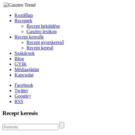
Kezdőlap
Receptek
Recept beküldése
Gasztro lexikon
Recept keresők
Recept gyorskereső
Recept kereső
Szakácsok
Blog
GYIK
Médiaajánlat
Kapcsolat
Facebook
Twitter
Google+
RSS
Recept keresés