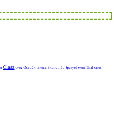
Olasz
Skandináv
Thai
Osztrák
Spanyol
et
Orosz
Portugál
Svájci
Ukrán