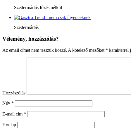
Szedermártás főzés nélkül
Szedermártás
Vélemény, hozzászólás?
Az email címet nem tesszük közzé.
A kötelező mezőket
*
karakterrel j
Hozzászólás
Név
*
E-mail cím
*
Honlap