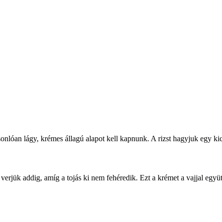
sonlóan lágy, krémes állagú alapot kell kapnunk. A rizst hagyjuk egy kics
al verjük addig, amíg a tojás ki nem fehéredik. Ezt a krémet a vajjal egy