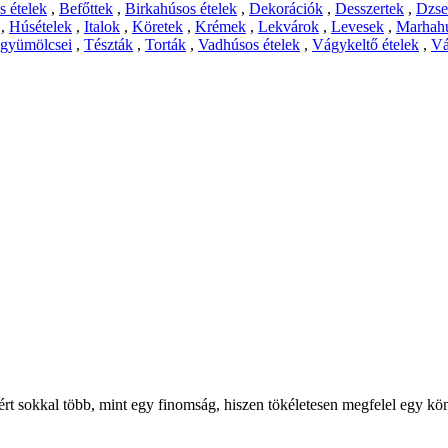
 ételek
,
Befőttek
,
Birkahúsos ételek
,
Dekorációk
,
Desszertek
,
Dzs
,
Húsételek
,
Italok
,
Köretek
,
Krémek
,
Lekvárok
,
Levesek
,
Marhahú
 gyümölcsei
,
Tészták
,
Torták
,
Vadhúsos ételek
,
Vágykeltő ételek
,
Vá
ért sokkal több, mint egy finomság, hiszen tökéletesen megfelel egy k