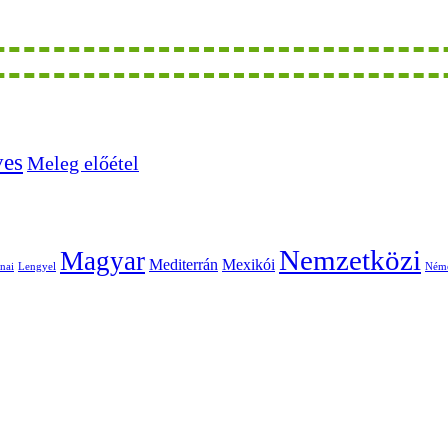
ves
Meleg előétel
Nemzetközi
Magyar
Mediterrán
Mexikói
nai
Lengyel
Ném