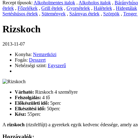
Recept típusok:
Alkoholmentes italok
,
Alkoholos italok
,
Bárányhúsos
ételek
,
Főzelékek
,
Grill ételek
,
Gyorsételek
,
Halételek
,
Hidegtálak
Sertéshúsos ételek
,
Sütemények
,
Szárnyas ételek
,
Szörpök
,
Tenger
Rizskoch
2013-11-07
Konyha:
Nemzetközi
Fogás:
Desszert
Nehézségi szint:
Egyszerű
Várható:
Rizskoch 4 személyre
Felszolgálás:
4 fő
Előkészületi idő:
5perc
Elkészítési idő:
50perc
Kész:
55perc
A
rizskoch
(rizsfelfújt) a gyerekek egyik kedvenc édessége, amely az
Hozzávalók: