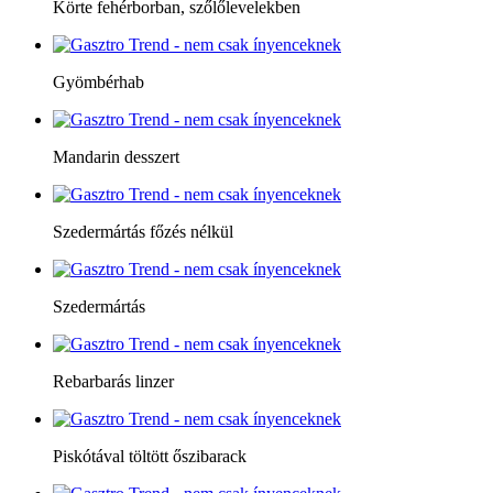
Körte fehérborban, szőlőlevelekben
Gyömbérhab
Mandarin desszert
Szedermártás főzés nélkül
Szedermártás
Rebarbarás linzer
Piskótával töltött őszibarack