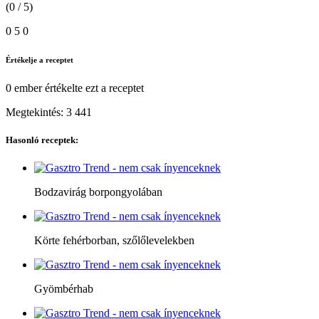
(0 / 5)
0
5
0
Értékelje a receptet
0 ember
értékelte ezt a receptet
Megtekintés:
3 441
Hasonló receptek:
Bodzavirág borpongyolában
Körte fehérborban, szőlőlevelekben
Gyömbérhab