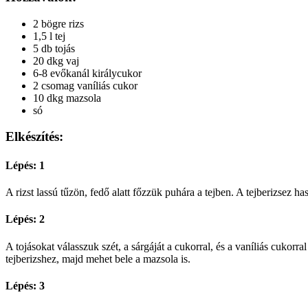
2 bögre rizs
1,5 l tej
5 db tojás
20 dkg vaj
6-8 evőkanál királycukor
2 csomag vaníliás cukor
10 dkg mazsola
só
Elkészítés:
Lépés: 1
A rizst lassú tűzön, fedő alatt főzzük puhára a tejben. A tejberizsez ha
Lépés: 2
A tojásokat válasszuk szét, a sárgáját a cukorral, és a vaníliás cukorr
tejberizshez, majd mehet bele a mazsola is.
Lépés: 3