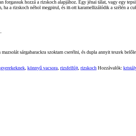
n forgassuk hozzá a rizskoch alapjához. Egy jénai tálat, vagy egy tepsit
ha a rizskoch néhol megpirul, és itt-ott karamellizálódik a szélén a cu
.
a mazsolát sárgabarackra szoktam cserélni, és dupla annyit teszek belőle
l gyerekeknek
,
könnyű vacsora
,
rizsfelfújt
,
rizskoch
Hozzávalók:
kristá