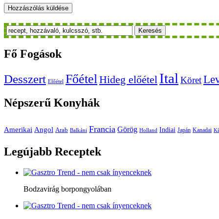
Keresés
Fő
Fogások
Ital
Főétel
Desszert
Le
Hideg előétel
Köret
Előétel
Népszerű
Konyhák
Francia
Amerikai
Görög
Angol
Indiai
Arab
Japán
Kanadai
Balkáni
Holland
Kí
Legújabb
Receptek
Bodzavirág borpongyolában