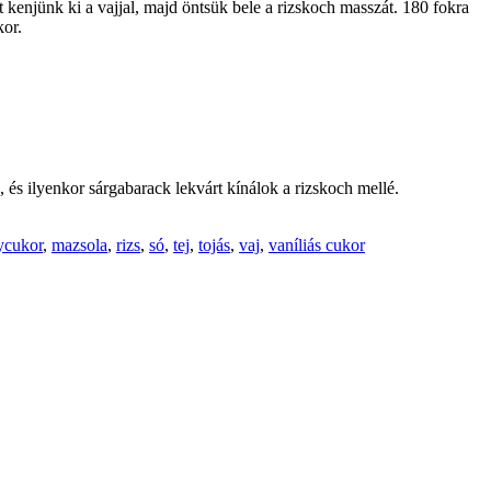
 kenjünk ki a vajjal, majd öntsük bele a rizskoch masszát. 180 fokra
kor.
, és ilyenkor sárgabarack lekvárt kínálok a rizskoch mellé.
lycukor
,
mazsola
,
rizs
,
só
,
tej
,
tojás
,
vaj
,
vaníliás cukor