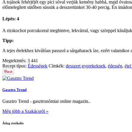
A tojások fehérjéjét egy pici sóval verjük kemény habbá, majd óvatosa
előmelegített sütőben süssük a desszertünket 30-40 percig. Én imádom, 
Lépés: 4
A rizskochot porcukorral meghintve, lekvárral, vagy szörppel kínáljuk
Tipp:
A tejes ételekhez kiválóan passzol a sárgabarack íze, ezért valamikor 
Megtekintés:
3 441
Recept típus:
Édességek
Címkék:
desszert gyerekeknek
,
édesség
,
éte
Gasztro Trend
Gasztro Trend - gasztronómiai online magazin..
Még több a Szakácsról »
Átlag értékelés