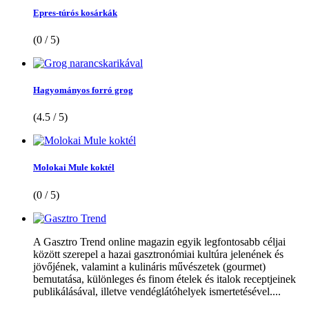
Epres-túrós kosárkák
(0 / 5)
Hagyományos forró grog
(4.5 / 5)
Molokai Mule koktél
(0 / 5)
A Gasztro Trend online magazin egyik legfontosabb céljai
között szerepel a hazai gasztronómiai kultúra jelenének és
jövőjének, valamint a kulináris művészetek (gourmet)
bemutatása, különleges és finom ételek és italok receptjeinek
publikálásával, illetve vendéglátóhelyek ismertetésével....