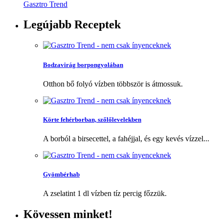
Gasztro Trend
Legújabb
Receptek
Bodzavirág borpongyolában
Otthon bő folyó vízben többször is átmossuk.
Körte fehérborban, szőlőlevelekben
A borból a birsecettel, a fahéjjal, és egy kevés vízzel...
Gyömbérhab
A zselatint 1 dl vízben tíz percig főzzük.
Kövessen
minket!