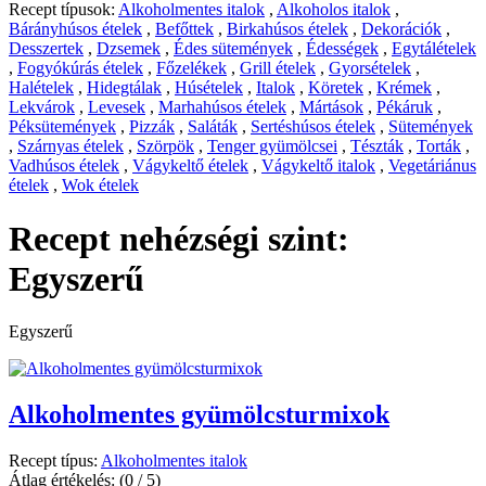
Recept típusok:
Alkoholmentes italok
,
Alkoholos italok
,
Bárányhúsos ételek
,
Befőttek
,
Birkahúsos ételek
,
Dekorációk
,
Desszertek
,
Dzsemek
,
Édes sütemények
,
Édességek
,
Egytálételek
,
Fogyókúrás ételek
,
Főzelékek
,
Grill ételek
,
Gyorsételek
,
Halételek
,
Hidegtálak
,
Húsételek
,
Italok
,
Köretek
,
Krémek
,
Lekvárok
,
Levesek
,
Marhahúsos ételek
,
Mártások
,
Pékáruk
,
Péksütemények
,
Pizzák
,
Saláták
,
Sertéshúsos ételek
,
Sütemények
,
Szárnyas ételek
,
Szörpök
,
Tenger gyümölcsei
,
Tészták
,
Torták
,
Vadhúsos ételek
,
Vágykeltő ételek
,
Vágykeltő italok
,
Vegetáriánus
ételek
,
Wok ételek
Recept nehézségi szint:
Egyszerű
Egyszerű
Alkoholmentes gyümölcsturmixok
Recept típus:
Alkoholmentes italok
Átlag értékelés:
(0 / 5)