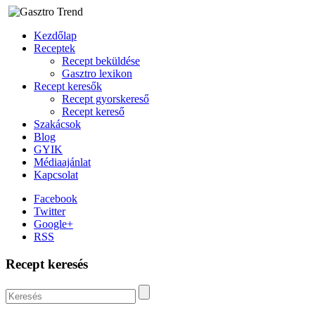
Kezdőlap
Receptek
Recept beküldése
Gasztro lexikon
Recept keresők
Recept gyorskereső
Recept kereső
Szakácsok
Blog
GYIK
Médiaajánlat
Kapcsolat
Facebook
Twitter
Google+
RSS
Recept keresés