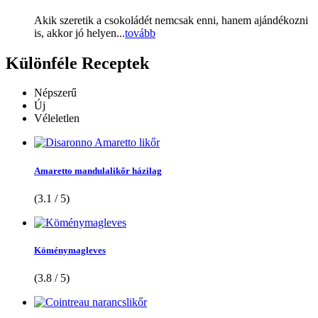
Akik szeretik a csokoládét nemcsak enni, hanem ajándékozni
is, akkor jó helyen...
tovább
Különféle
Receptek
Népszerű
Új
Véleletlen
Amaretto mandulalikőr házilag
(3.1 / 5)
Köménymagleves
(3.8 / 5)