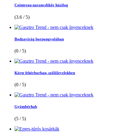
Cointreau narancslikőr házilag
(3.6 / 5)
Bodzavirág borpongyolában
(0 / 5)
Körte fehérborban, szőlőlevelekben
(0 / 5)
Gyömbérhab
(5 / 5)