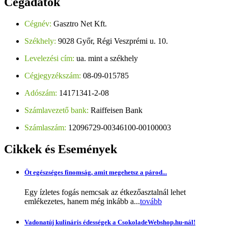
Cégadatok
Cégnév:
Gasztro Net Kft.
Székhely:
9028 Győr, Régi Veszprémi u. 10.
Levelezési cím:
ua. mint a székhely
Cégjegyzékszám:
08-09-015785
Adószám:
14171341-2-08
Számlavezető bank:
Raiffeisen Bank
Számlaszám:
12096729-00346100-00100003
Cikkek
és Események
Öt egészséges finomság, amit megehetsz a párod...
Egy ízletes fogás nemcsak az étkezőasztalnál lehet
emlékezetes, hanem még inkább a...
tovább
Vadonatúj kulináris édességek a CsokoladeWebshop.hu-nál!