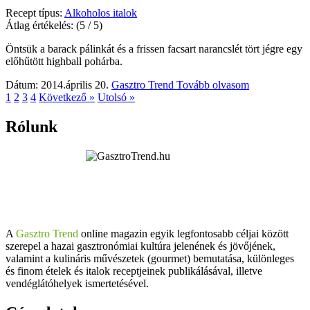
Recept típus:
Alkoholos italok
Átlag értékelés:
(5 / 5)
Öntsük a barack pálinkát és a frissen facsart narancslét tört jégre egy
előhűtött highball pohárba.
Dátum: 2014.április 20.
Gasztro Trend
Tovább olvasom
1
2
3
4
Következő »
Utolsó »
Rólunk
A
Gasztro Trend
online magazin egyik legfontosabb céljai között
szerepel a hazai gasztronómiai kultúra jelenének és jövőjének,
valamint a kulináris művészetek (gourmet) bemutatása, különleges
és finom ételek és italok receptjeinek publikálásával, illetve
vendéglátóhelyek ismertetésével.