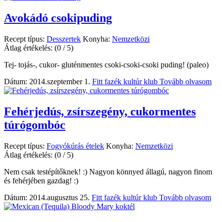
Avokádó csokipuding
Recept típus:
Desszertek
Konyha:
Nemzetközi
Átlag értékelés:
(0 / 5)
Tej- tojás-, cukor- gluténmentes csoki-csoki-csoki puding! (paleo)
Dátum: 2014.szeptember 1.
Fitt fazék kultúr klub
Tovább olvasom
Fehérjedús, zsírszegény, cukormentes
túrógombóc
Recept típus:
Fogyókúrás ételek
Konyha:
Nemzetközi
Átlag értékelés:
(0 / 5)
Nem csak testépítőknek! :) Nagyon könnyed állagú, nagyon finom
és fehérjében gazdag! :)
Dátum: 2014.augusztus 25.
Fitt fazék kultúr klub
Tovább olvasom