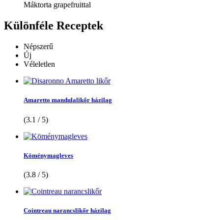
Máktorta grapefruittal
Különféle
Receptek
Népszerű
Új
Véleletlen
Amaretto mandulalikőr házilag
(3.1 / 5)
Köménymagleves
(3.8 / 5)
Cointreau narancslikőr házilag