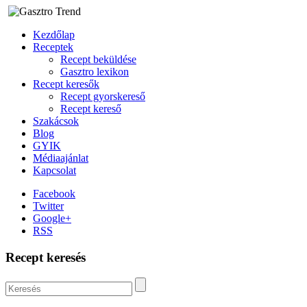
Kezdőlap
Receptek
Recept beküldése
Gasztro lexikon
Recept keresők
Recept gyorskereső
Recept kereső
Szakácsok
Blog
GYIK
Médiaajánlat
Kapcsolat
Facebook
Twitter
Google+
RSS
Recept keresés