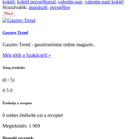
koktél
,
koktél pezsgőborral
,
valentin-nap
,
valentin-napi koktél
Hozzávalók:
ananászlé
,
pezsgőbor
Gasztro Trend
Gasztro Trend - gasztronómiai online magazin..
Még több a Szakácsról »
Átlag értékelés
(0 / 5)
0
5
0
Értékelje a receptet
0 ember
értékelte ezt a receptet
Megtekintés:
1 969
Hasonló receptek: