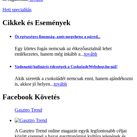
Heti specialítás
Cikkek
és Események
Öt egészséges finomság, amit megehetsz a párod...
Egy ízletes fogás nemcsak az étkezőasztalnál lehet
emlékezetes, hanem még inkább a...
tovább
Vadonatúj kulináris édességek a CsokoladeWebshop.hu-nál!
Akik szeretik a csokoládét nemcsak enni, hanem ajándékozni
is, akkor jó helyen...
tovább
Facebook
Követés
Gasztro Trend
A Gasztro Trend online magazin egyik legfontosabb céljai
között szerepel a hazai gasztronómiai kultúra jelenének és