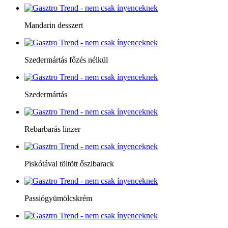
Mandarin desszert
Szedermártás főzés nélkül
Szedermártás
Rebarbarás linzer
Piskótával töltött őszibarack
Passiógyümölcskrém