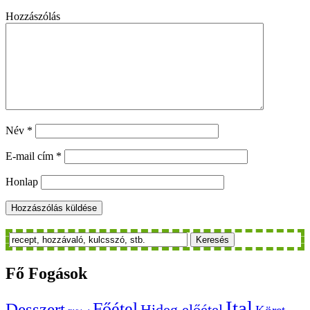
Hozzászólás
Név
*
E-mail cím
*
Honlap
Keresés
Fő
Fogások
Ital
Főétel
Desszert
Hideg előétel