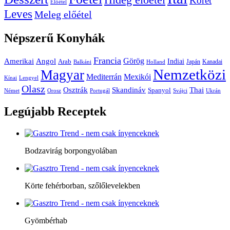
Köret
Előétel
Leves
Meleg előétel
Népszerű
Konyhák
Francia
Amerikai
Görög
Angol
Indiai
Arab
Japán
Kanadai
Balkáni
Holland
Nemzetközi
Magyar
Mediterrán
Mexikói
Kínai
Lengyel
Olasz
Skandináv
Thai
Osztrák
Spanyol
Német
Orosz
Portugál
Svájci
Ukrán
Legújabb
Receptek
Bodzavirág borpongyolában
Körte fehérborban, szőlőlevelekben
Gyömbérhab