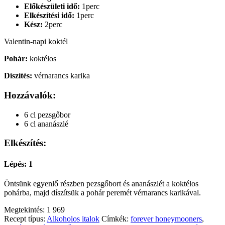
Előkészületi idő:
1perc
Elkészítési idő:
1perc
Kész:
2perc
Valentin-napi koktél
Pohár:
koktélos
Díszítés:
vérnarancs karika
Hozzávalók:
6 cl pezsgőbor
6 cl ananászlé
Elkészítés:
Lépés: 1
Öntsünk egyenlő részben pezsgőbort és ananászlét a koktélos
pohárba, majd díszítsük a pohár peremét vérnarancs karikával.
Megtekintés:
1 969
Recept típus:
Alkoholos italok
Címkék:
forever honeymooners
,