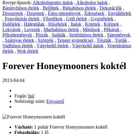
Recept típusok:
Alkoholmentes italok
,
Alkoholos italok
,
Bárányhúsos ételek
,
Befőttek
,
Birkahúsos ételek
,
Dekorációk
,
Desszertek
,
Dzsemek
,
Édes sütemények
,
Édességek
,
Egytálételek
,
Fogyókúrás ételek
,
Főzelékek
,
Grill ételek
,
Gyorsételek
,
Halételek
,
Hidegtálak
,
Húsételek
,
Italok
,
Köretek
,
Krémek
,
Lekvárok
,
Levesek
,
Marhahúsos ételek
,
Mártások
,
Pékáruk
,
Péksütemények
,
Pizzák
,
Saláták
,
Sertéshúsos ételek
,
Sütemények
,
Szárnyas ételek
,
Szörpök
,
Tenger gyümölcsei
,
Tészták
,
Torták
,
Vadhúsos ételek
,
Vágykeltő ételek
,
Vágykeltő italok
,
Vegetáriánus
ételek
,
Wok ételek
Forever Honeymooners koktél
2013-04-04
Fogás:
Ital
Nehézségi szint:
Egyszerű
Várható:
1 pohár Forever Honeymooners koktél
Felszolgálás:
1 fő