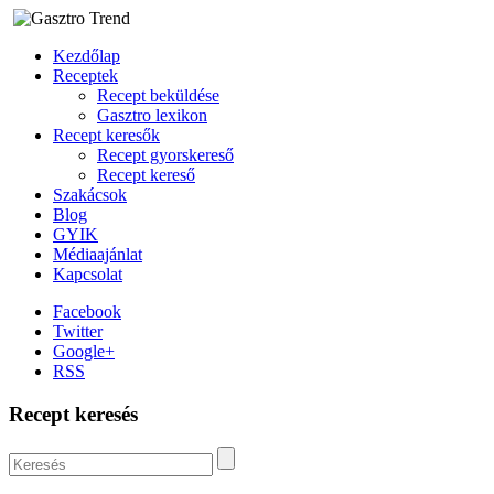
Kezdőlap
Receptek
Recept beküldése
Gasztro lexikon
Recept keresők
Recept gyorskereső
Recept kereső
Szakácsok
Blog
GYIK
Médiaajánlat
Kapcsolat
Facebook
Twitter
Google+
RSS
Recept keresés