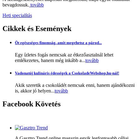
bevagdossuk.
tovább
Heti specialítás
Cikkek
és Események
Öt egészséges finomság, amit megehetsz a párod...
Egy ízletes fogás nemcsak az étkezőasztalnál lehet
emlékezetes, hanem még inkább a...
tovább
Vadonatúj kulináris édességek a CsokoladeWebshop.hu-nál!
Akik szeretik a csokoládét nemcsak enni, hanem ajándékozni
is, akkor jó helyen...
tovább
Facebook
Követés
A Gasztro Trend online magazin egyik legfontosabb céljai