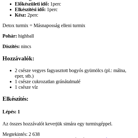
Előkészületi idő:
1perc
Elkészítési idő:
1perc
Kész:
2perc
Detox turmix = Másnaposság elleni turmix
Pohár:
highball
Díszítés:
nincs
Hozzávalók:
2 csésze vegyes fagyasztott bogyós gyümölcs (pl.: málna,
eper, stb.)
1 csésze cukrozatlan gránátalmalé
1 csésze víz
Elkészítés:
Lépés: 1
Az összes hozzávalót keverjük simára egy turmixgéppel.
Megtekintés:
2 638