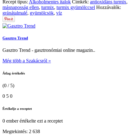
Recept típus:
Alkoholmentes italok
Címkék:
antioxidáns turmix
,
másnaposság ellen
,
turmix
,
turmix gyümölccsel
Hozzávalók:
gránátalmalé
,
gyümölcsök
,
víz
Gasztro Trend
Gasztro Trend - gasztronómiai online magazin..
Még több a Szakácsról »
Átlag értékelés
(0 / 5)
0
5
0
Értékelje a receptet
0 ember
értékelte ezt a receptet
Megtekintés:
2 638