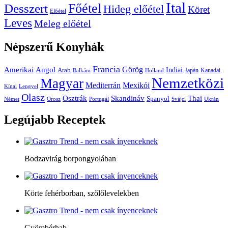
Ital
Főétel
Desszert
Hideg előétel
Köret
Előétel
Leves
Meleg előétel
Népszerű
Konyhák
Francia
Amerikai
Görög
Angol
Indiai
Arab
Japán
Kanadai
Balkáni
Holland
Nemzetközi
Magyar
Mediterrán
Mexikói
Kínai
Lengyel
Olasz
Skandináv
Thai
Osztrák
Spanyol
Német
Orosz
Portugál
Svájci
Ukrán
Legújabb
Receptek
Bodzavirág borpongyolában
Körte fehérborban, szőlőlevelekben
Gyömbérhab