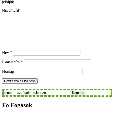
jelöljük.
Hozzászólás
Név
*
E-mail cím
*
Honlap
Keresés
Fő
Fogások