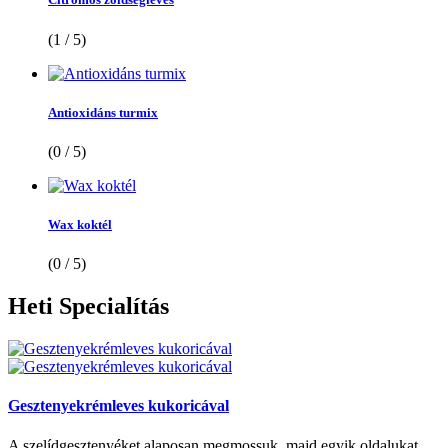
(1 / 5)
Antioxidáns turmix
(0 / 5)
Wax koktél
(0 / 5)
Heti
Specialítás
Gesztenyekrémleves kukoricával
A szelídgesztenyéket alaposan megmossuk, majd egyik oldalukat