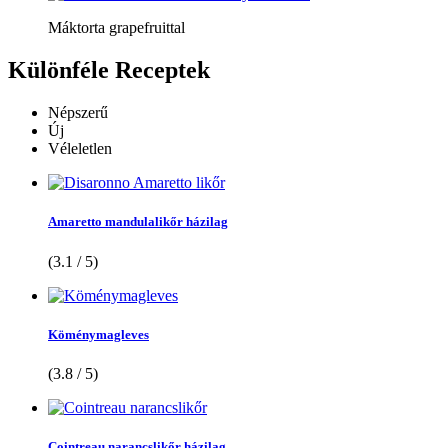
Máktorta grapefruittal
Különféle
Receptek
Népszerű
Új
Véleletlen
Amaretto mandulalikőr házilag
(3.1 / 5)
Köménymagleves
(3.8 / 5)
Cointreau narancslikőr házilag