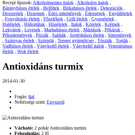
Recept típusok:
Alkoholmentes italok
,
Alkoholos italok
,
Bárányhúsos ételek
,
Befőttek
,
Birkahúsos ételek
,
Dekorációk
,
Desszertek
,
Dzsemek
,
Édes sütemények
,
Édességek
,
Egytálételek
,
Fogyókúrás ételek
,
Főzelékek
,
Grill ételek
,
Gyorsételek
,
Halételek
,
Hidegtálak
,
Húsételek
,
Italok
,
Köretek
,
Krémek
,
Lekvárok
,
Levesek
,
Marhahúsos ételek
,
Mártások
,
Pékáruk
,
Péksütemények
,
Pizzák
,
Saláták
,
Sertéshúsos ételek
,
Sütemények
,
Szárnyas ételek
,
Szörpök
,
Tenger gyümölcsei
,
Tészták
,
Torták
,
Vadhúsos ételek
,
Vágykeltő ételek
,
Vágykeltő italok
,
Vegetáriánus
ételek
,
Wok ételek
Antioxidáns turmix
2014-01-30
Fogás:
Ital
Nehézségi szint:
Egyszerű
Várható:
2 pohár Antioxidáns turmix
Felszolgálás:
2 fő