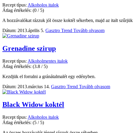
Recept típus:
Alkoholos italok
Átlag értékelés:
(0 / 5)
A hozzávalókat rázzuk jól össze koktél sékerben, majd az italt szűrjük á
Dátum: 2013.április 5.
Gasztro Trend
Tovább olvasom
Grenadine szirup
Recept típus:
Alkoholmentes italok
Átlag értékelés:
(3.8 / 5)
Kezdjük el forralni a gránátalmalét egy edényben.
Dátum: 2013.március 14.
Gasztro Trend
Tovább olvasom
Black Widow koktél
Recept típus:
Alkoholos italok
Átlag értékelés:
(5 / 5)
Az összes hozzávalót jéggel rázzuk össze sékerben.