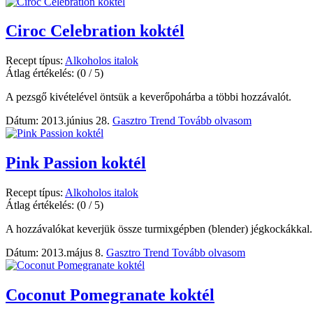
Ciroc Celebration koktél
Recept típus:
Alkoholos italok
Átlag értékelés:
(0 / 5)
A pezsgő kivételével öntsük a keverőpohárba a többi hozzávalót.
Dátum: 2013.június 28.
Gasztro Trend
Tovább olvasom
Pink Passion koktél
Recept típus:
Alkoholos italok
Átlag értékelés:
(0 / 5)
A hozzávalókat keverjük össze turmixgépben (blender) jégkockákkal.
Dátum: 2013.május 8.
Gasztro Trend
Tovább olvasom
Coconut Pomegranate koktél