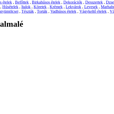
 ételek
,
Befőttek
,
Birkahúsos ételek
,
Dekorációk
,
Desszertek
,
Dzs
,
Húsételek
,
Italok
,
Köretek
,
Krémek
,
Lekvárok
,
Levesek
,
Marhahú
 gyümölcsei
,
Tészták
,
Torták
,
Vadhúsos ételek
,
Vágykeltő ételek
,
Vá
almalé