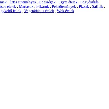
emek
,
Édes sütemények
,
Édességek
,
Egytálételek
,
Fogyókúrás
sos ételek
,
Mártások
,
Pékáruk
,
Péksütemények
,
Pizzák
,
Saláták
,
gykeltő italok
,
Vegetáriánus ételek
,
Wok ételek