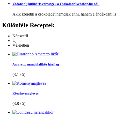
Vadonatúj kulináris édességek a CsokoladeWebshop.hu-nál!
Akik szeretik a csokoládét nemcsak enni, hanem ajándékozni is,
Különféle
Receptek
Népszerű
Új
Véleletlen
Amaretto mandulalikőr házilag
(3.1 / 5)
Köménymagleves
(3.8 / 5)