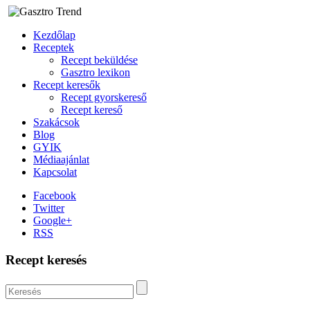
Kezdőlap
Receptek
Recept beküldése
Gasztro lexikon
Recept keresők
Recept gyorskereső
Recept kereső
Szakácsok
Blog
GYIK
Médiaajánlat
Kapcsolat
Facebook
Twitter
Google+
RSS
Recept keresés