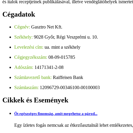
és italok receptjeinek publikálásával, illetve vendéglátóhelyek ismerte
Cégadatok
Cégnév:
Gasztro Net Kft.
Székhely:
9028 Győr, Régi Veszprémi u. 10.
Levelezési cím:
ua. mint a székhely
Cégjegyzékszám:
08-09-015785
Adószám:
14171341-2-08
Számlavezető bank:
Raiffeisen Bank
Számlaszám:
12096729-00346100-00100003
Cikkek
és Események
Öt egészséges finomság, amit megehetsz a párod...
Egy ízletes fogás nemcsak az étkezőasztalnál lehet emlékezetes