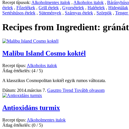
Recept típusok:
Alkoholmentes italok
,
Alkoholos italok
,
Bárányhúsos
ételek
,
Főzelékek
,
Grill ételek
,
Gyorsételek
,
Halételek
,
Hidegtálak
Sertéshúsos ételek
,
Sütemények
,
Szárnyas ételek
,
Szörpök
,
Tenger
Recipes from Ingredient:
gránát
Malibu Island Cosmo koktél
Recept típus:
Alkoholos italok
Átlag értékelés:
(4 / 5)
A klasszikus Cosmopolitan koktél egyik rumos változata.
Dátum: 2014.március 7.
Gasztro Trend
Tovább olvasom
Antioxidáns turmix
Recept típus:
Alkoholmentes italok
Átlag értékelés:
(0 / 5)