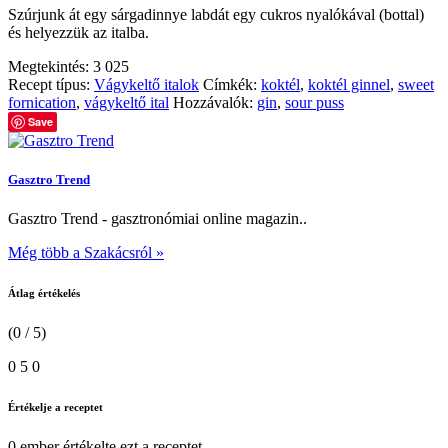
Szúrjunk át egy sárgadinnye labdát egy cukros nyalókával (bottal)
és helyezzük az italba.
Megtekintés:
3 025
Recept típus:
Vágykeltő italok
Címkék:
koktél
,
koktél ginnel
,
sweet
fornication
,
vágykeltő ital
Hozzávalók:
gin
,
sour puss
Save
Gasztro Trend
Gasztro Trend - gasztronómiai online magazin..
Még több a Szakácsról »
Átlag értékelés
(0 / 5)
0
5
0
Értékelje a receptet
0 ember
értékelte ezt a receptet