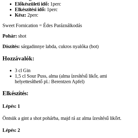
Előkészületi idő:
1perc
Elkészítési idő:
1perc
Kész:
2perc
Sweet Fornication = Édes Paráználkodás
Pohár:
shot
Díszítés:
sárgadinnye labda, cukros nyalóka (bot)
Hozzávalók:
3 cl Gin
1,5 cl Sour Puss, alma (alma ízesítésű likőr, ami
helyettesíthető pl.: Berentzen Apfel)
Elkészítés:
Lépés: 1
Öntsük a gint a shot pohárba, majd rá az alma ízesítésű likőrt.
Lépés: 2