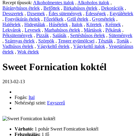
Recept típusok:
Alkoholmentes italok
,
Alkoholos italok
,
Bárányhúsos ételek
,
Befőttek
,
Birkahúsos ételek
,
Dekorációk
,
Desszertek
,
Dzsemek
,
Édes sütemények
,
Édességek
,
Egytálételek
,
Fogyókúrás ételek
,
Főzelékek
,
Grill ételek
,
Gyorsételek
,
Halételek
,
Hidegtálak
,
Húsételek
,
Italok
,
Köretek
,
Krémek
,
Lekvárok
,
Levesek
,
Marhahúsos ételek
,
Mártások
,
Pékáruk
,
Péksütemények
,
Pizzák
,
Saláták
,
Sertéshúsos ételek
,
Sütemények
,
Szárnyas ételek
,
Szörpök
,
Tenger gyümölcsei
,
Tészták
,
Torták
,
Vadhúsos ételek
,
Vágykeltő ételek
,
Vágykeltő italok
,
Vegetáriánus
ételek
,
Wok ételek
Sweet Fornication koktél
2013-02-13
Fogás:
Ital
Nehézségi szint:
Egyszerű
Várható:
1 pohár Sweet Fornication koktél
Felszolgálás:
1 fő