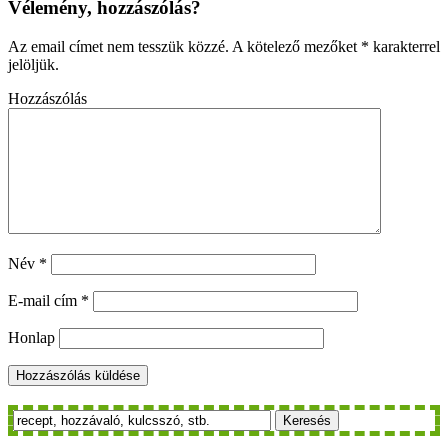
Vélemény, hozzászólás?
Az email címet nem tesszük közzé.
A kötelező mezőket
*
karakterrel
jelöljük.
Hozzászólás
Név
*
E-mail cím
*
Honlap
Keresés