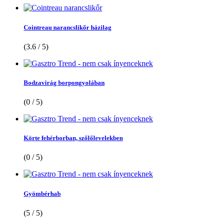
Cointreau narancslikőr házilag
(3.6 / 5)
Bodzavirág borpongyolában
(0 / 5)
Körte fehérborban, szőlőlevelekben
(0 / 5)
Gyömbérhab
(5 / 5)