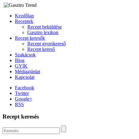
Kezdőlap
Receptek
Recept beküldése
Gasztro lexikon
Recept keresők
Recept gyorskereső
Recept kereső
Szakácsok
Blog
GYIK
Médiaajánlat
Kapcsolat
Facebook
Twitter
Google+
RSS
Recept keresés