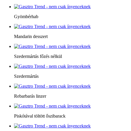
Gyömbérhab
Mandarin desszert
Szedermártás főzés nélkül
Szedermártás
Rebarbarás linzer
Piskótával töltött őszibarack