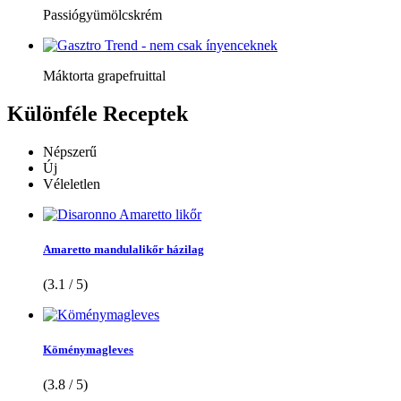
Passiógyümölcskrém
Máktorta grapefruittal
Különféle
Receptek
Népszerű
Új
Véleletlen
Amaretto mandulalikőr házilag
(3.1 / 5)
Köménymagleves
(3.8 / 5)