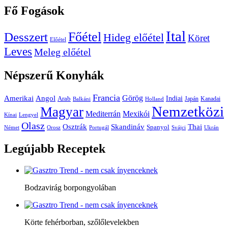
Fő
Fogások
Ital
Főétel
Desszert
Hideg előétel
Köret
Előétel
Leves
Meleg előétel
Népszerű
Konyhák
Francia
Amerikai
Görög
Angol
Indiai
Arab
Japán
Kanadai
Balkáni
Holland
Nemzetközi
Magyar
Mediterrán
Mexikói
Kínai
Lengyel
Olasz
Skandináv
Thai
Osztrák
Spanyol
Német
Orosz
Portugál
Svájci
Ukrán
Legújabb
Receptek
Bodzavirág borpongyolában
Körte fehérborban, szőlőlevelekben