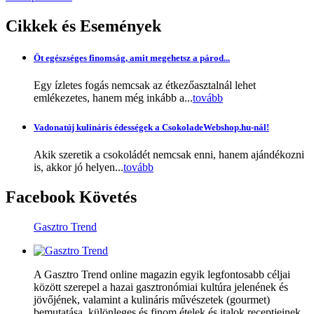
Cikkek
és Események
Öt egészséges finomság, amit megehetsz a párod...
Egy ízletes fogás nemcsak az étkezőasztalnál lehet
emlékezetes, hanem még inkább a...
tovább
Vadonatúj kulináris édességek a CsokoladeWebshop.hu-nál!
Akik szeretik a csokoládét nemcsak enni, hanem ajándékozni
is, akkor jó helyen...
tovább
Facebook
Követés
Gasztro Trend
A Gasztro Trend online magazin egyik legfontosabb céljai
között szerepel a hazai gasztronómiai kultúra jelenének és
jövőjének, valamint a kulináris művészetek (gourmet)
bemutatása, különleges és finom ételek és italok receptjeinek