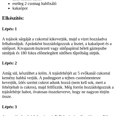
esetleg 2 csomag habfixáló
kakaópor
Elkészítés:
Lépés: 1
A tojások sárgáját a cukorral kikeverjük, majd a vizet hozzáadva
felhabosítjuk. Apránként hozzádolgozzuk a lisztet, a kakaóport és a
sütőport. Kivajazott-lisztezett vagy sütőpapírral bélelt gáztepsibe
simítjuk és 180 fokra előmelegített sütőben tűpróbáig sütjük.
Lépés: 2
Amíg sül, készülhet a krém. A tojásfehérjét az 5 evőkanál cukorral
kemény habbá verjük. A pudingport a tejben csomómentesre
keverjük, ízlés szerint cukrot adunk hozzá (nem kell sok, mert a
fehérjehab is cukros), majd felfőzzük. Még forrón hozzádolgozzuk a
tojásfehérje habot, óvatosan összekeverve, hogy ne nagyon törjön
össze.
Lépés: 3