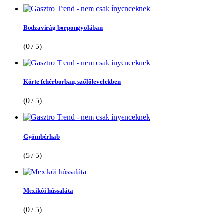
Bodzavirág borpongyolában
(0 / 5)
Körte fehérborban, szőlőlevelekben
(0 / 5)
Gyömbérhab
(5 / 5)
Mexikói hússaláta
(0 / 5)