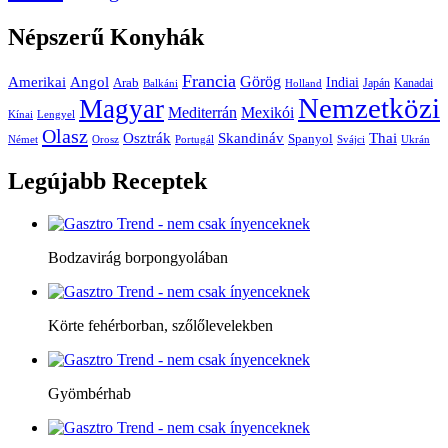
Népszerű
Konyhák
Francia
Amerikai
Görög
Angol
Indiai
Arab
Japán
Kanadai
Balkáni
Holland
Nemzetközi
Magyar
Mediterrán
Mexikói
Kínai
Lengyel
Olasz
Skandináv
Thai
Osztrák
Spanyol
Német
Orosz
Portugál
Svájci
Ukrán
Legújabb
Receptek
Bodzavirág borpongyolában
Körte fehérborban, szőlőlevelekben
Gyömbérhab