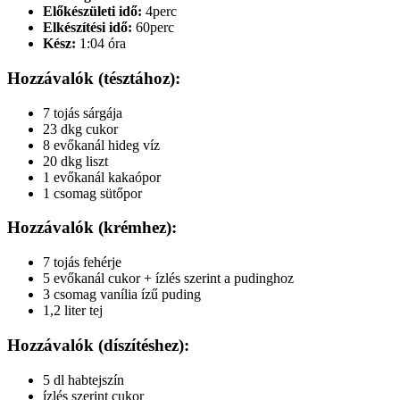
Előkészületi idő:
4perc
Elkészítési idő:
60perc
Kész:
1:04 óra
Hozzávalók (tésztához):
7 tojás sárgája
23 dkg cukor
8 evőkanál hideg víz
20 dkg liszt
1 evőkanál kakaópor
1 csomag sütőpor
Hozzávalók (krémhez):
7 tojás fehérje
5 evőkanál cukor + ízlés szerint a pudinghoz
3 csomag vanília ízű puding
1,2 liter tej
Hozzávalók (díszítéshez):
5 dl habtejszín
ízlés szerint cukor