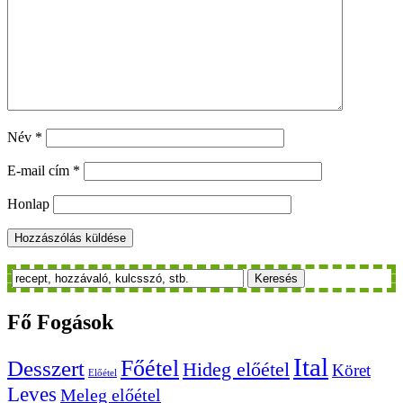
Név
*
E-mail cím
*
Honlap
Keresés
Fő
Fogások
Ital
Főétel
Desszert
Hideg előétel
Köret
Előétel
Leves
Meleg előétel