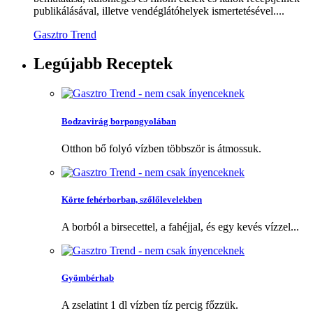
publikálásával, illetve vendéglátóhelyek ismertetésével....
Gasztro Trend
Legújabb
Receptek
Bodzavirág borpongyolában
Otthon bő folyó vízben többször is átmossuk.
Körte fehérborban, szőlőlevelekben
A borból a birsecettel, a fahéjjal, és egy kevés vízzel...
Gyömbérhab
A zselatint 1 dl vízben tíz percig főzzük.