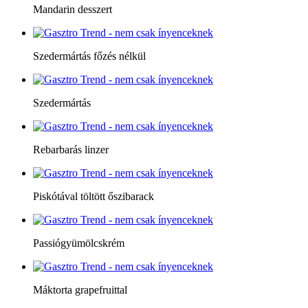
Mandarin desszert
Szedermártás főzés nélkül
Szedermártás
Rebarbarás linzer
Piskótával töltött őszibarack
Passiógyümölcskrém
Máktorta grapefruittal