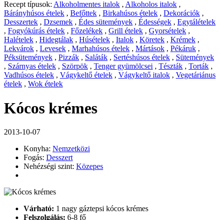
Recept típusok:
Alkoholmentes italok
,
Alkoholos italok
,
Bárányhúsos ételek
,
Befőttek
,
Birkahúsos ételek
,
Dekorációk
,
Desszertek
,
Dzsemek
,
Édes sütemények
,
Édességek
,
Egytálételek
,
Fogyókúrás ételek
,
Főzelékek
,
Grill ételek
,
Gyorsételek
,
Halételek
,
Hidegtálak
,
Húsételek
,
Italok
,
Köretek
,
Krémek
,
Lekvárok
,
Levesek
,
Marhahúsos ételek
,
Mártások
,
Pékáruk
,
Péksütemények
,
Pizzák
,
Saláták
,
Sertéshúsos ételek
,
Sütemények
,
Szárnyas ételek
,
Szörpök
,
Tenger gyümölcsei
,
Tészták
,
Torták
,
Vadhúsos ételek
,
Vágykeltő ételek
,
Vágykeltő italok
,
Vegetáriánus
ételek
,
Wok ételek
Kócos krémes
2013-10-07
Konyha:
Nemzetközi
Fogás:
Desszert
Nehézségi szint:
Közepes
Várható:
1 nagy gáztepsi kócos krémes
Felszolgálás:
6-8 fő