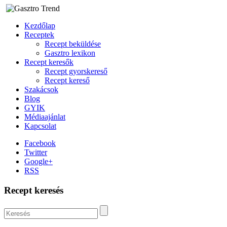
Kezdőlap
Receptek
Recept beküldése
Gasztro lexikon
Recept keresők
Recept gyorskereső
Recept kereső
Szakácsok
Blog
GYIK
Médiaajánlat
Kapcsolat
Facebook
Twitter
Google+
RSS
Recept keresés