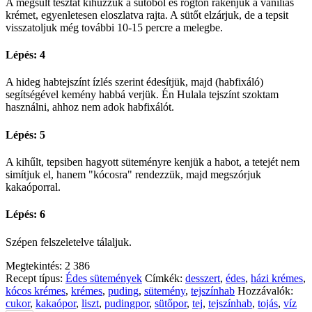
A megsült tésztát kihúzzuk a sütőből és rögtön rákenjük a vaníliás
krémet, egyenletesen eloszlatva rajta. A sütőt elzárjuk, de a tepsit
visszatoljuk még további 10-15 percre a melegbe.
Lépés: 4
A hideg habtejszínt ízlés szerint édesítjük, majd (habfixáló)
segítségével kemény habbá verjük. Én Hulala tejszínt szoktam
használni, ahhoz nem adok habfixálót.
Lépés: 5
A kihűlt, tepsiben hagyott süteményre kenjük a habot, a tetejét nem
simítjuk el, hanem "kócosra" rendezzük, majd megszórjuk
kakaóporral.
Lépés: 6
Szépen felszeletelve tálaljuk.
Megtekintés:
2 386
Recept típus:
Édes sütemények
Címkék:
desszert
,
édes
,
házi krémes
,
kócos krémes
,
krémes
,
puding
,
sütemény
,
tejszínhab
Hozzávalók:
cukor
,
kakaópor
,
liszt
,
pudingpor
,
sütőpor
,
tej
,
tejszínhab
,
tojás
,
víz