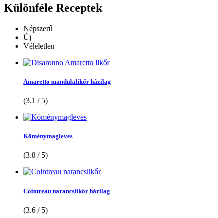
Különféle
Receptek
Népszerű
Új
Véleletlen
Amaretto mandulalikőr házilag
(3.1 / 5)
Köménymagleves
(3.8 / 5)
Cointreau narancslikőr házilag
(3.6 / 5)