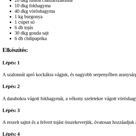
20 dkg füstölt császárszalonna
10 dkg fokhagyma
40 dkg vöröshagyma
1 kg burgonya
1 csipet só
6 db tojás
30 dkg gouda sajt
6 db chilipaprika
Elkészítés:
Lépés: 1
A szalonnát apró kockákra vágjuk, és nagyobb serpenyőben aranysárgá
Lépés: 2
A darabokra vágott fokhagymát, a vékony szeletekre vágott vöröshagy
Lépés: 3
A reszelt sajtot és a felvert tojást összekeverjük, óvatosan hozzáadjuk a
Lépés: 4