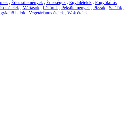
emek
,
Édes sütemények
,
Édességek
,
Egytálételek
,
Fogyókúrás
sos ételek
,
Mártások
,
Pékáruk
,
Péksütemények
,
Pizzák
,
Saláták
,
gykeltő italok
,
Vegetáriánus ételek
,
Wok ételek