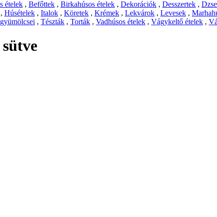
 ételek
,
Befőttek
,
Birkahúsos ételek
,
Dekorációk
,
Desszertek
,
Dzs
,
Húsételek
,
Italok
,
Köretek
,
Krémek
,
Lekvárok
,
Levesek
,
Marhahú
 gyümölcsei
,
Tészták
,
Torták
,
Vadhúsos ételek
,
Vágykeltő ételek
,
Vá
 sütve