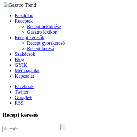
Kezdőlap
Receptek
Recept beküldése
Gasztro lexikon
Recept keresők
Recept gyorskereső
Recept kereső
Szakácsok
Blog
GYIK
Médiaajánlat
Kapcsolat
Facebook
Twitter
Google+
RSS
Recept keresés