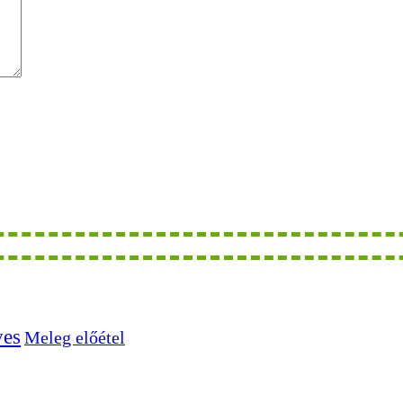
ves
Meleg előétel