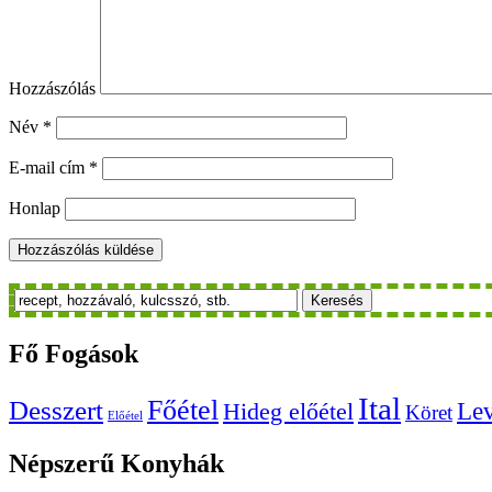
Hozzászólás
Név
*
E-mail cím
*
Honlap
Keresés
Fő
Fogások
Ital
Főétel
Desszert
Le
Hideg előétel
Köret
Előétel
Népszerű
Konyhák