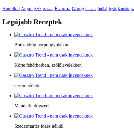
Francia
Amerikai
Görög
Angol
Indiai
Arab
Japán
Kanadai
Balkáni
Holland
Kí
Legújabb
Receptek
Bodzavirág borpongyolában
Körte fehérborban, szőlőlevelekben
Gyömbérhab
Mandarin desszert
Szedermártás főzés nélkül