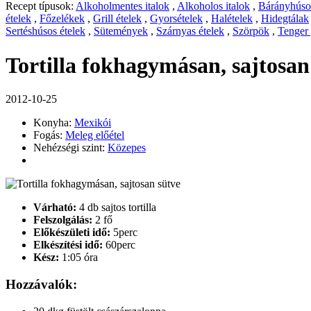
Recept típusok:
Alkoholmentes italok
,
Alkoholos italok
,
Bárányhúsos
ételek
,
Főzelékek
,
Grill ételek
,
Gyorsételek
,
Halételek
,
Hidegtálak
Sertéshúsos ételek
,
Sütemények
,
Szárnyas ételek
,
Szörpök
,
Tenger
Tortilla fokhagymásan, sajtosan
2012-10-25
Konyha:
Mexikói
Fogás:
Meleg előétel
Nehézségi szint:
Közepes
Várható:
4 db sajtos tortilla
Felszolgálás:
2 fő
Előkészületi idő:
5perc
Elkészítési idő:
60perc
Kész:
1:05 óra
Hozzávalók: