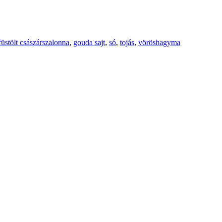
füstölt császárszalonna
,
gouda sajt
,
só
,
tojás
,
vöröshagyma