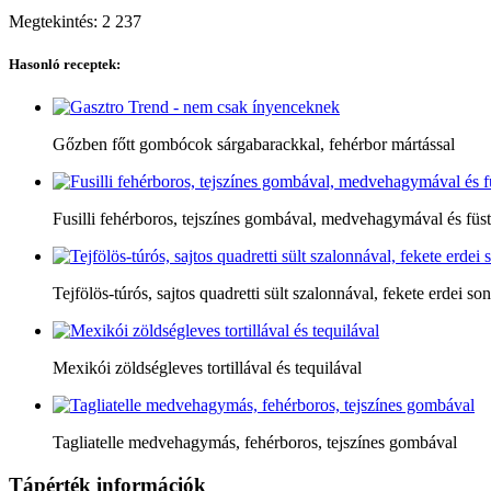
Megtekintés:
2 237
Hasonló receptek:
Gőzben főtt gombócok sárgabarackkal, fehérbor mártással
Fusilli fehérboros, tejszínes gombával, medvehagymával és füstöl
Tejfölös-túrós, sajtos quadretti sült szalonnával, fekete erdei so
Mexikói zöldségleves tortillával és tequilával
Tagliatelle medvehagymás, fehérboros, tejszínes gombával
Tápérték információk