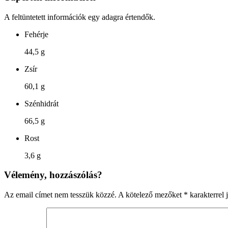
A feltüntetett információk egy adagra értendők.
Fehérje
44,5 g
Zsír
60,1 g
Szénhidrát
66,5 g
Rost
3,6 g
Vélemény, hozzászólás?
Az email címet nem tesszük közzé.
A kötelező mezőket
*
karakterrel j