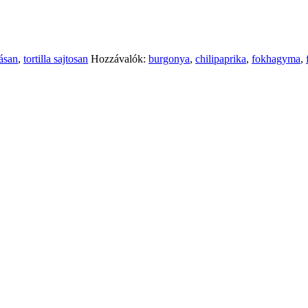
másan
,
tortilla sajtosan
Hozzávalók:
burgonya
,
chilipaprika
,
fokhagyma
,