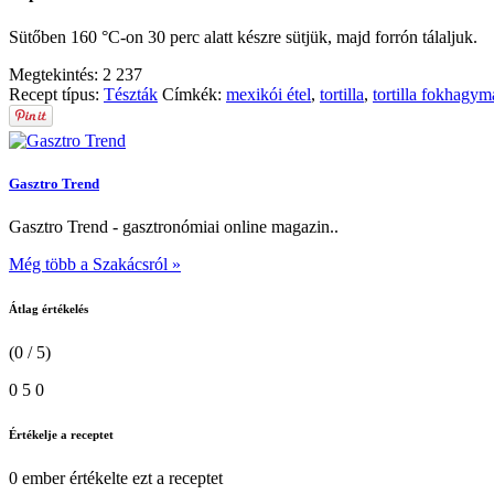
Sütőben 160 °C-on 30 perc alatt készre sütjük, majd forrón tálaljuk.
Megtekintés:
2 237
Recept típus:
Tészták
Címkék:
mexikói étel
,
tortilla
,
tortilla fokhagy
Gasztro Trend
Gasztro Trend - gasztronómiai online magazin..
Még több a Szakácsról »
Átlag értékelés
(0 / 5)
0
5
0
Értékelje a receptet
0 ember
értékelte ezt a receptet