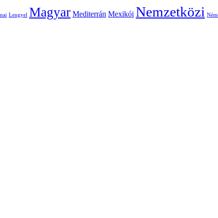
Nemzetközi
Magyar
Mediterrán
Mexikói
nai
Lengyel
Ném