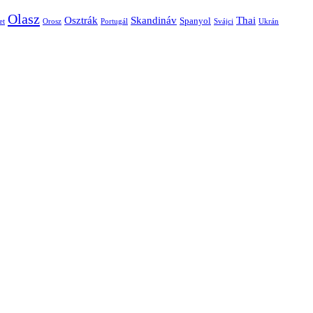
Olasz
Skandináv
Thai
Osztrák
Spanyol
et
Orosz
Portugál
Svájci
Ukrán