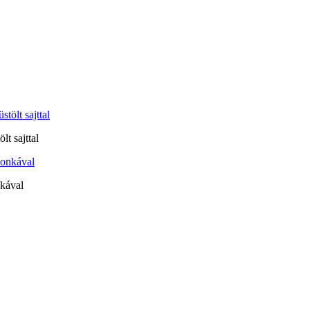
t sajttal
nkával