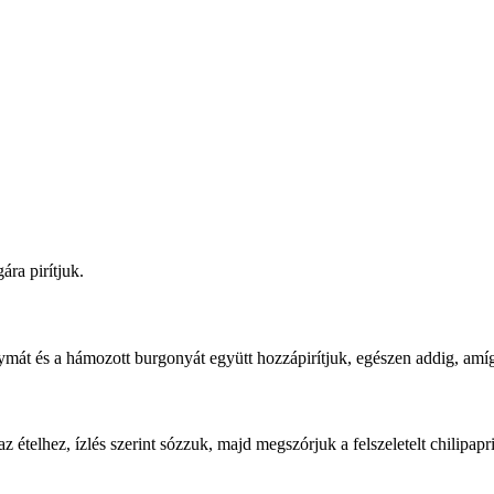
ra pirítjuk.
mát és a hámozott burgonyát együtt hozzápirítjuk, egészen addig, amí
z ételhez, ízlés szerint sózzuk, majd megszórjuk a felszeletelt chilipaprik