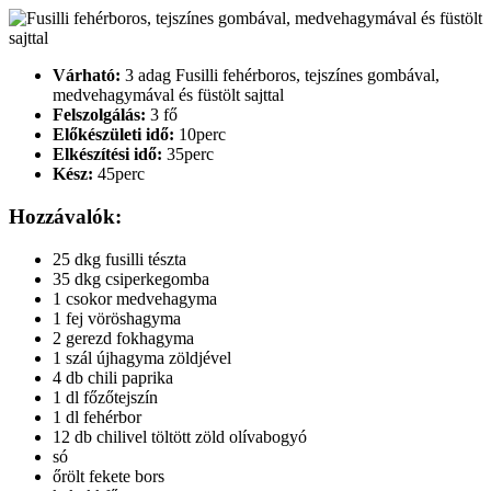
Várható:
3 adag Fusilli fehérboros, tejszínes gombával,
medvehagymával és füstölt sajttal
Felszolgálás:
3 fő
Előkészületi idő:
10perc
Elkészítési idő:
35perc
Kész:
45perc
Hozzávalók:
25 dkg fusilli tészta
35 dkg csiperkegomba
1 csokor medvehagyma
1 fej vöröshagyma
2 gerezd fokhagyma
1 szál újhagyma zöldjével
4 db chili paprika
1 dl főzőtejszín
1 dl fehérbor
12 db chilivel töltött zöld olívabogyó
só
őrölt fekete bors