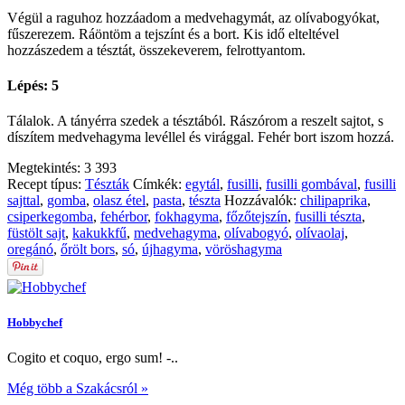
Végül a raguhoz hozzáadom a medvehagymát, az olívabogyókat,
fűszerezem. Ráöntöm a tejszínt és a bort. Kis idő elteltével
hozzászedem a tésztát, összekeverem, felrottyantom.
Lépés: 5
Tálalok. A tányérra szedek a tésztából. Rászórom a reszelt sajtot, s
díszítem medvehagyma levéllel és virággal. Fehér bort iszom hozzá.
Megtekintés:
3 393
Recept típus:
Tészták
Címkék:
egytál
,
fusilli
,
fusilli gombával
,
fusilli
sajttal
,
gomba
,
olasz étel
,
pasta
,
tészta
Hozzávalók:
chilipaprika
,
csiperkegomba
,
fehérbor
,
fokhagyma
,
főzőtejszín
,
fusilli tészta
,
füstölt sajt
,
kakukkfű
,
medvehagyma
,
olívabogyó
,
olívaolaj
,
oregánó
,
őrölt bors
,
só
,
újhagyma
,
vöröshagyma
Hobbychef
Cogito et coquo, ergo sum! -..
Még több a Szakácsról »