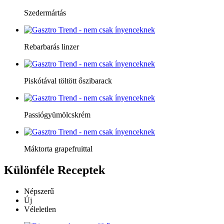
Szedermártás
Rebarbarás linzer
Piskótával töltött őszibarack
Passiógyümölcskrém
Máktorta grapefruittal
Különféle
Receptek
Népszerű
Új
Véleletlen