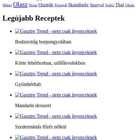
Olasz
Skandináv
Thai
Osztrák
Spanyol
Német
Orosz
Portugál
Svájci
Ukrán
Legújabb
Receptek
Bodzavirág borpongyolában
Körte fehérborban, szőlőlevelekben
Gyömbérhab
Mandarin desszert
Szedermártás főzés nélkül