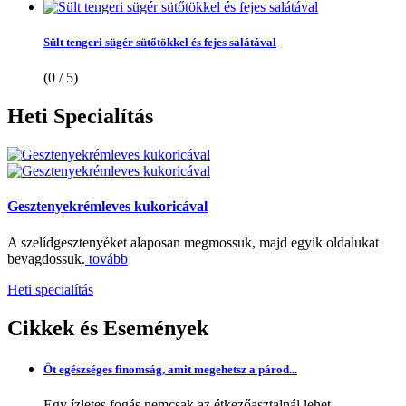
Sült tengeri sügér sütőtökkel és fejes salátával
(0 / 5)
Heti
Specialítás
Gesztenyekrémleves kukoricával
A szelídgesztenyéket alaposan megmossuk, majd egyik oldalukat
bevagdossuk.
tovább
Heti specialítás
Cikkek
és Események
Öt egészséges finomság, amit megehetsz a párod...
Egy ízletes fogás nemcsak az étkezőasztalnál lehet