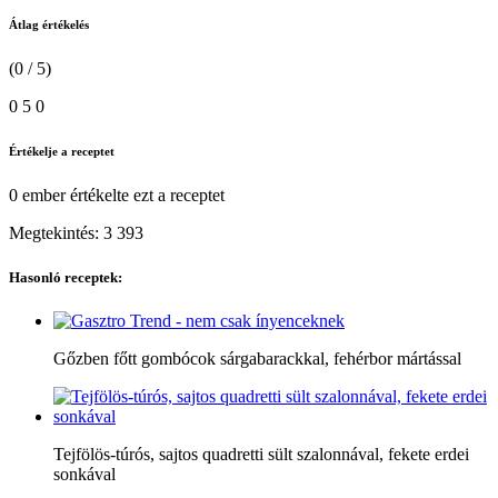
Átlag értékelés
(0 / 5)
0
5
0
Értékelje a receptet
0 ember
értékelte ezt a receptet
Megtekintés:
3 393
Hasonló receptek:
Gőzben főtt gombócok sárgabarackkal, fehérbor mártással
Tejfölös-túrós, sajtos quadretti sült szalonnával, fekete erdei
sonkával