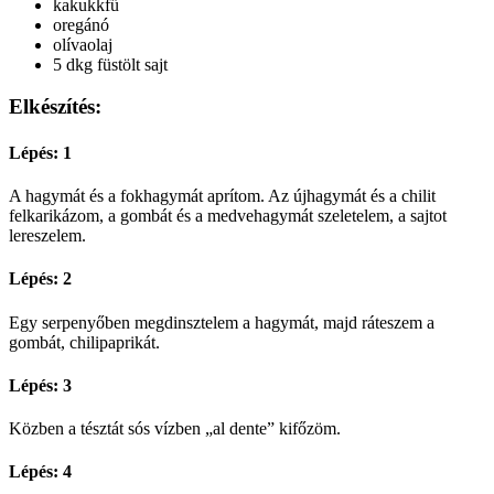
kakukkfű
oregánó
olívaolaj
5 dkg füstölt sajt
Elkészítés:
Lépés: 1
A hagymát és a fokhagymát aprítom. Az újhagymát és a chilit
felkarikázom, a gombát és a medvehagymát szeletelem, a sajtot
lereszelem.
Lépés: 2
Egy serpenyőben megdinsztelem a hagymát, majd ráteszem a
gombát, chilipaprikát.
Lépés: 3
Közben a tésztát sós vízben „al dente” kifőzöm.
Lépés: 4