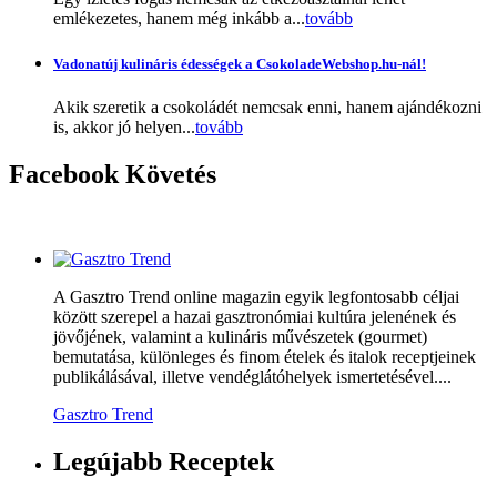
emlékezetes, hanem még inkább a...
tovább
Vadonatúj kulináris édességek a CsokoladeWebshop.hu-nál!
Akik szeretik a csokoládét nemcsak enni, hanem ajándékozni
is, akkor jó helyen...
tovább
Facebook
Követés
A Gasztro Trend online magazin egyik legfontosabb céljai
között szerepel a hazai gasztronómiai kultúra jelenének és
jövőjének, valamint a kulináris művészetek (gourmet)
bemutatása, különleges és finom ételek és italok receptjeinek
publikálásával, illetve vendéglátóhelyek ismertetésével....
Gasztro Trend
Legújabb
Receptek