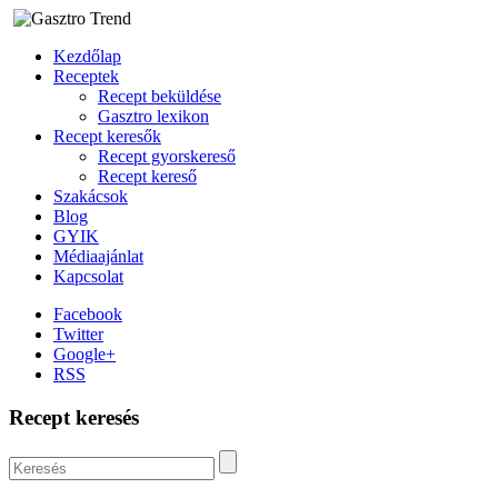
Kezdőlap
Receptek
Recept beküldése
Gasztro lexikon
Recept keresők
Recept gyorskereső
Recept kereső
Szakácsok
Blog
GYIK
Médiaajánlat
Kapcsolat
Facebook
Twitter
Google+
RSS
Recept keresés