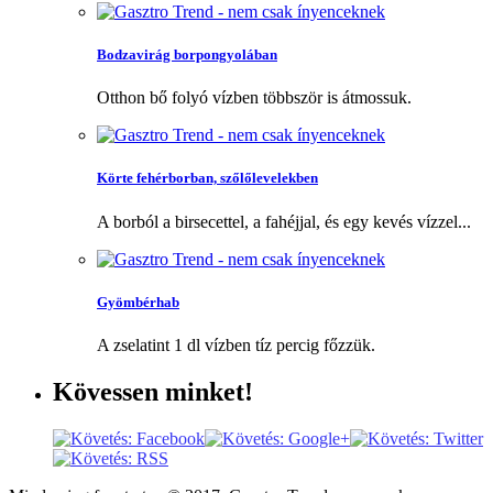
Bodzavirág borpongyolában
Otthon bő folyó vízben többször is átmossuk.
Körte fehérborban, szőlőlevelekben
A borból a birsecettel, a fahéjjal, és egy kevés vízzel...
Gyömbérhab
A zselatint 1 dl vízben tíz percig főzzük.
Kövessen
minket!