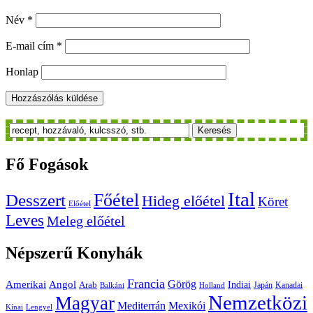
Név
*
E-mail cím
*
Honlap
Keresés
Fő
Fogások
Ital
Főétel
Desszert
Hideg előétel
Köret
Előétel
Leves
Meleg előétel
Népszerű
Konyhák
Francia
Amerikai
Görög
Angol
Indiai
Arab
Japán
Kanadai
Balkáni
Holland
Nemzetközi
Magyar
Mediterrán
Mexikói
Kínai
Lengyel