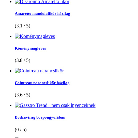
Amaretto mandulalikőr házilag
(3.1 / 5)
Köménymagleves
(3.8 / 5)
Cointreau narancslikőr házilag
(3.6 / 5)
Bodzavirág borpongyolában
(0 / 5)