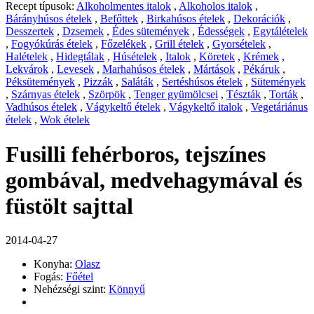
Recept típusok:
Alkoholmentes italok
,
Alkoholos italok
,
Bárányhúsos ételek
,
Befőttek
,
Birkahúsos ételek
,
Dekorációk
,
Desszertek
,
Dzsemek
,
Édes sütemények
,
Édességek
,
Egytálételek
,
Fogyókúrás ételek
,
Főzelékek
,
Grill ételek
,
Gyorsételek
,
Halételek
,
Hidegtálak
,
Húsételek
,
Italok
,
Köretek
,
Krémek
,
Lekvárok
,
Levesek
,
Marhahúsos ételek
,
Mártások
,
Pékáruk
,
Péksütemények
,
Pizzák
,
Saláták
,
Sertéshúsos ételek
,
Sütemények
,
Szárnyas ételek
,
Szörpök
,
Tenger gyümölcsei
,
Tészták
,
Torták
,
Vadhúsos ételek
,
Vágykeltő ételek
,
Vágykeltő italok
,
Vegetáriánus
ételek
,
Wok ételek
Fusilli fehérboros, tejszínes
gombával, medvehagymával és
füstölt sajttal
2014-04-27
Konyha:
Olasz
Fogás:
Főétel
Nehézségi szint:
Könnyű