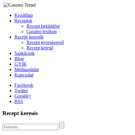
Kezdőlap
Receptek
Recept beküldése
Gasztro lexikon
Recept keresők
Recept gyorskereső
Recept kereső
Szakácsok
Blog
GYIK
Médiaajánlat
Kapcsolat
Facebook
Twitter
Google+
RSS
Recept keresés