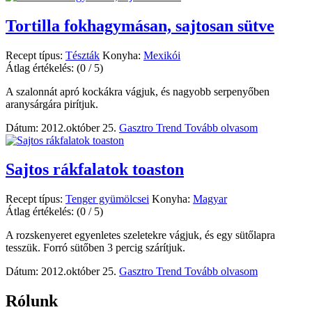
Tortilla fokhagymásan, sajtosan sütve
Recept típus:
Tészták
Konyha:
Mexikói
Átlag értékelés:
(0 / 5)
A szalonnát apró kockákra vágjuk, és nagyobb serpenyőben
aranysárgára pirítjuk.
Dátum: 2012.október 25.
Gasztro Trend
Tovább olvasom
Sajtos rákfalatok toaston
Recept típus:
Tenger gyümölcsei
Konyha:
Magyar
Átlag értékelés:
(0 / 5)
A rozskenyeret egyenletes szeletekre vágjuk, és egy sütőlapra
tesszük. Forró sütőben 3 percig szárítjuk.
Dátum: 2012.október 25.
Gasztro Trend
Tovább olvasom
Rólunk