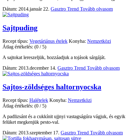
Dátum: 2014.január 22.
Gasztro Trend
Tovább olvasom
Sajtpuding
Recept típus:
Vegetáriánus ételek
Konyha:
Nemzetközi
Átlag értékelés:
(0 / 5)
A sajtokat lereszeljük, hozzáadjuk a tojások sárgáját.
Dátum: 2013.december 14.
Gasztro Trend
Tovább olvasom
Sajtos-zöldséges haltornyocska
Recept típus:
Halételek
Konyha:
Nemzetközi
Átlag értékelés:
(0 / 5)
A padlizsánt és a cukkínit ujjnyi vastagságúra vágjuk, és egyik
felüket megkenjük pesto-val.
Dátum: 2013.szeptember 17.
Gasztro Trend
Tovább olvasom