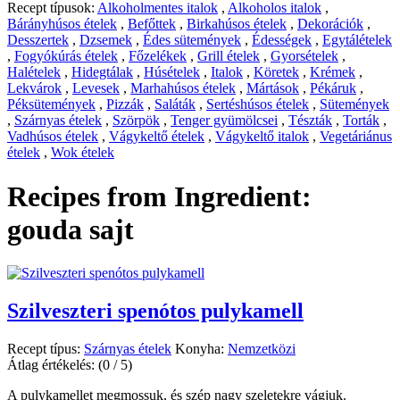
Recept típusok:
Alkoholmentes italok
,
Alkoholos italok
,
Bárányhúsos ételek
,
Befőttek
,
Birkahúsos ételek
,
Dekorációk
,
Desszertek
,
Dzsemek
,
Édes sütemények
,
Édességek
,
Egytálételek
,
Fogyókúrás ételek
,
Főzelékek
,
Grill ételek
,
Gyorsételek
,
Halételek
,
Hidegtálak
,
Húsételek
,
Italok
,
Köretek
,
Krémek
,
Lekvárok
,
Levesek
,
Marhahúsos ételek
,
Mártások
,
Pékáruk
,
Péksütemények
,
Pizzák
,
Saláták
,
Sertéshúsos ételek
,
Sütemények
,
Szárnyas ételek
,
Szörpök
,
Tenger gyümölcsei
,
Tészták
,
Torták
,
Vadhúsos ételek
,
Vágykeltő ételek
,
Vágykeltő italok
,
Vegetáriánus
ételek
,
Wok ételek
Recipes from Ingredient:
gouda sajt
Szilveszteri spenótos pulykamell
Recept típus:
Szárnyas ételek
Konyha:
Nemzetközi
Átlag értékelés:
(0 / 5)
A pulykamellet megmossuk, és szép nagy szeletekre vágjuk.