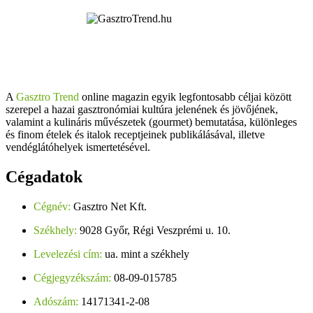
A
Gasztro Trend
online magazin egyik legfontosabb céljai között
szerepel a hazai gasztronómiai kultúra jelenének és jövőjének,
valamint a kulináris művészetek (gourmet) bemutatása, különleges
és finom ételek és italok receptjeinek publikálásával, illetve
vendéglátóhelyek ismertetésével.
Cégadatok
Cégnév:
Gasztro Net Kft.
Székhely:
9028 Győr, Régi Veszprémi u. 10.
Levelezési cím:
ua. mint a székhely
Cégjegyzékszám:
08-09-015785
Adószám:
14171341-2-08