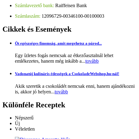
Számlavezető bank:
Raiffeisen Bank
Számlaszám:
12096729-00346100-00100003
Cikkek
és Események
Öt egészséges finomság, amit megehetsz a párod...
Egy ízletes fogás nemcsak az étkezőasztalnál lehet
emlékezetes, hanem még inkább a...
tovább
Vadonatúj kulináris édességek a CsokoladeWebshop.hu-nál!
Akik szeretik a csokoládét nemcsak enni, hanem ajándékozni
is, akkor jó helyen...
tovább
Különféle
Receptek
Népszerű
Új
Véleletlen