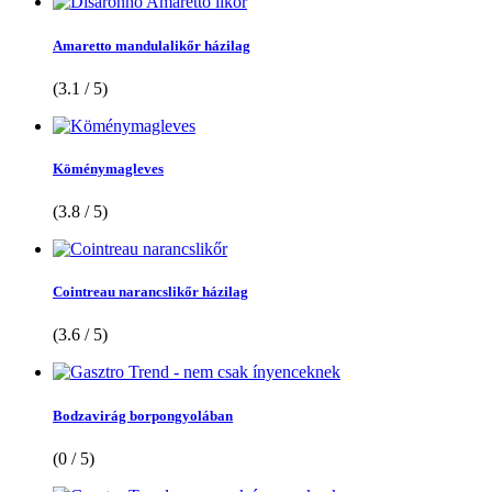
Amaretto mandulalikőr házilag
(3.1 / 5)
Köménymagleves
(3.8 / 5)
Cointreau narancslikőr házilag
(3.6 / 5)
Bodzavirág borpongyolában
(0 / 5)