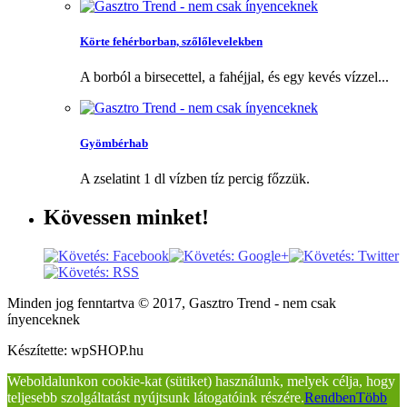
Körte fehérborban, szőlőlevelekben
A borból a birsecettel, a fahéjjal, és egy kevés vízzel...
Gyömbérhab
A zselatint 1 dl vízben tíz percig főzzük.
Kövessen
minket!
Minden jog fenntartva © 2017, Gasztro Trend - nem csak
ínyenceknek
Készítette: wpSHOP.hu
Weboldalunkon cookie-kat (sütiket) használunk, melyek célja, hogy
teljesebb szolgáltatást nyújtsunk látogatóink részére.
Rendben
Több