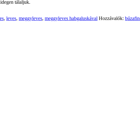
idegen tálaljuk.
es
,
leves
,
meggyleves
,
meggyleves habgaluskával
Hozzávalók:
búzafin