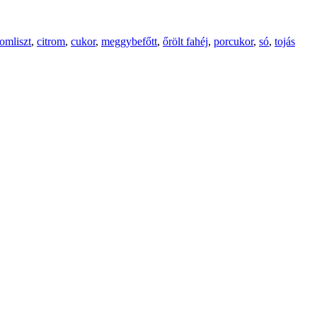
omliszt
,
citrom
,
cukor
,
meggybefőtt
,
őrölt fahéj
,
porcukor
,
só
,
tojás