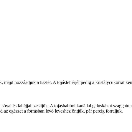
k, majd hozzáadjuk a lisztet. A tojásfehérjét pedig a kristálycukorral k
l, sóval és fahéjjal ízesítjük. A tojáshabból kanállal galuskákat szaggatu
az egészet a forrásban lévő leveshez öntjük, pár percig forraljuk.