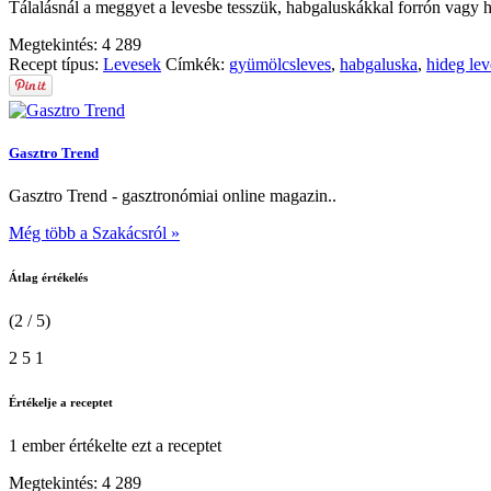
Tálalásnál a meggyet a levesbe tesszük, habgaluskákkal forrón vagy h
Megtekintés:
4 289
Recept típus:
Levesek
Címkék:
gyümölcsleves
,
habgaluska
,
hideg lev
Gasztro Trend
Gasztro Trend - gasztronómiai online magazin..
Még több a Szakácsról »
Átlag értékelés
(2 / 5)
2
5
1
Értékelje a receptet
1 ember
értékelte ezt a receptet
Megtekintés:
4 289