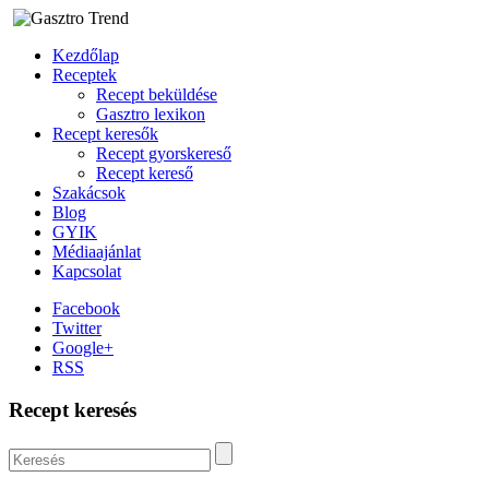
Kezdőlap
Receptek
Recept beküldése
Gasztro lexikon
Recept keresők
Recept gyorskereső
Recept kereső
Szakácsok
Blog
GYIK
Médiaajánlat
Kapcsolat
Facebook
Twitter
Google+
RSS
Recept keresés