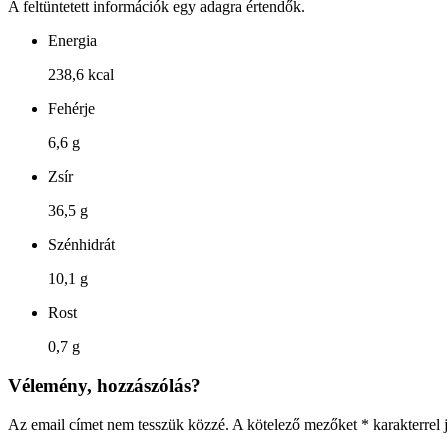
A feltüntetett információk egy adagra értendők.
Energia
238,6 kcal
Fehérje
6,6 g
Zsír
36,5 g
Szénhidrát
10,1 g
Rost
0,7 g
Vélemény, hozzászólás?
Az email címet nem tesszük közzé.
A kötelező mezőket
*
karakterrel j