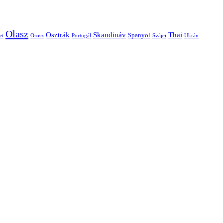
Olasz
Skandináv
Thai
Osztrák
Spanyol
et
Orosz
Portugál
Svájci
Ukrán