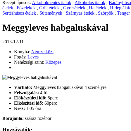
Recept típusok:
Alkoholmentes italok
,
Alkoholos italok
,
Bárányhúsos
ételek
,
Főzelékek
,
Grill ételek
,
Gyorsételek
,
Halételek
,
Hidegtálak
Sertéshúsos ételek
,
Sütemények
,
Szárnyas ételek
,
Szörpök
,
Tenger
Meggyleves habgaluskával
2013-12-11
Konyha:
Nemzetközi
Fogás:
Leves
Nehézségi szint:
Közepes
Várható:
Meggyleves habgaluskával 4 személyre
Felszolgálás:
4 fő
Előkészületi idő:
5perc
Elkészítési idő:
60perc
Kész:
1:05 óra
Borajánló:
száraz rozébor
Hozzávalók: