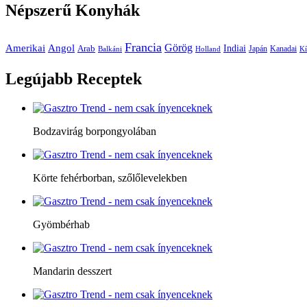
Népszerű
Konyhák
Francia
Amerikai
Görög
Angol
Indiai
Arab
Japán
Kanadai
Balkáni
Holland
Kí
Legújabb
Receptek
Bodzavirág borpongyolában
Körte fehérborban, szőlőlevelekben
Gyömbérhab
Mandarin desszert