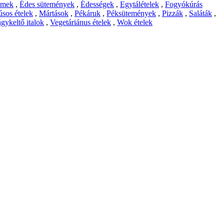
emek
,
Édes sütemények
,
Édességek
,
Egytálételek
,
Fogyókúrás
sos ételek
,
Mártások
,
Pékáruk
,
Péksütemények
,
Pizzák
,
Saláták
,
gykeltő italok
,
Vegetáriánus ételek
,
Wok ételek