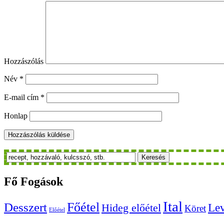
Hozzászólás
Név
*
E-mail cím
*
Honlap
Keresés
Fő
Fogások
Ital
Főétel
Desszert
Le
Hideg előétel
Köret
Előétel