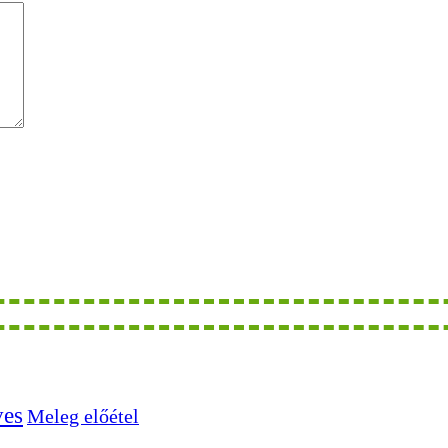
ves
Meleg előétel