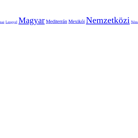
Nemzetközi
Magyar
Mediterrán
Mexikói
nai
Lengyel
Ném