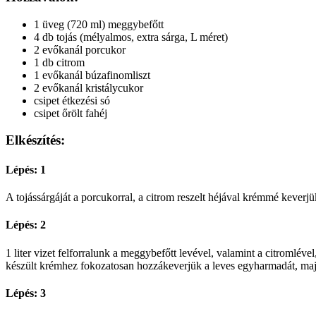
1 üveg (720 ml) meggybefőtt
4 db tojás (mélyalmos, extra sárga, L méret)
2 evőkanál porcukor
1 db citrom
1 evőkanál búzafinomliszt
2 evőkanál kristálycukor
csipet étkezési só
csipet őrölt fahéj
Elkészítés:
Lépés: 1
A tojássárgáját a porcukorral, a citrom reszelt héjával krémmé keverjü
Lépés: 2
1 liter vizet felforralunk a meggybefőtt levével, valamint a citromléve
készült krémhez fokozatosan hozzákeverjük a leves egyharmadát, majd 
Lépés: 3