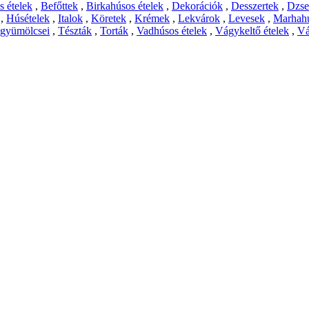
 ételek
,
Befőttek
,
Birkahúsos ételek
,
Dekorációk
,
Desszertek
,
Dzs
,
Húsételek
,
Italok
,
Köretek
,
Krémek
,
Lekvárok
,
Levesek
,
Marhahú
 gyümölcsei
,
Tészták
,
Torták
,
Vadhúsos ételek
,
Vágykeltő ételek
,
Vá