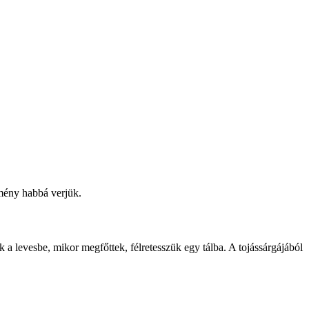
emény habbá verjük.
nk a levesbe, mikor megfőttek, félretesszük egy tálba. A tojássárgájából