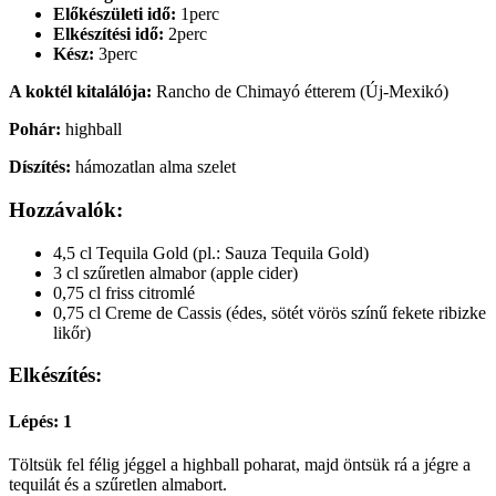
Előkészületi idő:
1perc
Elkészítési idő:
2perc
Kész:
3perc
A koktél kitalálója:
Rancho de Chimayó étterem (Új-Mexikó)
Pohár:
highball
Díszítés:
hámozatlan alma szelet
Hozzávalók:
4,5 cl Tequila Gold (pl.: Sauza Tequila Gold)
3 cl szűretlen almabor (apple cider)
0,75 cl friss citromlé
0,75 cl Creme de Cassis (édes, sötét vörös színű fekete ribizke
likőr)
Elkészítés:
Lépés: 1
Töltsük fel félig jéggel a highball poharat, majd öntsük rá a jégre a
tequilát és a szűretlen almabort.