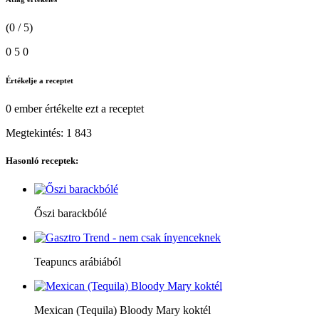
(0 / 5)
0
5
0
Értékelje a receptet
0 ember
értékelte ezt a receptet
Megtekintés:
1 843
Hasonló receptek:
Őszi barackbólé
Teapuncs arábiából
Mexican (Tequila) Bloody Mary koktél