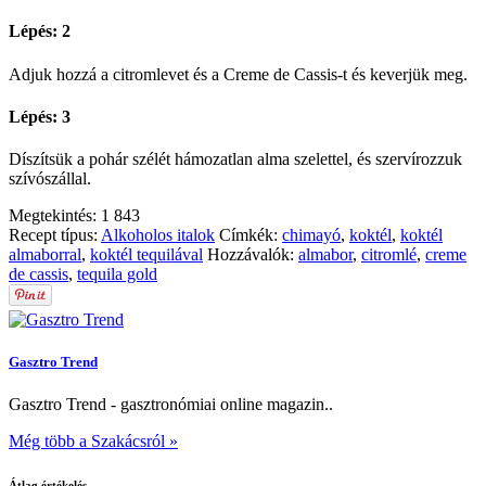
Lépés: 2
Adjuk hozzá a citromlevet és a Creme de Cassis-t és keverjük meg.
Lépés: 3
Díszítsük a pohár szélét hámozatlan alma szelettel, és szervírozzuk
szívószállal.
Megtekintés:
1 843
Recept típus:
Alkoholos italok
Címkék:
chimayó
,
koktél
,
koktél
almaborral
,
koktél tequilával
Hozzávalók:
almabor
,
citromlé
,
creme
de cassis
,
tequila gold
Gasztro Trend
Gasztro Trend - gasztronómiai online magazin..
Még több a Szakácsról »
Átlag értékelés