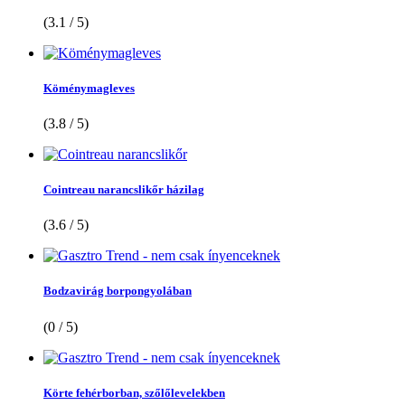
(3.1 / 5)
Köménymagleves
(3.8 / 5)
Cointreau narancslikőr házilag
(3.6 / 5)
Bodzavirág borpongyolában
(0 / 5)
Körte fehérborban, szőlőlevelekben