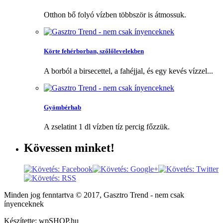
Otthon bő folyó vízben többször is átmossuk.
Körte fehérborban, szőlőlevelekben
A borból a birsecettel, a fahéjjal, és egy kevés vízzel...
Gyömbérhab
A zselatint 1 dl vízben tíz percig főzzük.
Kövessen
minket!
Minden jog fenntartva © 2017, Gasztro Trend - nem csak
ínyenceknek
Készítette: wpSHOP.hu