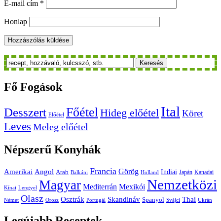
E-mail cím
*
Honlap
Keresés
Fő
Fogások
Ital
Főétel
Desszert
Hideg előétel
Köret
Előétel
Leves
Meleg előétel
Népszerű
Konyhák
Francia
Amerikai
Görög
Angol
Indiai
Arab
Japán
Kanadai
Balkáni
Holland
Nemzetközi
Magyar
Mediterrán
Mexikói
Kínai
Lengyel
Olasz
Skandináv
Thai
Osztrák
Spanyol
Német
Orosz
Portugál
Svájci
Ukrán
Legújabb
Receptek