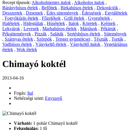
Recept típusok:
Alkoholmentes italok
,
Alkoholos italok
,
Bárányhúsos ételek
,
Befőttek
,
Birkahúsos ételek
,
Dekorációk
,
Desszertek
,
Dzsemek
,
Édes sütemények
,
Édességek
,
Egytálételek
,
Fogyókúrás ételek
,
Főzelékek
,
Grill ételek
,
Gyorsételek
,
Halételek
,
Hidegtálak
,
Húsételek
,
Italok
,
Köretek
,
Krémek
,
Lekvárok
,
Levesek
,
Marhahúsos ételek
,
Mártások
,
Pékáruk
,
Péksütemények
,
Pizzák
,
Saláták
,
Sertéshúsos ételek
,
Sütemények
,
Szárnyas ételek
,
Szörpök
,
Tenger gyümölcsei
,
Tészták
,
Torták
,
Vadhúsos ételek
,
Vágykeltő ételek
,
Vágykeltő italok
,
Vegetáriánus
ételek
,
Wok ételek
Chimayó koktél
2013-04-16
Fogás:
Ital
Nehézségi szint:
Egyszerű
Várható:
1 pohár Chimayó koktél
Felszolgálás:
1 fő