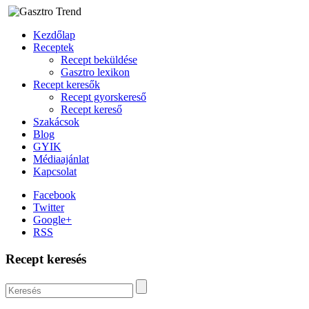
Kezdőlap
Receptek
Recept beküldése
Gasztro lexikon
Recept keresők
Recept gyorskereső
Recept kereső
Szakácsok
Blog
GYIK
Médiaajánlat
Kapcsolat
Facebook
Twitter
Google+
RSS
Recept keresés