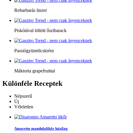
Rebarbarás linzer
Piskótával töltött őszibarack
Passiógyümölcskrém
Máktorta grapefruittal
Különféle
Receptek
Népszerű
Új
Véleletlen
Amaretto mandulalikőr házilag