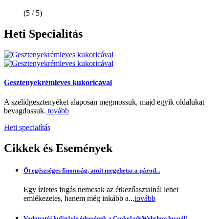
(5 / 5)
Heti
Specialítás
Gesztenyekrémleves kukoricával
A szelídgesztenyéket alaposan megmossuk, majd egyik oldalukat
bevagdossuk.
tovább
Heti specialítás
Cikkek
és Események
Öt egészséges finomság, amit megehetsz a párod...
Egy ízletes fogás nemcsak az étkezőasztalnál lehet
emlékezetes, hanem még inkább a...
tovább
Vadonatúj kulináris édességek a CsokoladeWebshop.hu-nál!