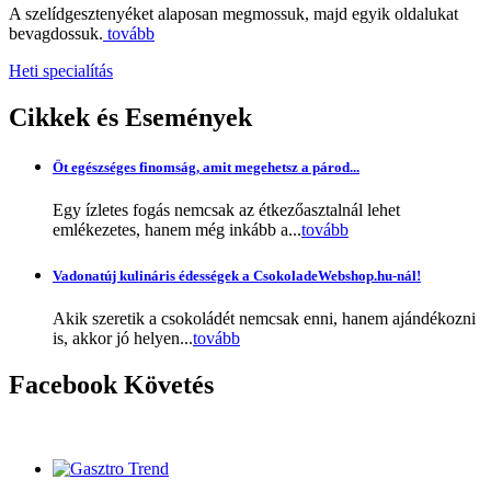
A szelídgesztenyéket alaposan megmossuk, majd egyik oldalukat
bevagdossuk.
tovább
Heti specialítás
Cikkek
és Események
Öt egészséges finomság, amit megehetsz a párod...
Egy ízletes fogás nemcsak az étkezőasztalnál lehet
emlékezetes, hanem még inkább a...
tovább
Vadonatúj kulináris édességek a CsokoladeWebshop.hu-nál!
Akik szeretik a csokoládét nemcsak enni, hanem ajándékozni
is, akkor jó helyen...
tovább
Facebook
Követés