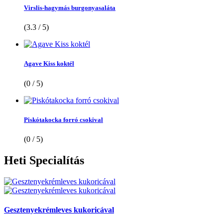
Virslis-hagymás burgonyasaláta
(3.3 / 5)
Agave Kiss koktél
(0 / 5)
Piskótakocka forró csokival
(0 / 5)
Heti
Specialítás
Gesztenyekrémleves kukoricával