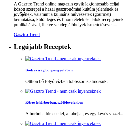
A Gasztro Trend online magazin egyik legfontosabb céljai
között szerepel a hazai gasztronómiai kultúra jelenének és
jövőjének, valamint a kulináris művészetek (gourmet)
bemutatása, különleges és finom ételek és italok receptjeinek
publikálásával, illetve vendéglátóhelyek ismertetésével....
Gasztro Trend
Legújabb
Receptek
Bodzavirág borpongyolában
Otthon bő folyó vízben többször is átmossuk.
Körte fehérborban, szőlőlevelekben
A borból a birsecettel, a fahéjjal, és egy kevés vízzel...