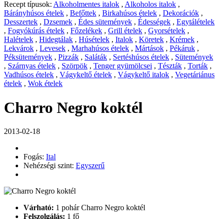
Recept típusok:
Alkoholmentes italok
,
Alkoholos italok
,
Bárányhúsos ételek
,
Befőttek
,
Birkahúsos ételek
,
Dekorációk
,
Desszertek
,
Dzsemek
,
Édes sütemények
,
Édességek
,
Egytálételek
,
Fogyókúrás ételek
,
Főzelékek
,
Grill ételek
,
Gyorsételek
,
Halételek
,
Hidegtálak
,
Húsételek
,
Italok
,
Köretek
,
Krémek
,
Lekvárok
,
Levesek
,
Marhahúsos ételek
,
Mártások
,
Pékáruk
,
Péksütemények
,
Pizzák
,
Saláták
,
Sertéshúsos ételek
,
Sütemények
,
Szárnyas ételek
,
Szörpök
,
Tenger gyümölcsei
,
Tészták
,
Torták
,
Vadhúsos ételek
,
Vágykeltő ételek
,
Vágykeltő italok
,
Vegetáriánus
ételek
,
Wok ételek
Charro Negro koktél
2013-02-18
Fogás:
Ital
Nehézségi szint:
Egyszerű
Várható:
1 pohár Charro Negro koktél
Felszolgálás:
1 fő