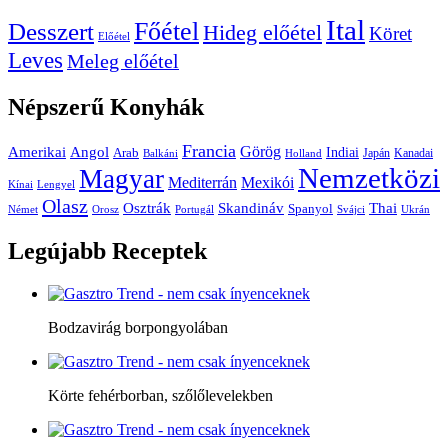
Ital
Főétel
Desszert
Hideg előétel
Köret
Előétel
Leves
Meleg előétel
Népszerű
Konyhák
Francia
Amerikai
Görög
Angol
Indiai
Arab
Japán
Kanadai
Balkáni
Holland
Nemzetközi
Magyar
Mediterrán
Mexikói
Kínai
Lengyel
Olasz
Skandináv
Thai
Osztrák
Spanyol
Német
Orosz
Portugál
Svájci
Ukrán
Legújabb
Receptek
Bodzavirág borpongyolában
Körte fehérborban, szőlőlevelekben