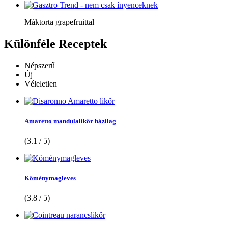
Máktorta grapefruittal
Különféle
Receptek
Népszerű
Új
Véleletlen
Amaretto mandulalikőr házilag
(3.1 / 5)
Köménymagleves
(3.8 / 5)