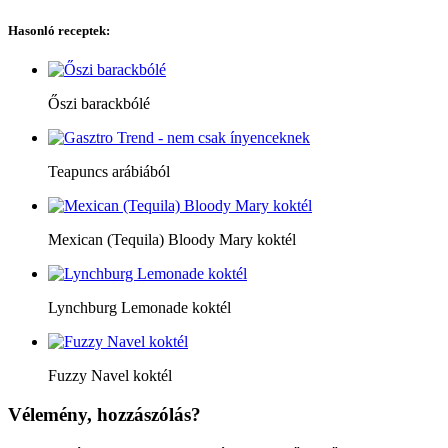
Hasonló receptek:
Őszi barackbólé
Teapuncs arábiából
Mexican (Tequila) Bloody Mary koktél
Lynchburg Lemonade koktél
Fuzzy Navel koktél
Vélemény, hozzászólás?