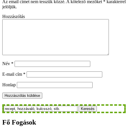
Az email címet nem tesszük közzé.
A kötelező mezőket
*
karakterrel
jelöljük.
Hozzászólás
Név
*
E-mail cím
*
Honlap
Keresés
Fő
Fogások