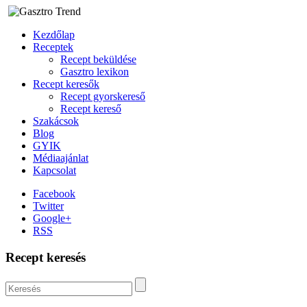
Kezdőlap
Receptek
Recept beküldése
Gasztro lexikon
Recept keresők
Recept gyorskereső
Recept kereső
Szakácsok
Blog
GYIK
Médiaajánlat
Kapcsolat
Facebook
Twitter
Google+
RSS
Recept keresés