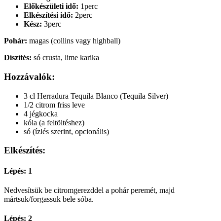
Előkészületi idő:
1perc
Elkészítési idő:
2perc
Kész:
3perc
Pohár:
magas (collins vagy highball)
Díszítés:
só crusta, lime karika
Hozzávalók:
3 cl Herradura Tequila Blanco (Tequila Silver)
1/2 citrom friss leve
4 jégkocka
kóla (a feltöltéshez)
só (ízlés szerint, opcionális)
Elkészítés:
Lépés: 1
Nedvesítsük be citromgerezddel a pohár peremét, majd
mártsuk/forgassuk bele sóba.
Lépés: 2