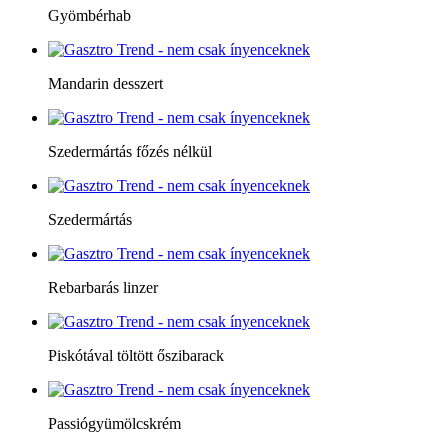
Gyömbérhab
Mandarin desszert
Szedermártás főzés nélkül
Szedermártás
Rebarbarás linzer
Piskótával töltött őszibarack
Passiógyümölcskrém