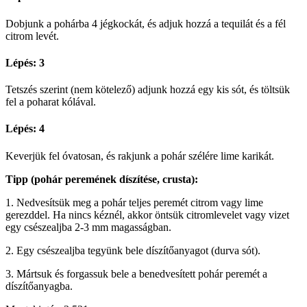
Dobjunk a pohárba 4 jégkockát, és adjuk hozzá a tequilát és a fél
citrom levét.
Lépés: 3
Tetszés szerint (nem kötelező) adjunk hozzá egy kis sót, és töltsük
fel a poharat kólával.
Lépés: 4
Keverjük fel óvatosan, és rakjunk a pohár szélére lime karikát.
Tipp (pohár peremének díszítése, crusta):
1. Nedvesítsük meg a pohár teljes peremét citrom vagy lime
gerezddel. Ha nincs kéznél, akkor öntsük citromlevelet vagy vizet
egy csészealjba 2-3 mm magasságban.
2. Egy csészealjba tegyünk bele díszítőanyagot (durva sót).
3. Mártsuk és forgassuk bele a benedvesített pohár peremét a
díszítőanyagba.