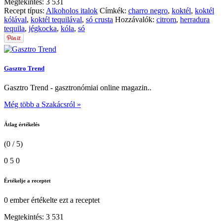
Megtekintés:
3 531
Recept típus:
Alkoholos italok
Címkék:
charro negro
,
koktél
,
koktél
kólával
,
koktél tequilával
,
só crusta
Hozzávalók:
citrom
,
herradura
tequila
,
jégkocka
,
kóla
,
só
Gasztro Trend
Gasztro Trend - gasztronómiai online magazin..
Még több a Szakácsról »
Átlag értékelés
(0 / 5)
0
5
0
Értékelje a receptet
0 ember
értékelte ezt a receptet
Megtekintés:
3 531