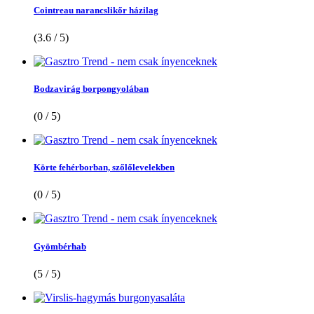
Cointreau narancslikőr házilag
(3.6 / 5)
Bodzavirág borpongyolában
(0 / 5)
Körte fehérborban, szőlőlevelekben
(0 / 5)
Gyömbérhab
(5 / 5)