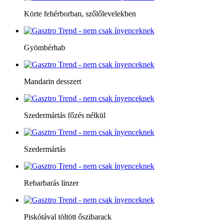
Körte fehérborban, szőlőlevelekben
Gyömbérhab
Mandarin desszert
Szedermártás főzés nélkül
Szedermártás
Rebarbarás linzer
Piskótával töltött őszibarack