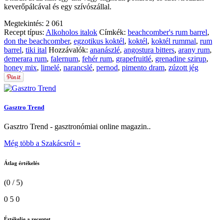
keverőpálcával és egy szívószállal.
Megtekintés:
2 061
Recept típus:
Alkoholos italok
Címkék:
beachcomber's rum barrel
,
don the beachcomber
,
egzotikus koktél
,
koktél
,
koktél rummal
,
rum
barrel
,
tiki ital
Hozzávalók:
ananászlé
,
angostura bitters
,
arany rum
,
demerara rum
,
falernum
,
fehér rum
,
grapefruitlé
,
grenadine szirup
,
honey mix
,
limelé
,
narancslé
,
pernod
,
pimento dram
,
zúzott jég
Gasztro Trend
Gasztro Trend - gasztronómiai online magazin..
Még több a Szakácsról »
Átlag értékelés
(0 / 5)
0
5
0
Értékelje a receptet