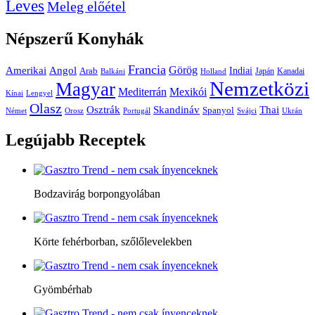
Leves
Meleg előétel
Népszerű
Konyhák
Francia
Amerikai
Görög
Angol
Indiai
Arab
Japán
Kanadai
Balkáni
Holland
Nemzetközi
Magyar
Mediterrán
Mexikói
Kínai
Lengyel
Olasz
Skandináv
Thai
Osztrák
Spanyol
Német
Orosz
Portugál
Svájci
Ukrán
Legújabb
Receptek
Bodzavirág borpongyolában
Körte fehérborban, szőlőlevelekben
Gyömbérhab