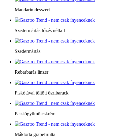
Mandarin desszert
Szedermártás főzés nélkül
Szedermártás
Rebarbarás linzer
Piskótával töltött őszibarack
Passiógyümölcskrém
Máktorta grapefruittal