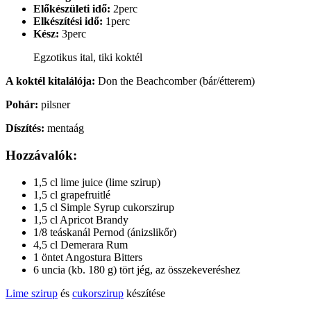
Előkészületi idő:
2perc
Elkészítési idő:
1perc
Kész:
3perc
Egzotikus ital, tiki koktél
A koktél kitalálója:
Don the Beachcomber (bár/étterem)
Pohár:
pilsner
Díszítés:
mentaág
Hozzávalók:
1,5 cl lime juice (lime szirup)
1,5 cl grapefruitlé
1,5 cl Simple Syrup cukorszirup
1,5 cl Apricot Brandy
1/8 teáskanál Pernod (ánizslikőr)
4,5 cl Demerara Rum
1 öntet Angostura Bitters
6 uncia (kb. 180 g) tört jég, az összekeveréshez
Lime szirup
és
cukorszirup
készítése