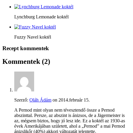
Lynchburg Lemonade koktél
Fuzzy Navel koktél
Recept kommentek
Kommentek
(2)
Szerző:
Oláh Ádám
on
2014.február 15.
A Pernod mint olyan nem tévesztendő össze a Pernod
abszinttal. Persze, az abszint is ánizsos, de a Jägermeister is
az, mégsem biztos, hogy jó lesz ide. Ez a koktél az 1930-as
évek Amerikájában született, ahol a „Pernod” a mai Pernod
ánizslikőr (40%) akkori változatát jelentette.