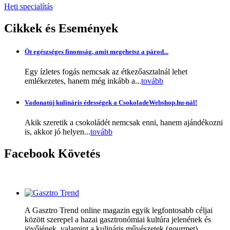
Heti specialítás
Cikkek
és Események
Öt egészséges finomság, amit megehetsz a párod...
Egy ízletes fogás nemcsak az étkezőasztalnál lehet
emlékezetes, hanem még inkább a...
tovább
Vadonatúj kulináris édességek a CsokoladeWebshop.hu-nál!
Akik szeretik a csokoládét nemcsak enni, hanem ajándékozni
is, akkor jó helyen...
tovább
Facebook
Követés
A Gasztro Trend online magazin egyik legfontosabb céljai
között szerepel a hazai gasztronómiai kultúra jelenének és
jövőjének, valamint a kulináris művészetek (gourmet)