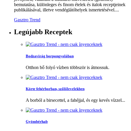
bemutatása, különleges és finom ételek és italok receptjeinek
publikálásával, illetve vendéglátóhelyek ismertetésével....
Gasztro Trend
Legújabb
Receptek
Bodzavirág borpongyolában
Otthon bő folyó vízben többször is átmossuk.
Körte fehérborban, szőlőlevelekben
A borból a birsecettel, a fahéjjal, és egy kevés vízzel...
Gyömbérhab