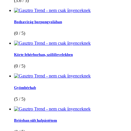
(3.6 / 5)
Bodzavirág borpongyolában
(0 / 5)
Körte fehérborban, szőlőlevelekben
(0 / 5)
Gyömbérhab
(5 / 5)
Briósban sült halpástétom