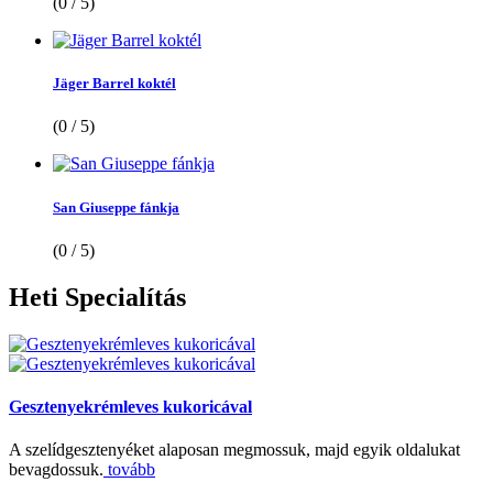
(0 / 5)
Jäger Barrel koktél
(0 / 5)
San Giuseppe fánkja
(0 / 5)
Heti
Specialítás
Gesztenyekrémleves kukoricával
A szelídgesztenyéket alaposan megmossuk, majd egyik oldalukat
bevagdossuk.
tovább