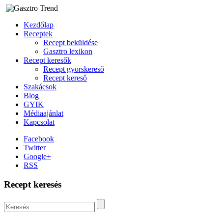
Kezdőlap
Receptek
Recept beküldése
Gasztro lexikon
Recept keresők
Recept gyorskereső
Recept kereső
Szakácsok
Blog
GYIK
Médiaajánlat
Kapcsolat
Facebook
Twitter
Google+
RSS
Recept keresés