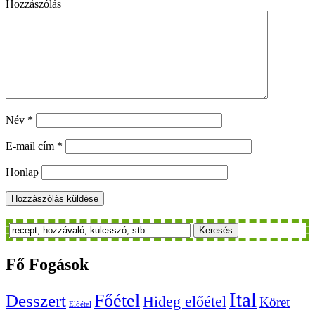
Hozzászólás
Név
*
E-mail cím
*
Honlap
Keresés
Fő
Fogások
Ital
Főétel
Desszert
Hideg előétel
Köret
Előétel