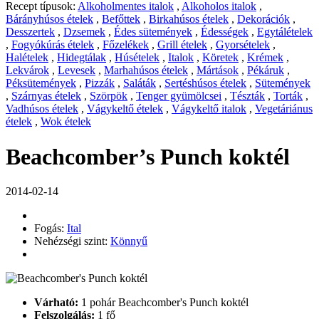
Recept típusok:
Alkoholmentes italok
,
Alkoholos italok
,
Bárányhúsos ételek
,
Befőttek
,
Birkahúsos ételek
,
Dekorációk
,
Desszertek
,
Dzsemek
,
Édes sütemények
,
Édességek
,
Egytálételek
,
Fogyókúrás ételek
,
Főzelékek
,
Grill ételek
,
Gyorsételek
,
Halételek
,
Hidegtálak
,
Húsételek
,
Italok
,
Köretek
,
Krémek
,
Lekvárok
,
Levesek
,
Marhahúsos ételek
,
Mártások
,
Pékáruk
,
Péksütemények
,
Pizzák
,
Saláták
,
Sertéshúsos ételek
,
Sütemények
,
Szárnyas ételek
,
Szörpök
,
Tenger gyümölcsei
,
Tészták
,
Torták
,
Vadhúsos ételek
,
Vágykeltő ételek
,
Vágykeltő italok
,
Vegetáriánus
ételek
,
Wok ételek
Beachcomber’s Punch koktél
2014-02-14
Fogás:
Ital
Nehézségi szint:
Könnyű
Várható:
1 pohár Beachcomber's Punch koktél
Felszolgálás:
1 fő