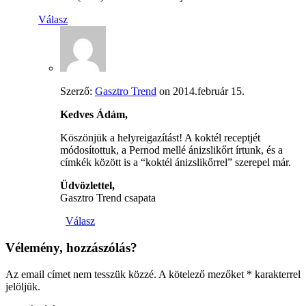
Válasz
Szerző:
Gasztro Trend
on
2014.február 15.
Kedves Ádám,
Köszönjük a helyreigazítást! A koktél receptjét
módosítottuk, a Pernod mellé ánizslikőrt írtunk, és a
címkék között is a “koktél ánizslikőrrel” szerepel már.
Üdvözlettel,
Gasztro Trend csapata
Válasz
Vélemény, hozzászólás?
Az email címet nem tesszük közzé.
A kötelező mezőket
*
karakterrel
jelöljük.