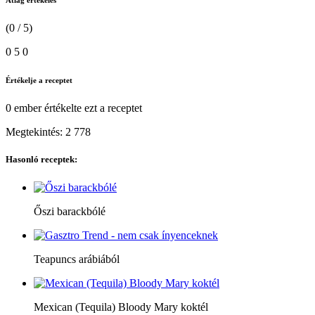
Átlag értékelés
(0 / 5)
0
5
0
Értékelje a receptet
0 ember
értékelte ezt a receptet
Megtekintés:
2 778
Hasonló receptek:
Őszi barackbólé
Teapuncs arábiából
Mexican (Tequila) Bloody Mary koktél