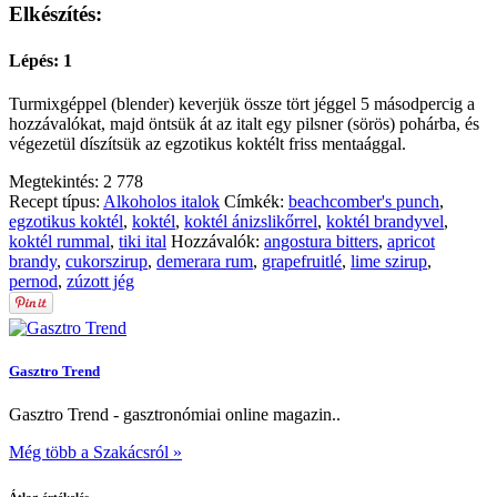
Elkészítés:
Lépés: 1
Turmixgéppel (blender) keverjük össze tört jéggel 5 másodpercig a
hozzávalókat, majd öntsük át az italt egy pilsner (sörös) pohárba, és
végezetül díszítsük az egzotikus koktélt friss mentaággal.
Megtekintés:
2 778
Recept típus:
Alkoholos italok
Címkék:
beachcomber's punch
,
egzotikus koktél
,
koktél
,
koktél ánizslikőrrel
,
koktél brandyvel
,
koktél rummal
,
tiki ital
Hozzávalók:
angostura bitters
,
apricot
brandy
,
cukorszirup
,
demerara rum
,
grapefruitlé
,
lime szirup
,
pernod
,
zúzott jég
Gasztro Trend
Gasztro Trend - gasztronómiai online magazin..
Még több a Szakácsról »