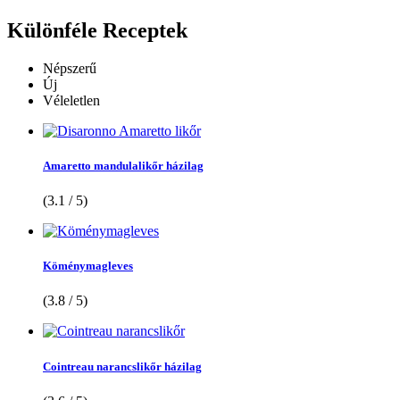
Különféle
Receptek
Népszerű
Új
Véleletlen
Amaretto mandulalikőr házilag
(3.1 / 5)
Köménymagleves
(3.8 / 5)
Cointreau narancslikőr házilag