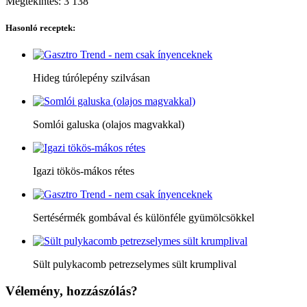
Megtekintés:
3 138
Hasonló receptek:
Hideg túrólepény szilvásan
Somlói galuska (olajos magvakkal)
Igazi tökös-mákos rétes
Sertésérmék gombával és különféle gyümölcsökkel
Sült pulykacomb petrezselymes sült krumplival
Vélemény, hozzászólás?