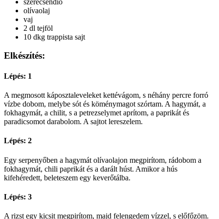
szerecsendió
olívaolaj
vaj
2 dl tejföl
10 dkg trappista sajt
Elkészítés:
Lépés: 1
A megmosott káposztaleveleket kettévágom, s néhány percre forró
vízbe dobom, melybe sót és köménymagot szórtam. A hagymát, a
fokhagymát, a chilit, s a petrezselymet aprítom, a paprikát és
paradicsomot darabolom. A sajtot lereszelem.
Lépés: 2
Egy serpenyőben a hagymát olívaolajon megpirítom, rádobom a
fokhagymát, chili paprikát és a darált húst. Amikor a hús
kifehéredett, beleteszem egy keverőtálba.
Lépés: 3
A rizst egy kicsit megpirítom, majd felengedem vízzel, s előfőzöm.