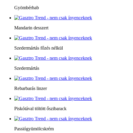
Gyömbérhab
Mandarin desszert
Szedermártás főzés nélkül
Szedermártás
Rebarbarás linzer
Piskótával töltött őszibarack
Passiógyümölcskrém