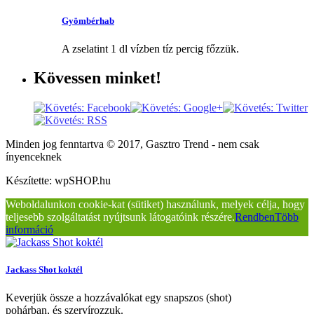
Gyömbérhab
A zselatint 1 dl vízben tíz percig főzzük.
Kövessen
minket!
Minden jog fenntartva © 2017, Gasztro Trend - nem csak
ínyenceknek
Készítette: wpSHOP.hu
Weboldalunkon cookie-kat (sütiket) használunk, melyek célja, hogy
teljesebb szolgáltatást nyújtsunk látogatóink részére.
Rendben
Több
információ
Jackass Shot koktél
Keverjük össze a hozzávalókat egy snapszos (shot)
pohárban, és szervírozzuk.