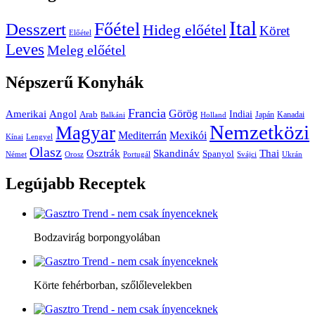
Ital
Főétel
Desszert
Hideg előétel
Köret
Előétel
Leves
Meleg előétel
Népszerű
Konyhák
Francia
Amerikai
Görög
Angol
Indiai
Arab
Japán
Kanadai
Balkáni
Holland
Nemzetközi
Magyar
Mediterrán
Mexikói
Kínai
Lengyel
Olasz
Skandináv
Thai
Osztrák
Spanyol
Német
Orosz
Portugál
Svájci
Ukrán
Legújabb
Receptek
Bodzavirág borpongyolában
Körte fehérborban, szőlőlevelekben