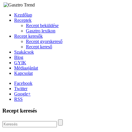
Kezdőlap
Receptek
Recept beküldése
Gasztro lexikon
Recept keresők
Recept gyorskereső
Recept kereső
Szakácsok
Blog
GYIK
Médiaajánlat
Kapcsolat
Facebook
Twitter
Google+
RSS
Recept keresés