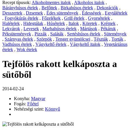
Recept típusok:
Alkoholmentes italok
,
Alkoholos italok
,
Bárányhúsos ételek
,
Befőttek
,
Birkahúsos ételek
,
Dekorációk
,
Desszertek
,
Dzsemek
,
Édes sütemények
,
Édességek
,
Egytálételek
,
Fogyókúrás ételek
,
Főzelékek
,
Grill ételek
,
Gyorsételek
,
Halételek
,
Hidegtálak
,
Húsételek
,
Italok
,
Köretek
,
Krémek
,
Lekvárok
,
Levesek
,
Marhahúsos ételek
,
Mártások
,
Pékáruk
,
Péksütemények
,
Pizzák
,
Saláták
,
Sertéshúsos ételek
,
Sütemények
,
Szárnyas ételek
,
Szörpök
,
Tenger gyümölcsei
,
Tészták
,
Torták
,
Vadhúsos ételek
,
Vágykeltő ételek
,
Vágykeltő italok
,
Vegetáriánus
ételek
,
Wok ételek
Tejfölös rakott kelkáposzta a
sütőből
2014-02-24
Konyha:
Magyar
Fogás:
Főétel
Nehézségi szint:
Könnyű