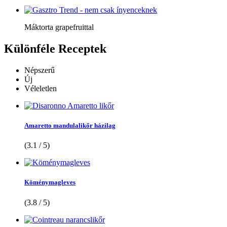
Máktorta grapefruittal
Különféle
Receptek
Népszerű
Új
Véleletlen
Amaretto mandulalikőr házilag
(3.1 / 5)
Köménymagleves
(3.8 / 5)