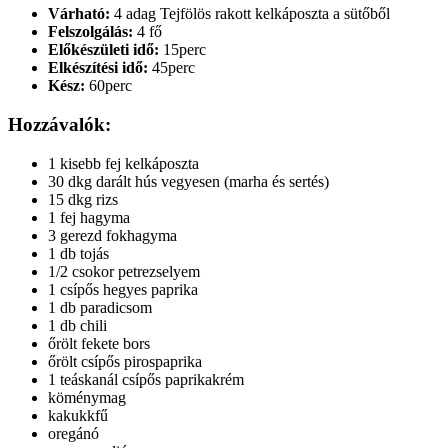
Várható:
4 adag Tejfölös rakott kelkáposzta a sütőből
Felszolgálás:
4 fő
Előkészületi idő:
15perc
Elkészítési idő:
45perc
Kész:
60perc
Hozzávalók:
1 kisebb fej kelkáposzta
30 dkg darált hús vegyesen (marha és sertés)
15 dkg rizs
1 fej hagyma
3 gerezd fokhagyma
1 db tojás
1/2 csokor petrezselyem
1 csípős hegyes paprika
1 db paradicsom
1 db chili
őrölt fekete bors
őrölt csípős pirospaprika
1 teáskanál csípős paprikakrém
köménymag
kakukkfű
oregánó