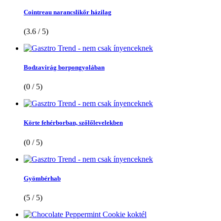
Cointreau narancslikőr házilag
(3.6 / 5)
Bodzavirág borpongyolában
(0 / 5)
Körte fehérborban, szőlőlevelekben
(0 / 5)
Gyömbérhab
(5 / 5)