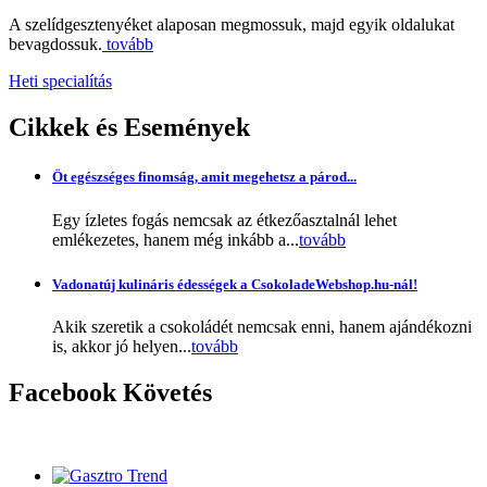
A szelídgesztenyéket alaposan megmossuk, majd egyik oldalukat
bevagdossuk.
tovább
Heti specialítás
Cikkek
és Események
Öt egészséges finomság, amit megehetsz a párod...
Egy ízletes fogás nemcsak az étkezőasztalnál lehet
emlékezetes, hanem még inkább a...
tovább
Vadonatúj kulináris édességek a CsokoladeWebshop.hu-nál!
Akik szeretik a csokoládét nemcsak enni, hanem ajándékozni
is, akkor jó helyen...
tovább
Facebook
Követés