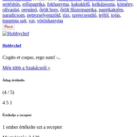
sertéshús
,
erőspaprika
,
fokhagyma
,
kakukkfű
,
kelkáposzta
,
kömény
,
olívaolaj
,
oregánó
,
őrölt bors
,
őrölt fűszerpaprika
,
paprikakrém
,
paradicsom
,
petrezselyemzöld
,
rizs
,
szerecsendió
,
tejföl
,
tojás
,
trappista sajt
,
vaj
,
vöröshagyma
Hobbychef
Cogito et coquo, ergo sum! -..
Még több a Szakácsról »
Átlag értékelés
(4 / 5)
4
5
1
Értékelje a receptet
1 ember
értékelte ezt a receptet