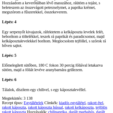
Hozzáadom a keverőtálban lévő masszához, ráütöm a tojást, s
beleteszem az összevágott petrezselymet, a paprika krémet,
megszórom a fűszerekkel, összekeverem.
Lépés: 4
Egy serpenyőt kivajazok, ráfektetem a kelkáposzta levelek felét,
beborítom a töltelékkel, teszek rá paprikát és paradicsomot, majd
kelkáposztalevelekkel borítom. Meglocsolom tejföllel, s szórok rá
bőven sajtot.
Lépés: 5
Előmelegített sütőben, 180 C fokon 30 percig fóliával letakarva
sütöm, majd a fóliát levéve aranybarnára grillezem.
Lépés: 6
Tálalok, díszítem egy chilivel, s egy káposztalevéllel.
Megtekintés:
3 138
Recept típus:
Egytálételek
Címkék:
kiadós egytálétel
,
rakott étel
,
rakott káposzta
,
rakott káposzta hússal
,
rakott kelkáposzta
,
tejfölös
rakott káposzta
Hozzávalók:
chilipaprika
,
darált marhahús
,
darált