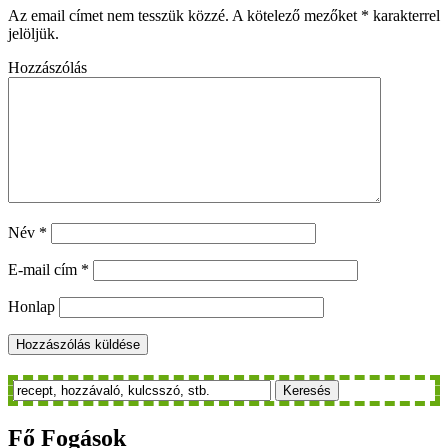
Az email címet nem tesszük közzé.
A kötelező mezőket
*
karakterrel
jelöljük.
Hozzászólás
Név
*
E-mail cím
*
Honlap
Keresés
Fő
Fogások