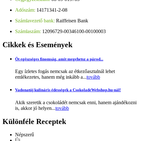
Adószám:
14171341-2-08
Számlavezető bank:
Raiffeisen Bank
Számlaszám:
12096729-00346100-00100003
Cikkek
és Események
Öt egészséges finomság, amit megehetsz a párod...
Egy ízletes fogás nemcsak az étkezőasztalnál lehet
emlékezetes, hanem még inkább a...
tovább
Vadonatúj kulináris édességek a CsokoladeWebshop.hu-nál!
Akik szeretik a csokoládét nemcsak enni, hanem ajándékozni
is, akkor jó helyen...
tovább
Különféle
Receptek
Népszerű
Új