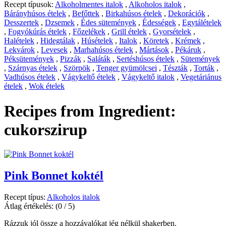
Recept típusok:
Alkoholmentes italok
,
Alkoholos italok
,
Bárányhúsos ételek
,
Befőttek
,
Birkahúsos ételek
,
Dekorációk
,
Desszertek
,
Dzsemek
,
Édes sütemények
,
Édességek
,
Egytálételek
,
Fogyókúrás ételek
,
Főzelékek
,
Grill ételek
,
Gyorsételek
,
Halételek
,
Hidegtálak
,
Húsételek
,
Italok
,
Köretek
,
Krémek
,
Lekvárok
,
Levesek
,
Marhahúsos ételek
,
Mártások
,
Pékáruk
,
Péksütemények
,
Pizzák
,
Saláták
,
Sertéshúsos ételek
,
Sütemények
,
Szárnyas ételek
,
Szörpök
,
Tenger gyümölcsei
,
Tészták
,
Torták
,
Vadhúsos ételek
,
Vágykeltő ételek
,
Vágykeltő italok
,
Vegetáriánus
ételek
,
Wok ételek
Recipes from Ingredient:
cukorszirup
Pink Bonnet koktél
Recept típus:
Alkoholos italok
Átlag értékelés:
(0 / 5)
Rázzuk jól össze a hozzávalókat jég nélkül shakerben.