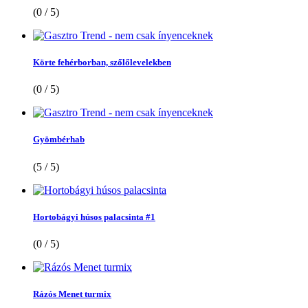
(0 / 5)
Körte fehérborban, szőlőlevelekben
(0 / 5)
Gyömbérhab
(5 / 5)
Hortobágyi húsos palacsinta #1
(0 / 5)
Rázós Menet turmix