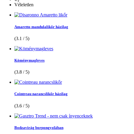
Véleletlen
Amaretto mandulalikőr házilag
(3.1 / 5)
Köménymagleves
(3.8 / 5)
Cointreau narancslikőr házilag
(3.6 / 5)
Bodzavirág borpongyolában