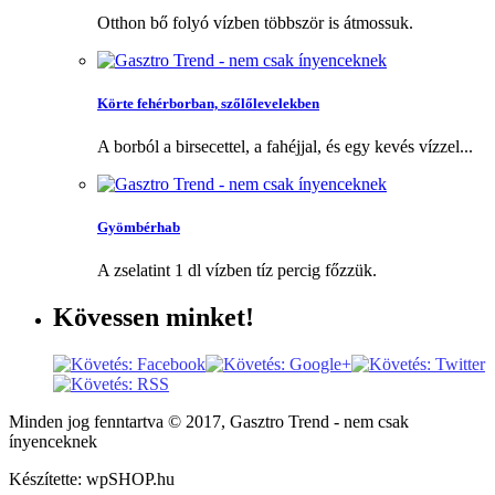
Otthon bő folyó vízben többször is átmossuk.
Körte fehérborban, szőlőlevelekben
A borból a birsecettel, a fahéjjal, és egy kevés vízzel...
Gyömbérhab
A zselatint 1 dl vízben tíz percig főzzük.
Kövessen
minket!
Minden jog fenntartva © 2017, Gasztro Trend - nem csak
ínyenceknek
Készítette: wpSHOP.hu