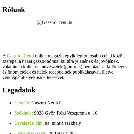
Rólunk
A
Gasztro Trend
online magazin egyik legfontosabb céljai között
szerepel a hazai gasztronómiai kultúra jelenének és jövőjének,
valamint a kulináris művészetek (gourmet) bemutatása, különleges
és finom ételek és italok receptjeinek publikálásával, illetve
vendéglátóhelyek ismertetésével.
Cégadatok
Cégnév:
Gasztro Net Kft.
Székhely:
9028 Győr, Régi Veszprémi u. 10.
Levelezési cím:
ua. mint a székhely
Cégjegyzékszám:
08-09-015785