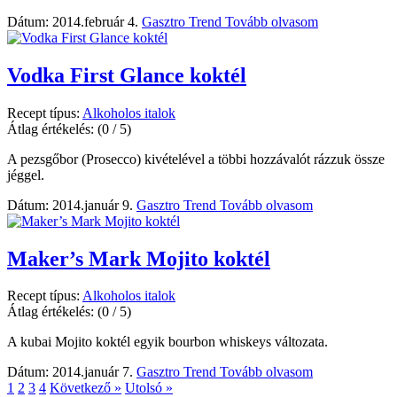
Dátum: 2014.február 4.
Gasztro Trend
Tovább olvasom
Vodka First Glance koktél
Recept típus:
Alkoholos italok
Átlag értékelés:
(0 / 5)
A pezsgőbor (Prosecco) kivételével a többi hozzávalót rázzuk össze
jéggel.
Dátum: 2014.január 9.
Gasztro Trend
Tovább olvasom
Maker’s Mark Mojito koktél
Recept típus:
Alkoholos italok
Átlag értékelés:
(0 / 5)
A kubai Mojito koktél egyik bourbon whiskeys változata.
Dátum: 2014.január 7.
Gasztro Trend
Tovább olvasom
1
2
3
4
Következő »
Utolsó »