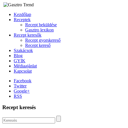
Kezdőlap
Receptek
Recept beküldése
Gasztro lexikon
Recept keresők
Recept gyorskereső
Recept kereső
Szakácsok
Blog
GYIK
Médiaajánlat
Kapcsolat
Facebook
Twitter
Google+
RSS
Recept keresés