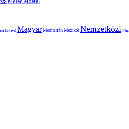
ves
Meleg előétel
Nemzetközi
Magyar
Mediterrán
Mexikói
nai
Lengyel
Ném