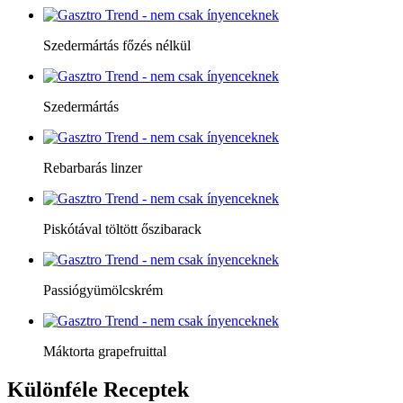
Szedermártás főzés nélkül
Szedermártás
Rebarbarás linzer
Piskótával töltött őszibarack
Passiógyümölcskrém
Máktorta grapefruittal
Különféle
Receptek