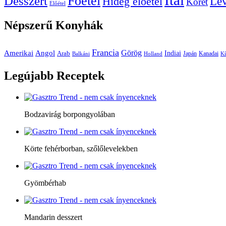
Ital
Főétel
Desszert
Le
Hideg előétel
Köret
Előétel
Népszerű
Konyhák
Francia
Amerikai
Görög
Angol
Indiai
Arab
Japán
Kanadai
Balkáni
Holland
Kí
Legújabb
Receptek
Bodzavirág borpongyolában
Körte fehérborban, szőlőlevelekben
Gyömbérhab
Mandarin desszert