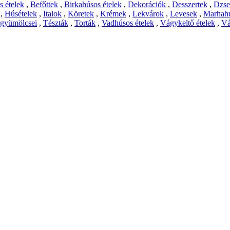
 ételek
,
Befőttek
,
Birkahúsos ételek
,
Dekorációk
,
Desszertek
,
Dzs
,
Húsételek
,
Italok
,
Köretek
,
Krémek
,
Lekvárok
,
Levesek
,
Marhahú
 gyümölcsei
,
Tészták
,
Torták
,
Vadhúsos ételek
,
Vágykeltő ételek
,
Vá