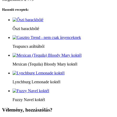
Hasonló receptek:
Őszi barackbólé
Teapuncs arábiából
Mexican (Tequila) Bloody Mary koktél
Lynchburg Lemonade koktél
Fuzzy Navel koktél
Vélemény, hozzászólás?