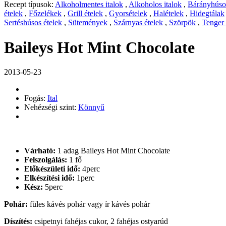
Recept típusok:
Alkoholmentes italok
,
Alkoholos italok
,
Bárányhúsos
ételek
,
Főzelékek
,
Grill ételek
,
Gyorsételek
,
Halételek
,
Hidegtálak
Sertéshúsos ételek
,
Sütemények
,
Szárnyas ételek
,
Szörpök
,
Tenger
Baileys Hot Mint Chocolate
2013-05-23
Fogás:
Ital
Nehézségi szint:
Könnyű
Várható:
1 adag Baileys Hot Mint Chocolate
Felszolgálás:
1 fő
Előkészületi idő:
4perc
Elkészítési idő:
1perc
Kész:
5perc
Pohár:
füles kávés pohár vagy ír kávés pohár
Díszítés:
csipetnyi fahéjas cukor, 2 fahéjas ostyarúd