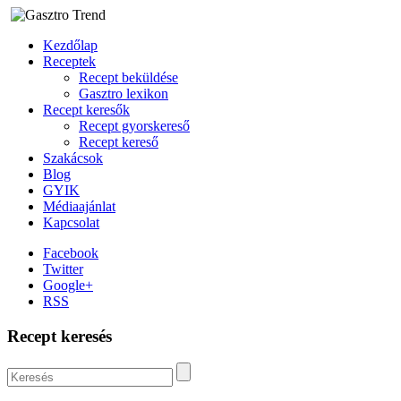
Kezdőlap
Receptek
Recept beküldése
Gasztro lexikon
Recept keresők
Recept gyorskereső
Recept kereső
Szakácsok
Blog
GYIK
Médiaajánlat
Kapcsolat
Facebook
Twitter
Google+
RSS
Recept keresés