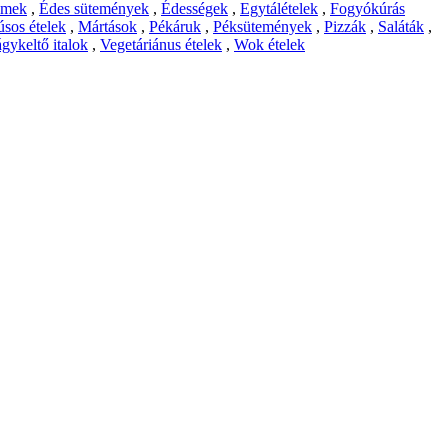
emek
,
Édes sütemények
,
Édességek
,
Egytálételek
,
Fogyókúrás
sos ételek
,
Mártások
,
Pékáruk
,
Péksütemények
,
Pizzák
,
Saláták
,
gykeltő italok
,
Vegetáriánus ételek
,
Wok ételek