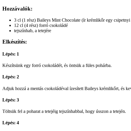
Hozzávalók:
3 cl (1 rész) Baileys Mint Chocolate (ír krémlikőr egy csipetny
12 cl (4 rész) forró csokoládé
tejszínhab, a tetejére
Elkészítés:
Lépés: 1
Készítsünk egy forró csokoládét, és öntsük a füles pohárba.
Lépés: 2
Adjuk hozzá a mentás csokoládéval ízesített Baileys krémlikőrt, és kev
Lépés: 3
Töltsük fel a poharat a tetejéig tejszínhabbal, hogy ússzon a tetején.
Lépés: 4