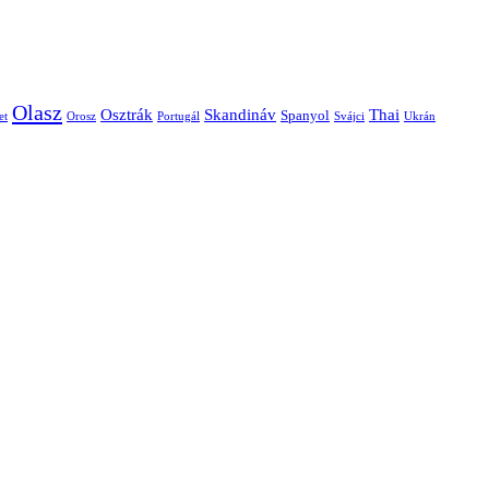
Olasz
Skandináv
Thai
Osztrák
Spanyol
et
Orosz
Portugál
Svájci
Ukrán