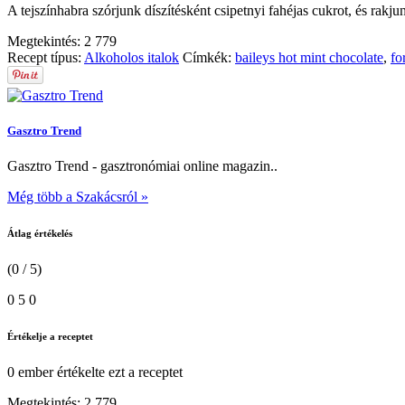
A tejszínhabra szórjunk díszítésként csipetnyi fahéjas cukrot, és rakjun
Megtekintés:
2 779
Recept típus:
Alkoholos italok
Címkék:
baileys hot mint chocolate
,
fo
Gasztro Trend
Gasztro Trend - gasztronómiai online magazin..
Még több a Szakácsról »
Átlag értékelés
(0 / 5)
0
5
0
Értékelje a receptet
0 ember
értékelte ezt a receptet
Megtekintés:
2 779