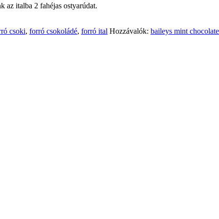
k az italba 2 fahéjas ostyarúdat.
rró csoki
,
forró csokoládé
,
forró ital
Hozzávalók:
baileys mint chocolate