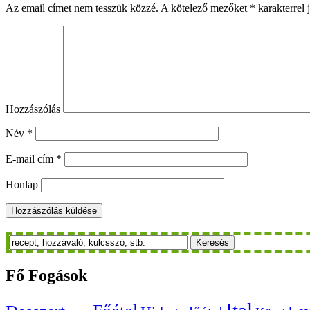
Az email címet nem tesszük közzé.
A kötelező mezőket
*
karakterrel j
Hozzászólás
Név
*
E-mail cím
*
Honlap
Keresés
Fő
Fogások