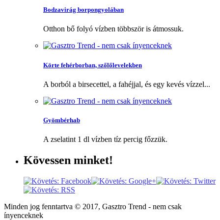
Bodzavirág borpongyolában
Otthon bő folyó vízben többször is átmossuk.
Körte fehérborban, szőlőlevelekben
A borból a birsecettel, a fahéjjal, és egy kevés vízzel...
Gyömbérhab
A zselatint 1 dl vízben tíz percig főzzük.
Kövessen
minket!
Minden jog fenntartva © 2017, Gasztro Trend - nem csak
ínyenceknek