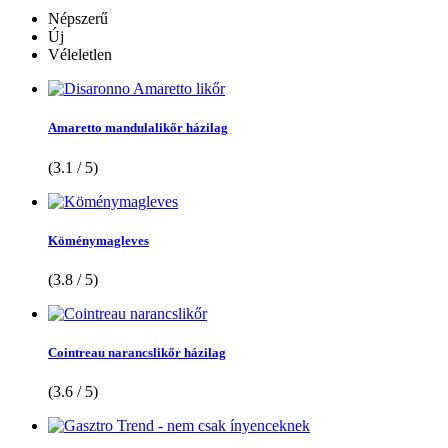
Népszerű
Új
Véleletlen
Amaretto mandulalikőr házilag
(3.1 / 5)
Köménymagleves
(3.8 / 5)
Cointreau narancslikőr házilag
(3.6 / 5)