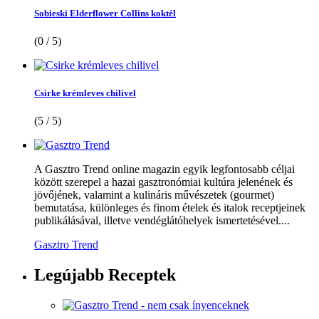
Sobieski Elderflower Collins koktél
(0 / 5)
Csirke krémleves chilivel
(5 / 5)
A Gasztro Trend online magazin egyik legfontosabb céljai
között szerepel a hazai gasztronómiai kultúra jelenének és
jövőjének, valamint a kulináris művészetek (gourmet)
bemutatása, különleges és finom ételek és italok receptjeinek
publikálásával, illetve vendéglátóhelyek ismertetésével....
Gasztro Trend
Legújabb
Receptek