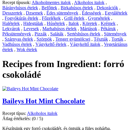
Recept típusok:
Alkoholmentes italok
,
Alkoholos italok
,
Bárányhúsos ételek
,
Befőttek
,
Birkahúsos ételek
,
Dekorációk
,
Desszertek
,
Dzsemek
,
Édes sütemények
,
Édességek
,
Egytálételek
,
Fogyókúrás ételek
,
Főzelékek
,
Grill ételek
,
Gyorsételek
,
Halételek
,
Hidegtálak
,
Húsételek
,
Italok
,
Köretek
,
Krémek
,
Lekvárok
,
Levesek
,
Marhahúsos ételek
,
Mártások
,
Pékáruk
,
Péksütemények
,
Pizzák
,
Saláták
,
Sertéshúsos ételek
,
Sütemények
,
Szárnyas ételek
,
Szörpök
,
Tenger gyümölcsei
,
Tészták
,
Torták
,
Vadhúsos ételek
,
Vágykeltő ételek
,
Vágykeltő italok
,
Vegetáriánus
ételek
,
Wok ételek
Recipes from Ingredient:
forró
csokoládé
Baileys Hot Mint Chocolate
Recept típus:
Alkoholos italok
Átlag értékelés:
(0 / 5)
Készítsünk egy forró csokoládét, és öntsük a füles pohárba.