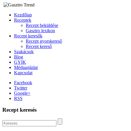
Kezdőlap
Receptek
Recept beküldése
Gasztro lexikon
Recept keresők
Recept gyorskereső
Recept kereső
Szakácsok
Blog
GYIK
Médiaajánlat
Kapcsolat
Facebook
Twitter
Google+
RSS
Recept keresés