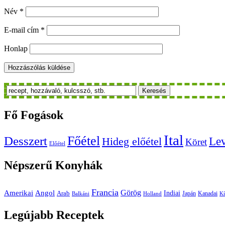
Név
*
E-mail cím
*
Honlap
Keresés
Fő
Fogások
Ital
Főétel
Desszert
Le
Hideg előétel
Köret
Előétel
Népszerű
Konyhák
Francia
Amerikai
Görög
Angol
Indiai
Arab
Japán
Kanadai
Balkáni
Holland
Kí
Legújabb
Receptek