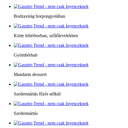
Bodzavirág borpongyolában
Körte fehérborban, szőlőlevelekben
Gyömbérhab
Mandarin desszert
Szedermártás főzés nélkül
Szedermártás