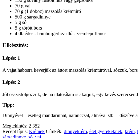
150 g sovány füstölt hús vagy gépsonka
70 g vaj
70 g (1 doboz) mazsolás krémtúró
500 g sárgadinnye
5 g só
5 g törött bors
4 db édes - hamburgerhez illő - zsemlepuffancs
Elkészítés:
Lépés: 1
A vajat habosra keverjük az áttört mazsolás krémtúróval, sózzuk, bors
Lépés: 2
Jól összedolgozzuk, de ha illatosítani is akarjuk, egy kevés szerecsen
Tipp:
Dinnyével – esetleg mandarinnal, naranccsal, almával stb. – díszítve ad
Megtekintés:
2 352
Recept típus:
Krémek
Címkék:
dinnyekrém
,
étel gyerekeknek
,
krém
,
sárgadinnye
,
só
,
vaj