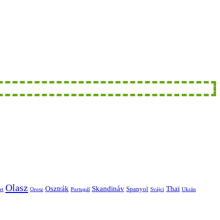
Olasz
Skandináv
Thai
Osztrák
Spanyol
et
Orosz
Portugál
Svájci
Ukrán