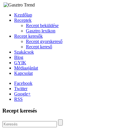
Kezdőlap
Receptek
Recept beküldése
Gasztro lexikon
Recept keresők
Recept gyorskereső
Recept kereső
Szakácsok
Blog
GYIK
Médiaajánlat
Kapcsolat
Facebook
Twitter
Google+
RSS
Recept keresés