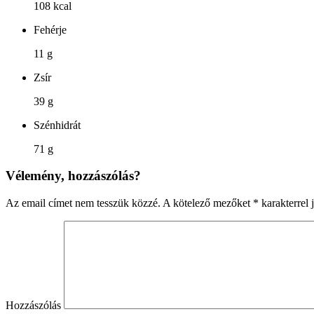
108 kcal
Fehérje
11 g
Zsír
39 g
Szénhidrát
71 g
Vélemény, hozzászólás?
Az email címet nem tesszük közzé.
A kötelező mezőket
*
karakterrel j
Hozzászólás