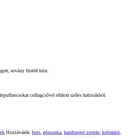
ott, sovány füstölt húst.
lepuffancsokat csillagcsővel ellátott széles habzsákból.
nek
Hozzávalók:
bors
,
gépsonka
,
hamburger zsemle
,
krémtúró
,