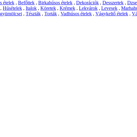
 ételek
,
Befőttek
,
Birkahúsos ételek
,
Dekorációk
,
Desszertek
,
Dzs
,
Húsételek
,
Italok
,
Köretek
,
Krémek
,
Lekvárok
,
Levesek
,
Marhahú
 gyümölcsei
,
Tészták
,
Torták
,
Vadhúsos ételek
,
Vágykeltő ételek
,
Vá