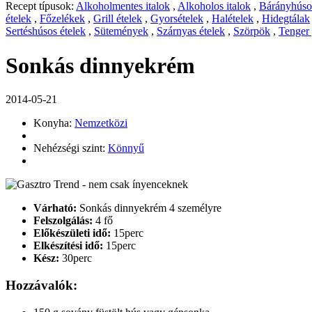
Recept típusok:
Alkoholmentes italok
,
Alkoholos italok
,
Bárányhúsos
ételek
,
Főzelékek
,
Grill ételek
,
Gyorsételek
,
Halételek
,
Hidegtálak
Sertéshúsos ételek
,
Sütemények
,
Szárnyas ételek
,
Szörpök
,
Tenger
Sonkás dinnyekrém
2014-05-21
Konyha:
Nemzetközi
Nehézségi szint:
Könnyű
Várható:
Sonkás dinnyekrém 4 személyre
Felszolgálás:
4 fő
Előkészületi idő:
15perc
Elkészítési idő:
15perc
Kész:
30perc
Hozzávalók: