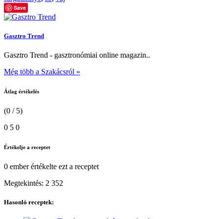
Save
Gasztro Trend
Gasztro Trend - gasztronómiai online magazin..
Még több a Szakácsról »
Átlag értékelés
(0 / 5)
0
5
0
Értékelje a receptet
0 ember
értékelte ezt a receptet
Megtekintés:
2 352
Hasonló receptek: