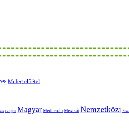
ves
Meleg előétel
Nemzetközi
Magyar
Mediterrán
Mexikói
nai
Lengyel
Ném