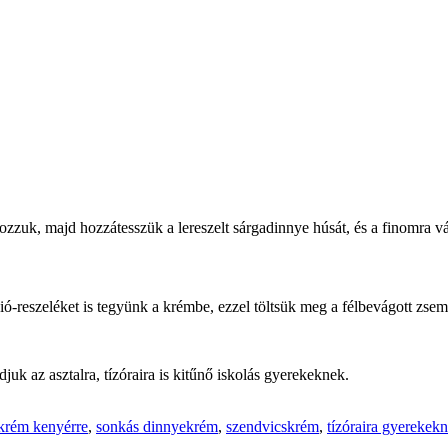
ozzuk, majd hozzátesszük a lereszelt sárgadinnye húsát, és a finomra vág
dió-reszeléket is tegyünk a krémbe, ezzel töltsük meg a félbevágott zsem
juk az asztalra, tízóraira is kitűnő iskolás gyerekeknek.
krém kenyérre
,
sonkás dinnyekrém
,
szendvicskrém
,
tízóraira gyerekek