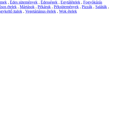
emek
,
Édes sütemények
,
Édességek
,
Egytálételek
,
Fogyókúrás
sos ételek
,
Mártások
,
Pékáruk
,
Péksütemények
,
Pizzák
,
Saláták
,
gykeltő italok
,
Vegetáriánus ételek
,
Wok ételek